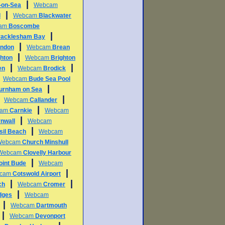
|
l-on-Sea
Webcam
|
d
Webcam
Blackwater
am
Boscombe
|
racklesham Bay
|
ndon
Webcam
Brean
|
ghton
Webcam
Brighton
|
|
en
Webcam
Brodick
|
Webcam
Bude Sea Pool
|
urnham on Sea
|
|
Webcam
Callander
|
cam
Carnkie
Webcam
|
nwall
Webcam
|
sil Beach
Webcam
Webcam
Church Minshull
Webcam
Clovelly Harbour
|
int Bude
Webcam
|
cam
Cotswold Airport
|
|
ch
Webcam
Cromer
|
dges
Webcam
|
Webcam
Dartmouth
|
Webcam
Devonport