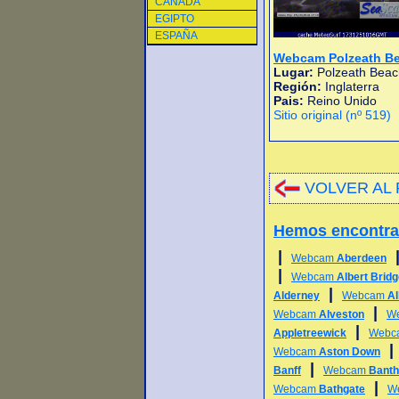
CANADA
EGIPTO
ESPAÑA
Webcam Polzeath B
Lugar:
Polzeath Beac
Región:
Inglaterra
Pais:
Reino Unido
Sitio original (nº 519)
VOLVER AL 
Hemos encontr
|
Webcam
Aberdeen
|
Webcam
Albert Brid
|
Alderney
Webcam
Al
|
Webcam
Alveston
W
|
Appletreewick
Webc
Webcam
Aston Down
|
Banff
Webcam
Bant
|
Webcam
Bathgate
W