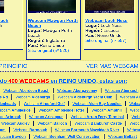
each
Webcam Mawgan Porth
Webcam Loch Ness
h
Beach
Lugar:
Loch Ness
Lugar:
Mawgan Porth
Región:
Escocia
Beach
Pais:
Reino Unido
Región:
Inglaterra
Sitio original (nº 557)
Pais:
Reino Unido
Sitio original (nº 520)
PRINCIPIO
VER MAS WEBCAM 
ado
400 WEBCAMS
en REINO UNIDO, estas son:
|
|
|
Webcam
Aberdeen Beach
Webcam
Abergavenny
Webcam
Abersoch
|
|
|
ge Rd
Webcam
Aldeburgh
Webcam
Aldeburgh Yacht Club
Webcam
A
|
|
|
lenheads
Webcam
Alresford Golf
Webcam
Alum Bay Needles
Webc
|
|
|
ebcam
Ambleside
Webcam
Ambleside Hotel
Webcam
Ampthill
Web
|
|
|
am
Arbroath
Webcam
Arinagour
Webcam
Arran Ferry Terminal
Web
|
|
|
|
Webcam
Audley
Webcam
Balloch
Webcam
Bamburgh Castle
Web
|
|
|
ham
Webcam
Barmouth
Webcam
Barmouth Mawddach River
Webc
|
|
ebcam
Baydon
Webcam
Beenham Wolf Conservation
Webcam
Belfast