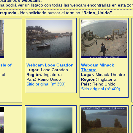
mostramos
8 webcams
.
gina podrá ver un listado con todas las webcam encontradas en esta zo
busqueda
- Has solicitado buscar el termino
“Reino_Unido”
sle of
Webcam Looe Caradon
Webcam Minack
Lugar:
Looe Caradon
Theatre
 of
Región:
Inglaterra
Lugar:
Minack Theatre
Pais:
Reino Unido
Región:
Inglaterra
Sitio original (nº 399)
Pais:
Reino Unido
Sitio original (nº 400)