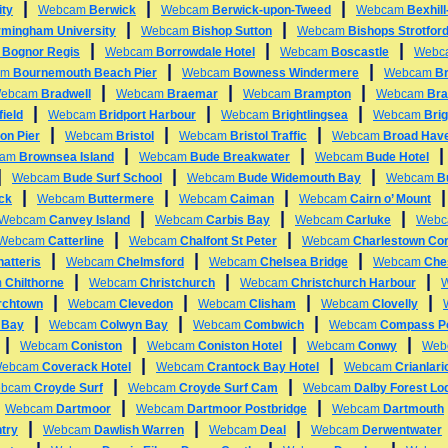
|
|
|
ity
Webcam
Berwick
Webcam
Berwick-upon-Tweed
Webcam
Bexhil
|
|
rmingham University
Webcam
Bishop Sutton
Webcam
Bishops Strotfor
|
|
|
m
Bognor Regis
Webcam
Borrowdale Hotel
Webcam
Boscastle
Webc
|
|
am
Bournemouth Beach Pier
Webcam
Bowness Windermere
Webcam
B
|
|
|
ebcam
Bradwell
Webcam
Braemar
Webcam
Brampton
Webcam
Bra
|
|
|
ield
Webcam
Bridport Harbour
Webcam
Brightlingsea
Webcam
Bri
|
|
|
on Pier
Webcam
Bristol
Webcam
Bristol Traffic
Webcam
Broad Hav
|
|
cam
Brownsea Island
Webcam
Bude Breakwater
Webcam
Bude Hotel
|
|
|
Webcam
Bude Surf School
Webcam
Bude Widemouth Bay
Webcam
B
|
|
|
ck
Webcam
Buttermere
Webcam
Caiman
Webcam
Cairn o’ Mount
|
|
|
Webcam
Canvey Island
Webcam
Carbis Bay
Webcam
Carluke
Web
|
|
Webcam
Catterline
Webcam
Chalfont St Peter
Webcam
Charlestown Cor
|
|
|
atteris
Webcam
Chelmsford
Webcam
Chelsea Bridge
Webcam
Che
|
|
|
m
Chilthorne
Webcam
Christchurch
Webcam
Christchurch Harbour
|
|
|
|
rchtown
Webcam
Clevedon
Webcam
Clisham
Webcam
Clovelly
|
|
|
 Bay
Webcam
Colwyn Bay
Webcam
Combwich
Webcam
Compass Po
|
|
|
|
Webcam
Coniston
Webcam
Coniston Hotel
Webcam
Conwy
Web
|
|
ebcam
Coverack Hotel
Webcam
Crantock Bay Hotel
Webcam
Crianlari
|
|
bcam
Croyde Surf
Webcam
Croyde Surf Cam
Webcam
Dalby Forest Lo
|
|
|
Webcam
Dartmoor
Webcam
Dartmoor Postbridge
Webcam
Dartmouth
|
|
|
try
Webcam
Dawlish Warren
Webcam
Deal
Webcam
Derwentwater