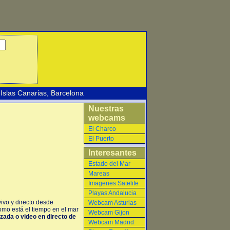
Islas Canarias
,
Barcelona
Nuestras
webcams
El Charco
El Puerto
Interesantes
Estado del Mar
Mareas
Imagenes Satelite
Playas Andalucia
ivo y directo desde
Webcam Asturias
omo está el tiempo en el mar
Webcam Gijon
izada o video en directo de
Webcam Madrid