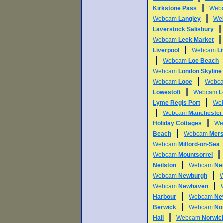
|
Kirkstone Pass
Web
|
Webcam
Langley
We
Laverstock Salisbury
Webcam
Leek Market
|
Liverpool
Webcam
L
|
Webcam
Loe Beach
Webcam
London Skyline
|
Webcam
Looe
Webc
|
Lowestoft
Webcam
L
|
Lyme Regis Port
We
|
Webcam
Manchester 
|
Holiday Cottages
We
|
Beach
Webcam
Mers
Webcam
Milford-on-Sea
Webcam
Mountsorrel
|
Neilston
Webcam
Ne
|
Webcam
Newburgh
|
Webcam
Newhaven
|
Harbour
Webcam
Ne
|
Berwick
Webcam
Nor
|
Hall
Webcam
Norwich