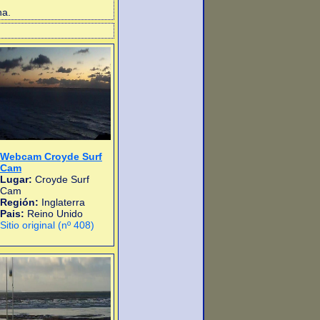
na.
Webcam Croyde Surf
Cam
Lugar:
Croyde Surf
Cam
Región:
Inglaterra
Pais:
Reino Unido
Sitio original (nº 408)