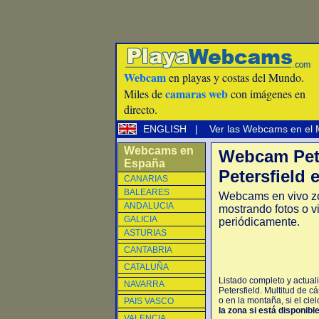
Webcam
en playas y costas del Mundo.
camaras web
Miles de
con imágenes en
directo.
ENGLISH
|
Ver las Webcams en el
Webcams en
Webcam Pete
España
Petersfield 
CANARIAS
BALEARES
Webcams en vivo zo
ANDALUCIA
mostrando fotos o v
GALICIA
periódicamente.
ASTURIAS
CANTABRIA
CATALUÑA
Listado completo y actual
NAVARRA
Petersfield. Multitud de 
o en la montaña, si el cie
PAIS VASCO
la zona si está disponibl
VALENCIA