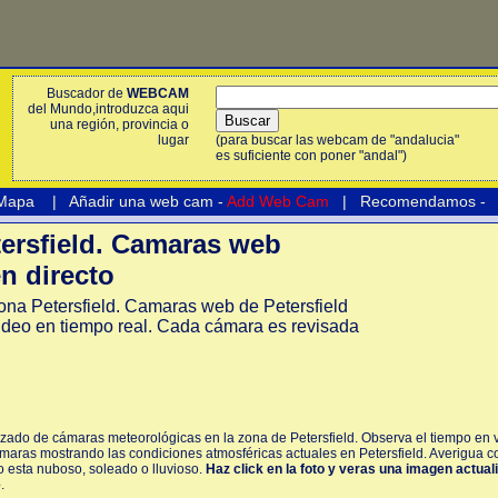
Buscador de
WEBCAM
del Mundo,introduzca aqui
una región, provincia o
lugar
(para buscar las webcam de "andalucia"
es suficiente con poner "andal")
 Mapa
|
Añadir una web cam -
Add Web Cam
|
Recomendamos
-
rsfield. Camaras web
en directo
na Petersfield. Camaras web de Petersfield
ideo en tiempo real. Cada cámara es revisada
izado de cámaras meteorológicas en la zona de Petersfield. Observa el tiempo en v
cámaras mostrando las condiciones atmosféricas actuales en Petersfield. Averigua c
lo esta nuboso, soleado o lluvioso.
Haz click en la foto y veras una imagen actual
e
.