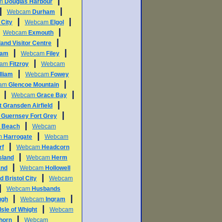
|
am
Douglas Harbour
|
|
Webcam
Durham
|
|
 City
Webcam
Elgol
|
|
Webcam
Exmouth
|
land Visitor Centre
|
|
ham
Webcam
Filey
|
cam
Fitzroy
Webcam
|
lliam
Webcam
Fowey
|
am
Glencoe Mountain
|
|
Webcam
Grace Bay
|
t Gransden Airfield
|
m
Guernsey Fort Grey
|
e Beach
Webcam
|
m
Harrogate
Webcam
|
rf
Webcam
Headcorn
|
sland
Webcam
Herm
|
and
Webcam
Hollowell
|
d Bristol City
Webcam
|
Webcam
Husbands
|
|
ugh
Webcam
Ingram
|
Isle of Whight
Webcam
|
horn
Webcam