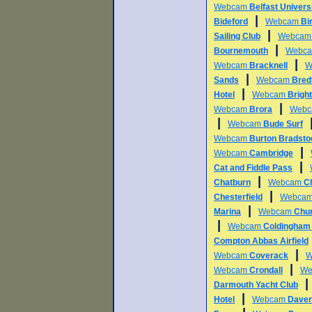
Webcam
Belfast Univers
|
Bideford
Webcam
Bi
|
Sailing Club
Webca
|
Bournemouth
Webc
|
Webcam
Bracknell
W
|
Sands
Webcam
Bredf
|
Hotel
Webcam
Bright
|
Webcam
Brora
Web
|
Webcam
Bude Surf
Webcam
Burton Bradsto
|
Webcam
Cambridge
|
Cat and Fiddle Pass
|
Chatburn
Webcam
Ch
|
Chesterfield
Webca
|
Marina
Webcam
Chu
|
Webcam
Coldingham
Compton Abbas Airfield
|
Webcam
Coverack
W
|
Webcam
Crondall
We
Darmouth Yacht Club
|
Hotel
Webcam
Daven