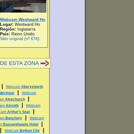
Webcam Westward Ho
Lugar:
Westward Ho
Región:
Inglaterra
Pais:
Reino Unido
Sitio original (nº 676)
DE ESTA ZONA
|
Webcam
Aberystwyth
|
ldermoor
Webcam
|
am
Alvechurch
|
cam
Amroth
Webcam
|
cam
Arthur's Seat
|
cam
Banchory
Webcam
|
am
Bassenthwaite Hotel
|
|
Webcam
Belfast City