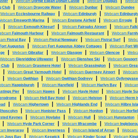
|
|
|
ster
Webcam
Dornie Eilean Donan Castle
Webcam
Douglas
Webc
|
|
|
g Club
Webcam
Draycote Water
Webcam
Dunbar
Webcam
Dundee
|
|
|
Webcam
Ecclesbourne Railway
Webcam
Edinburgh
Webcam
Edinburgh
|
|
Webcam
Emsworth Marina
Webcam
Enstone Airfield
Webcam
Errogie
|
|
|
h
Webcam
Exmouth Kitesurf
Webcam
Fairoaks Airport
Webcam
Falk
|
|
ebcam
Falmouth Harbour
Webcam
Falmouth Restaurant
Webcam
Farn
|
|
|
cam
Fistral Bay
Webcam
Fistral Newquay
Webcam
Fistral Surf
Web
|
|
Fort Augustus
Webcam
Fort Augustus Abbey Cottages
Webcam
Fort Wi
|
|
|
|
age
Webcam
Gibraltar
Webcam
Glasgow
Webcam
Glencoe
Webc
|
|
Webcam
Glenridding Ullswater
Webcam
Glenshee Ski
Webcam
Gosport
|
|
|
 Club
Webcam
Grasmere Hotel
Webcam
Grassington
Webcam
Grea
|
|
|
Webcam
Great Yarmouth Hotel
Webcam
Guernsey Airport
Webca
|
|
|
Webcam
Gwithian
Webcam
Gwithian Godrevy
Webcam
Gyllyngvas
|
|
|
ebcam
Happisburgh
Webcam
Harefield
Webcam
Harlyn Bay
Webca
|
|
|
stings Pier
Webcam
Hawes
Webcam
Hayle Hotel
Webcam
Hayle Su
|
|
|
erodrome
Webcam
Hell Bay Hotel
Webcam
Helston
Webcam
Herm I
|
|
|
ead
Webcam
Highertown
Webcam
Highlands End
Webcam
Hilbre Isl
|
|
|
 Rhoscolyn
Webcam
Honister Pass
Webcam
Honiton
Webcam
Horfiel
|
|
|
sted Keynes
Webcam
Hoylake
Webcam
Hull
Webcam
Hunstanton
|
|
|
Webcam
Hyde Park Corner
Webcam
Ilfracombe
Webcam
Ingleboro
|
|
|
cam
Inveraray
Webcam
Inverness
Webcam
Island of Arran
Webcam
|
|
|
am
Joss Bay
Webcam
Keswick
Webcam
Kinder Scout
Webcam
King