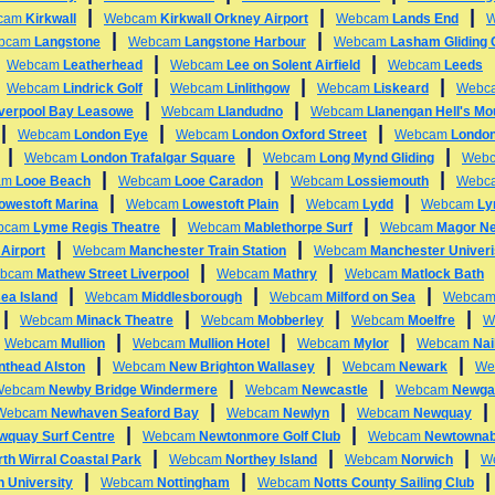
|
|
|
cam
Kirkwall
Webcam
Kirkwall Orkney Airport
Webcam
Lands End
|
|
bcam
Langstone
Webcam
Langstone Harbour
Webcam
Lasham Gliding 
|
|
|
Webcam
Leatherhead
Webcam
Lee on Solent Airfield
Webcam
Leeds
|
|
|
|
Webcam
Lindrick Golf
Webcam
Linlithgow
Webcam
Liskeard
Webc
|
|
iverpool Bay Leasowe
Webcam
Llandudno
Webcam
Llanengan Hell's Mo
|
|
|
Webcam
London Eye
Webcam
London Oxford Street
Webcam
London
|
|
|
Webcam
London Trafalgar Square
Webcam
Long Mynd Gliding
Web
|
|
|
am
Looe Beach
Webcam
Looe Caradon
Webcam
Lossiemouth
Webc
|
|
|
owestoft Marina
Webcam
Lowestoft Plain
Webcam
Lydd
Webcam
Ly
|
|
bcam
Lyme Regis Theatre
Webcam
Mablethorpe Surf
Webcam
Magor N
|
|
Airport
Webcam
Manchester Train Station
Webcam
Manchester Univeri
|
|
bcam
Mathew Street Liverpool
Webcam
Mathry
Webcam
Matlock Bath
|
|
|
ea Island
Webcam
Middlesborough
Webcam
Milford on Sea
Webca
|
|
|
|
Webcam
Minack Theatre
Webcam
Mobberley
Webcam
Moelfre
W
|
|
|
|
Webcam
Mullion
Webcam
Mullion Hotel
Webcam
Mylor
Webcam
Nai
|
|
|
nthead Alston
Webcam
New Brighton Wallasey
Webcam
Newark
We
|
|
Webcam
Newby Bridge Windermere
Webcam
Newcastle
Webcam
Newga
|
|
Webcam
Newhaven Seaford Bay
Webcam
Newlyn
Webcam
Newquay
|
|
wquay Surf Centre
Webcam
Newtonmore Golf Club
Webcam
Newtowna
|
|
|
th Wirral Coastal Park
Webcam
Northey Island
Webcam
Norwich
W
|
|
 University
Webcam
Nottingham
Webcam
Notts County Sailing Club