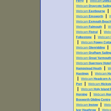
|
Ferry
Webcam
Donca
Webcam
Draycote Sailin
Webcam
Eastbourne
|
Webcam
Emsworth
Webcam
Exmouth Beac
|
Webcam
Falmouth
W
|
Webcam
Fistral
Web
|
Folkestone
Webcam
|
Webcam
Fowey Cott
|
Webcam
Glenridding
Webcam
Grafham Sailing
Webcam
Great Yarmouth
Webcam
Guernsey Hotel
|
Hampstead Heath
W
|
Hastings
Webcam
Ha
|
Webcam
Headcorn A
|
Port
Webcam
Hickst
|
Webcam
Holy Island
|
Horning
Webcam
Hor
Bosworth Gliding Centre
|
Webcam
Instow
Web
|
Iver Heathrow
Webc