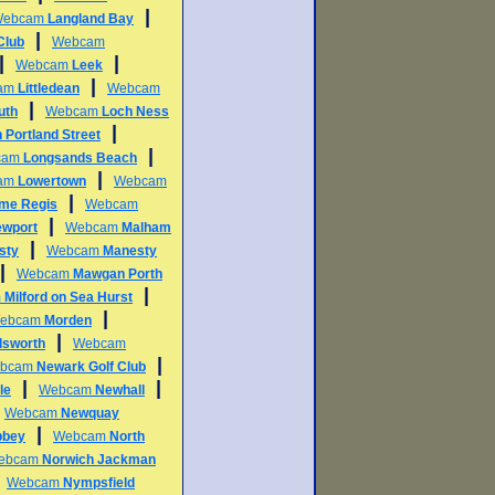
|
Webcam
Langland Bay
|
Club
Webcam
|
|
Webcam
Leek
|
am
Littledean
Webcam
|
uth
Webcam
Loch Ness
|
 Portland Street
|
cam
Longsands Beach
|
am
Lowertown
Webcam
|
me Regis
Webcam
|
ewport
Webcam
Malham
|
sty
Webcam
Manesty
|
Webcam
Mawgan Porth
|
m
Milford on Sea Hurst
|
ebcam
Morden
|
lsworth
Webcam
|
bcam
Newark Golf Club
|
|
le
Webcam
Newhall
|
Webcam
Newquay
|
bbey
Webcam
North
ebcam
Norwich Jackman
|
Webcam
Nympsfield