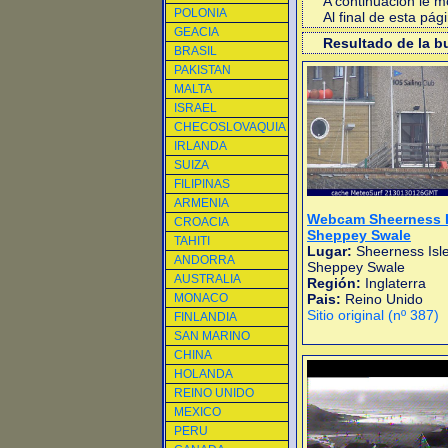
A continuacion le 
POLONIA
Al final de esta pá
GEACIA
Resultado de la 
BRASIL
PAKISTAN
MALTA
ISRAEL
CHECOSLOVAQUIA
IRLANDA
SUIZA
FILIPINAS
ARMENIA
Webcam Sheerness I
CROACIA
Sheppey Swale
TAHITI
Lugar:
Sheerness Isle
ANDORRA
Sheppey Swale
AUSTRALIA
Región:
Inglaterra
MONACO
Pais:
Reino Unido
Sitio original (nº 387)
FINLANDIA
SAN MARINO
CHINA
HOLANDA
REINO UNIDO
MEXICO
PERU