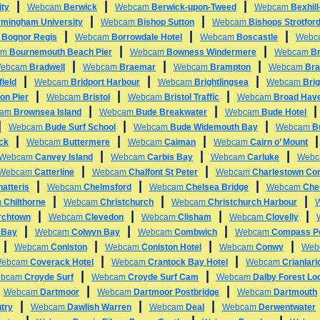
|
|
|
ity
Webcam
Berwick
Webcam
Berwick-upon-Tweed
Webcam
Bexhil
|
|
rmingham University
Webcam
Bishop Sutton
Webcam
Bishops Strotfor
|
|
|
m
Bognor Regis
Webcam
Borrowdale Hotel
Webcam
Boscastle
Webc
|
|
am
Bournemouth Beach Pier
Webcam
Bowness Windermere
Webcam
B
|
|
|
ebcam
Bradwell
Webcam
Braemar
Webcam
Brampton
Webcam
Bra
|
|
|
ield
Webcam
Bridport Harbour
Webcam
Brightlingsea
Webcam
Bri
|
|
|
on Pier
Webcam
Bristol
Webcam
Bristol Traffic
Webcam
Broad Hav
|
|
cam
Brownsea Island
Webcam
Bude Breakwater
Webcam
Bude Hotel
|
|
|
Webcam
Bude Surf School
Webcam
Bude Widemouth Bay
Webcam
B
|
|
|
ck
Webcam
Buttermere
Webcam
Caiman
Webcam
Cairn o’ Mount
|
|
|
Webcam
Canvey Island
Webcam
Carbis Bay
Webcam
Carluke
Web
|
|
Webcam
Catterline
Webcam
Chalfont St Peter
Webcam
Charlestown Cor
|
|
|
atteris
Webcam
Chelmsford
Webcam
Chelsea Bridge
Webcam
Che
|
|
|
m
Chilthorne
Webcam
Christchurch
Webcam
Christchurch Harbour
|
|
|
|
rchtown
Webcam
Clevedon
Webcam
Clisham
Webcam
Clovelly
|
|
|
 Bay
Webcam
Colwyn Bay
Webcam
Combwich
Webcam
Compass Po
|
|
|
|
Webcam
Coniston
Webcam
Coniston Hotel
Webcam
Conwy
Web
|
|
ebcam
Coverack Hotel
Webcam
Crantock Bay Hotel
Webcam
Crianlari
|
|
bcam
Croyde Surf
Webcam
Croyde Surf Cam
Webcam
Dalby Forest Lo
|
|
|
Webcam
Dartmoor
Webcam
Dartmoor Postbridge
Webcam
Dartmouth
|
|
|
try
Webcam
Dawlish Warren
Webcam
Deal
Webcam
Derwentwater