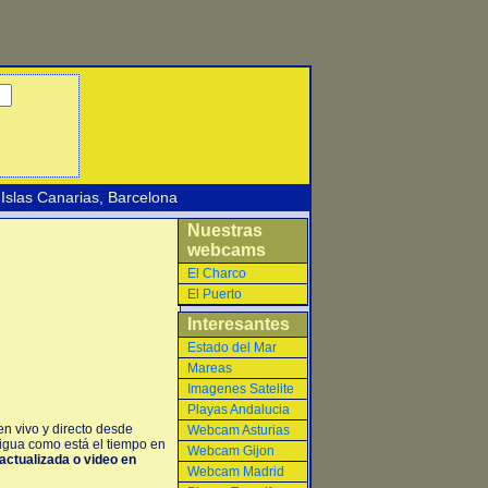
Islas Canarias
,
Barcelona
Nuestras
webcams
El Charco
El Puerto
Interesantes
Estado del Mar
Mareas
Imagenes Satelite
Playas Andalucia
n vivo y directo desde
Webcam Asturias
rigua como está el tiempo en
Webcam Gijon
 actualizada o video en
Webcam Madrid