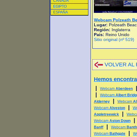
CANADA
EGIPTO
ESPAÑA
Webcam Polzeath B
Lugar:
Polzeath Beac
Región:
Inglaterra
Pais:
Reino Unido
Sitio original (nº 519)
VOLVER AL 
Hemos encontr
|
Webcam
Aberdeen
|
Webcam
Albert Brid
|
Alderney
Webcam
Al
|
Webcam
Alveston
W
|
Appletreewick
Webc
Webcam
Aston Down
|
Banff
Webcam
Bant
|
Webcam
Bathgate
W