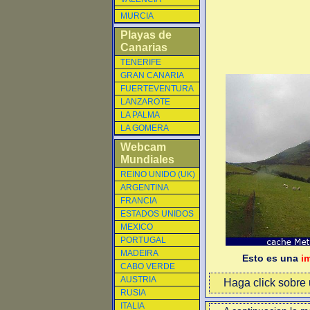
MURCIA
Playas de
Canarias
TENERIFE
GRAN CANARIA
FUERTEVENTURA
LANZAROTE
LA PALMA
LA GOMERA
Webcam
Mundiales
REINO UNIDO (UK)
ARGENTINA
FRANCIA
ESTADOS UNIDOS
MEXICO
PORTUGAL
MADEIRA
Esto es una
i
CABO VERDE
AUSTRIA
Haga click sobre u
RUSIA
ITALIA