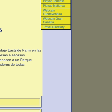
Playas Tenerife
Playas Mallorca
Webcam
Fuerteventura
Webcam Gran
Canaria
Travel Directory
s
aje Eastside Farm en las
ocesas a escasos
tenecen a un Parque
nderos de todas