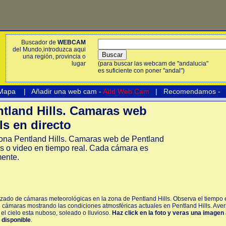
Buscador de
WEBCAM
del Mundo,introduzca aqui
una región, provincia o
lugar
(para buscar las webcam de "andalucia"
es suficiente con poner "andal")
 Mapa
|
Añadir una web cam -
Add Web Cam
|
Recomendamos
-
land Hills. Camaras web
ls en directo
na Pentland Hills. Camaras web de Pentland
os o video en tiempo real. Cada cámara es
mente.
izado de cámaras meteorológicas en la zona de Pentland Hills. Observa el tiempo e
de cámaras mostrando las condiciones atmosféricas actuales en Pentland Hills. Ave
 el cielo esta nuboso, soleado o lluvioso.
Haz click en la foto y veras una imagen
á disponible
.