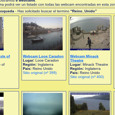
mostramos
8 webcams
.
gina podrá ver un listado con todas las webcam encontradas en esta zo
busqueda
- Has solicitado buscar el termino
“Reino_Unido”
sle of
Webcam Looe Caradon
Webcam Minack
Lugar:
Looe Caradon
Theatre
 of
Región:
Inglaterra
Lugar:
Minack Theatre
Pais:
Reino Unido
Región:
Inglaterra
Sitio original (nº 399)
Pais:
Reino Unido
Sitio original (nº 400)