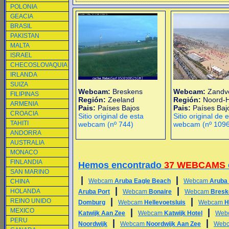
POLONIA
GEACIA
BRASIL
PAKISTAN
MALTA
ISRAEL
CHECOSLOVAQUIA
IRLANDA
SUIZA
Webcam:
Breskens
Webcam:
Zandvo
FILIPINAS
Región:
Zeeland
Región:
Noord-H
ARMENIA
Pais:
Países Bajos
Pais:
Países Baj
CROACIA
Sitio original de esta
Sitio original de 
TAHITI
webcam (nº 744)
webcam (nº 1096
ANDORRA
AUSTRALIA
MONACO
FINLANDIA
Hemos encontrado
37 WEBCAMS
SAN MARINO
|
|
Webcam
Aruba Eagle Beach
Webcam
Aruba 
CHINA
|
|
HOLANDA
Aruba Port
Webcam
Bonaire
Webcam
Bresk
|
|
REINO UNIDO
Domburg
Webcam
Hellevoetsluis
Webcam
H
MEXICO
|
|
Katwijk Aan Zee
Webcam
Katwijk Hotel
Web
PERU
|
|
Noordwijk
Webcam
Noordwijk Aan Zee
Web