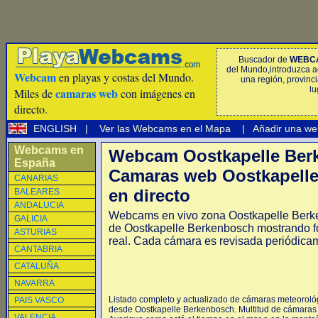
Buscador de
WEBC
del Mundo,introduzca a
Webcam
en playas y costas del Mundo.
una región, provinci
lu
camaras web
Miles de
con imágenes en
directo.
ENGLISH
|
Ver las Webcams en el Mapa
|
Añadir una we
Webcams en
Webcam Oostkapelle Ber
España
Camaras web Oostkapell
CANARIAS
en directo
BALEARES
ANDALUCIA
Webcams en vivo zona Oostkapelle Ber
GALICIA
de Oostkapelle Berkenbosch mostrando fo
ASTURIAS
real. Cada cámara es revisada periódica
CANTABRIA
CATALUÑA
NAVARRA
Listado completo y actualizado de cámaras meteorológ
PAIS VASCO
desde Oostkapelle Berkenbosch. Multitud de cámaras 
VALENCIA