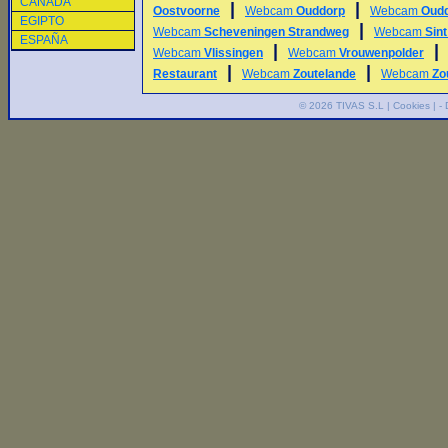
CANADA
|
|
Oostvoorne
Webcam
Ouddorp
Webcam
Oudd
EGIPTO
|
Webcam
Scheveningen Strandweg
Webcam
Sin
ESPAÑA
|
Webcam
Vlissingen
Webcam
Vrouwenpolder
|
|
Restaurant
Webcam
Zoutelande
Webcam
Zo
© 2026
TIVAS S.L
|
Cookies
| -