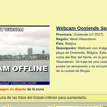
Webcam Oostende Sp
Provincia:
Oostende (nº 2527)
Región:
West-Vlaanderen
Pais:
Bélgica
Descripción:
Webcam con imágen
playa de Oostende, Bélgica. Esta
costa del Mar del Norte, en la pr
Vlaanderen. Se trata de una ciud
posee un aeropuerto y se encuen
de la ciudad de Brujas.
magen en directo
de la zona
na de las fotos del listado inferior para aumentarla.