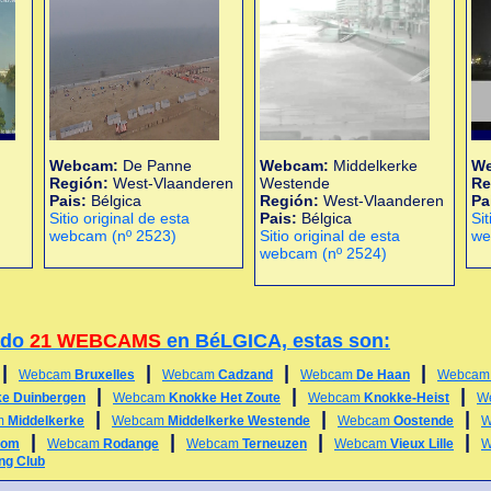
Webcam:
De Panne
Webcam:
Middelkerke
We
Región:
West-Vlaanderen
Westende
Re
Pais:
Bélgica
Región:
West-Vlaanderen
Pa
Sitio original de esta
Pais:
Bélgica
Sit
webcam (nº 2523)
Sitio original de esta
we
webcam (nº 2524)
ado
21 WEBCAMS
en BéLGICA, estas son:
|
|
|
|
Webcam
Bruxelles
Webcam
Cadzand
Webcam
De Haan
Webca
|
|
|
e Duinbergen
Webcam
Knokke Het Zoute
Webcam
Knokke-Heist
W
|
|
|
m
Middelkerke
Webcam
Middelkerke Westende
Webcam
Oostende
W
|
|
|
|
kom
Webcam
Rodange
Webcam
Terneuzen
Webcam
Vieux Lille
W
ng Club