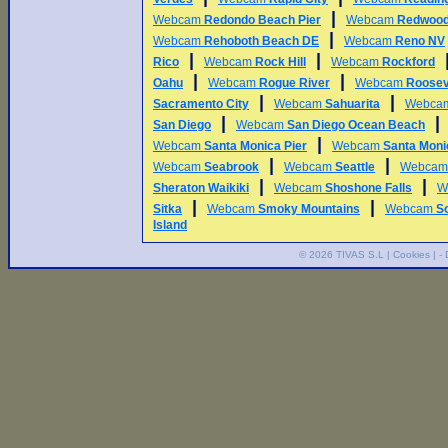
|
Webcam
Redondo Beach Pier
Webcam
Redwood 
|
Webcam
Rehoboth Beach DE
Webcam
Reno NV
|
|
Rico
Webcam
Rock Hill
Webcam
Rockford
|
|
Oahu
Webcam
Rogue River
Webcam
Rooseve
|
|
Sacramento City
Webcam
Sahuarita
Webca
|
San Diego
Webcam
San Diego Ocean Beach
|
Webcam
Santa Monica Pier
Webcam
Santa Mon
|
|
Webcam
Seabrook
Webcam
Seattle
Webca
|
|
Sheraton Waikiki
Webcam
Shoshone Falls
W
|
|
Sitka
Webcam
Smoky Mountains
Webcam
S
Island
© 2026
TIVAS S.L
|
Cookies
| -