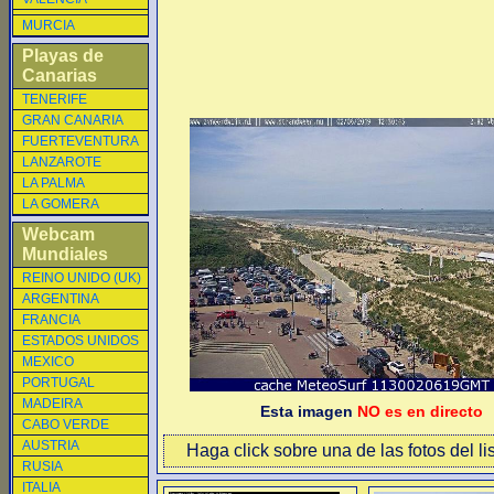
MURCIA
Playas de
Canarias
TENERIFE
GRAN CANARIA
FUERTEVENTURA
LANZAROTE
LA PALMA
LA GOMERA
Webcam
Mundiales
REINO UNIDO (UK)
ARGENTINA
FRANCIA
ESTADOS UNIDOS
MEXICO
PORTUGAL
MADEIRA
Esta imagen
NO es en directo
CABO VERDE
AUSTRIA
Haga click sobre una de las fotos del li
RUSIA
ITALIA