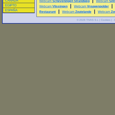
|
CANADA
Webcam
Scheveningen Strandweg
Webcam
Sin
|
EGIPTO
Webcam
Vlissingen
Webcam
Vrouwenpolder
ESPAÑA
|
|
Restaurant
Webcam
Zoutelande
Webcam
Zo
© 2026
TIVAS S.L
|
Cookies
| -