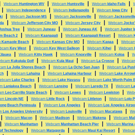
|
|
|
|
Webcam
Huntington WV
Webcam
Huntsville
Webcam
Idaho Falls
|
|
|
Webcam
Independence
Webcam
Indianapolis
Webcam
Iowa City
|
|
|
ki
Webcam
Jackson MS
Webcam
Jacksonville
Webcam
Jacksonvill
|
|
|
ida
Webcam
Jefferson City MO
Webcam
Jersey City
Webcam
Jocko'
|
|
|
Joshua Tree
Webcam
Juneau
Webcam
Juneau AK
Webcam
Jupiter 
|
|
|
alm Beach 2
Webcam
Kaanapali
Webcam
Kaanapali Resort
Webcam
|
|
|
m
Kamaole Beach
Webcam
Kansas City MO
Webcam
Kapaa
Webca
|
|
|
bcam
Key West
Webcam
Key West Galleon
Webcam
Kihei
Webcam
|
|
|
|
Kilauea
Webcam
Kitty Hawk
Webcam
Knoxville
Webcam
Koloa
W
|
|
|
ebcam
Kukuiula Golf
Webcam
Kula Maui
Webcam
La Crosse
Webca
|
|
cam
La Jolla Shores Beach
Webcam
La Ocho San Juan
Webcam
La Pus
|
|
|
ch
Webcam
Lahaina
Webcam
Lahaina Harbour
Webcam
Lake Arrow
|
|
ebcam
Lake Charles
Webcam
Lake Havasu
Webcam
Lake Worth Palm 
|
|
|
am
Laniakea Beach
Webcam
Lansing
Webcam
Laredo TX
Webcam
L
|
|
|
am
Leo Carrillo State Beach
Webcam
Lewes
Webcam
Lewiston
Web
|
|
|
am
Lincoln NE
Webcam
Little Rock
Webcam
Littleton
Webcam
Lolo 
|
|
ong Beach Peninsula
Webcam
Los Angeles
Webcam
Los Angeles Airpo
|
|
|
am
Los Angeles University
Webcam
Louisville
Webcam
Macatawa
We
|
|
|
|
Webcam
Macon
Webcam
Madison
Webcam
Makena
Webcam
Mal
|
|
|
Webcam
Manhattan
Webcam
Manhattan Beach Pier
Webcam
Marina 
|
|
|
 of Technology
Webcam
Matagorda
Webcam
Maui Kai Resort
Webc