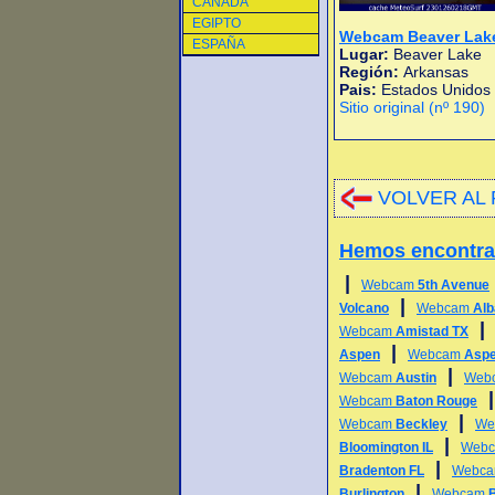
CANADA
EGIPTO
Webcam Beaver Lak
ESPAÑA
Lugar:
Beaver Lake
Región:
Arkansas
Pais:
Estados Unidos
Sitio original (nº 190)
VOLVER AL 
Hemos encontr
|
Webcam
5th Avenue
|
Volcano
Webcam
Alb
Webcam
Amistad TX
|
Aspen
Webcam
Aspe
|
Webcam
Austin
Web
Webcam
Baton Rouge
|
Webcam
Beckley
We
|
Bloomington IL
Web
|
Bradenton FL
Webc
|
Burlington
Webcam
B