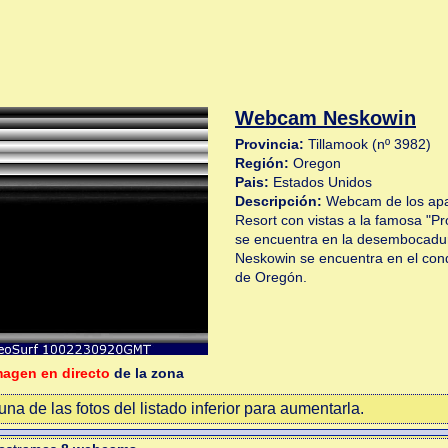
Webcam Neskowin
Provincia:
Tillamook (nº 3982)
Región:
Oregon
Pais:
Estados Unidos
Descripción:
Webcam de los apa
Resort con vistas a la famosa "Pr
se encuentra en la desembocadur
Neskowin se encuentra en el con
de Oregón.
magen en directo
de la zona
na de las fotos del listado inferior para aumentarla.