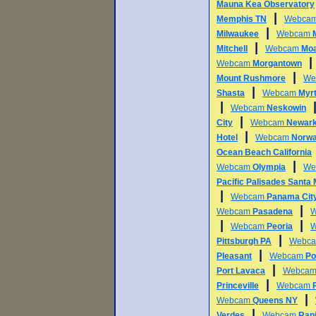
Mauna Kea Observatory
|
Memphis TN
Webca
|
Milwaukee
Webcam
|
Mitchell
Webcam
Mo
Webcam
Morgantown
|
Mount Rushmore
We
|
Shasta
Webcam
Myr
|
Webcam
Neskowin
|
City
Webcam
Newar
|
Hotel
Webcam
Norwa
Ocean Beach California
|
Webcam
Olympia
We
Pacific Palisades Santa
|
Webcam
Panama Cit
|
Webcam
Pasadena
|
|
Webcam
Peoria
|
Pittsburgh PA
Webc
|
Pleasant
Webcam
Po
|
Port Lavaca
Webca
|
Princeville
Webcam
|
Webcam
Queens NY
|
Verdes
Webcam
Rapi