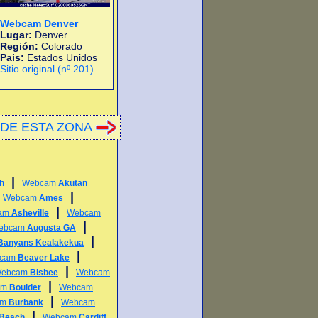
Webcam Denver
Lugar:
Denver
Región:
Colorado
Pais:
Estados Unidos
Sitio original (nº 201)
DE ESTA ZONA
|
h
Webcam
Akutan
|
|
Webcam
Ames
|
am
Asheville
Webcam
|
ebcam
Augusta GA
|
Banyans Kealakekua
|
cam
Beaver Lake
|
ebcam
Bisbee
Webcam
|
am
Boulder
Webcam
|
am
Burbank
Webcam
|
 Beach
Webcam
Cardiff