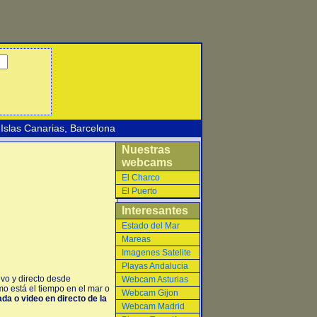
Islas Canarias
,
Barcelona
Nuestras
webcams
El Charco
El Puerto
Interesantes
Estado del Mar
Mareas
Imagenes Satelite
Playas Andalucia
vo y directo desde
Webcam Asturias
o está el tiempo en el mar o
Webcam Gijon
ada o video en directo de la
Webcam Madrid