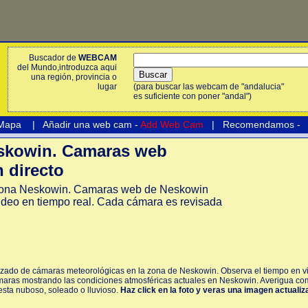
Buscador de
WEBCAM
del Mundo,introduzca aqui
una región, provincia o
lugar
(para buscar las webcam de "andalucia"
es suficiente con poner "andal")
 Mapa
|
Añadir una web cam -
Add Web Cam
|
Recomendamos
-
kowin. Camaras web
 directo
ona Neskowin. Camaras web de Neskowin
ideo en tiempo real. Cada cámara es revisada
lizado de cámaras meteorológicas en la zona de Neskowin. Observa el tiempo en vi
maras mostrando las condiciones atmosféricas actuales en Neskowin. Averigua com
 esta nuboso, soleado o lluvioso.
Haz click en la foto y veras una imagen actualiz