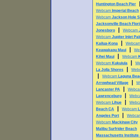
Huntington Beach Pier
Webcam
Imperial Beach
Webcam
Jackson Hole S
Jacksonville Beach Flor
|
Jonesboro
Webcam
Webcam
Jupiter Inlet P
|
Kailua-Kona
Webca
|
Keawakapu Maui
We
|
Kihei Maui
Webcam
|
Webcam
Kukuiula
W
|
La Jolla Shores
Web
|
Webcam
Laguna Bea
|
Arrowhead Village
W
|
Lancaster PA
Webc
|
Lawrenceburg
Webc
|
Webcam
Lihue
Webc
|
Beach CA
Webcam
L
|
Angeles Port
Webc
Webcam
Mackinaw City
Malibu Surfrider Beach
Massachusetts Institute