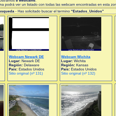
mostramos
8 webcams
.
gina podrá ver un listado con todas las webcam encontradas en esta zo
busqueda
- Has solicitado buscar el termino
“Estados_Unidos”
Webcam Newark DE
Webcam Wichita
Lugar:
Newark DE
Lugar:
Wichita
Región:
Delaware
Región:
Kansas
Pais:
Estados Unidos
Pais:
Estados Unidos
Sitio original (nº 131)
Sitio original (nº 132)