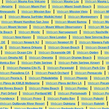
|
|
|
Webcam
Mauna Kea Volcano
Webcam
Mauna Loa
Webcam
Mauna L
|
|
|
m
Metairie
Webcam
Miami Port
Webcam
Miami South Beach
Webca
|
|
|
Minneapolis
Webcam
Mission Bay
Webcam
Mission Viejo
Webcam
Mi
|
|
|
ab
Webcam
Moana Surfrider Waikiki Hotel
Webcam
Montgomery
We
|
|
|
Webcam
Mount Hamilton San Jose
Webcam
Mount Iliamna
Webcam
Mo
|
|
bcam
Mount Vernon
Webcam
Mount Wilson Observatory
Webcam
Mt Sa
|
|
|
tle Beach
Webcam
Mystic
Webcam
Narragansett
Webcam
Nashville
|
|
|
Webcam
New Haven
Webcam
New London
Webcam
New Smyrna Bea
|
|
|
k DE
Webcam
Newark NJ
Webcam
Newport RI
Webcam
Niagara Fall
|
|
|
lk
Webcam
Nueva Orleans
Webcam
Ocean Beach
Webcam
Ocean 
|
|
|
|
Webcam
Ocean City
Webcam
Oceanside OR
Webcam
Ogden
We
|
|
|
bcam
Omaha NE
Webcam
Oneonta
Webcam
Orange Beach
Webca
|
|
|
 Monica Bay
Webcam
Palm Springs
Webcam
Palm Springs Airport
W
|
|
|
y
Webcam
Panama City FL
Webcam
Paragould
Webcam
Park City
|
|
|
Webcam
Pasadena CA
Webcam
Peach Orchard
Webcam
Pensacola
|
|
|
Webcam
Peoria IL
Webcam
Philadelphia
Webcam
Phoenix
Webcam
P
|
|
am
Playa de KMLB Melbourne
Webcam
Playa del Rey LA
Webcam
Pocate
|
|
|
int Reyes Beach
Webcam
Poipu Beach
Webcam
Pontiac
Webcam
P
|
|
|
m
Port Orford
Webcam
Portland ME
Webcam
Portsmouth
Webcam
Po
|
|
|
Providence
Webcam
Provo
Webcam
Puako Bay
Webcam
Pulaski
|
|
Webcam
Quillayute River Resort
Webcam
Quintana
Webcam
Raleigh
|
|
|
d City
Webcam
Reading PA
Webcam
Redondo Beach
Webcam
Redo