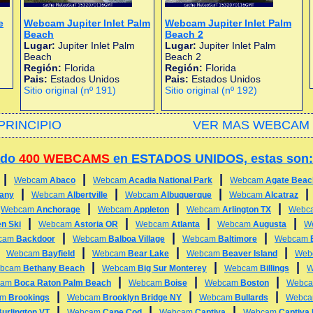
e
Webcam Jupiter Inlet Palm
Webcam Jupiter Inlet Palm
Beach
Beach 2
Lugar:
Jupiter Inlet Palm
Lugar:
Jupiter Inlet Palm
Beach
Beach 2
Región:
Florida
Región:
Florida
Pais:
Estados Unidos
Pais:
Estados Unidos
Sitio original (nº 191)
Sitio original (nº 192)
PRINCIPIO
VER MAS WEBCAM 
ado
400 WEBCAMS
en ESTADOS UNIDOS, estas son:
|
|
|
Webcam
Abaco
Webcam
Acadia National Park
Webcam
Agate Beac
|
|
|
any
Webcam
Albertville
Webcam
Albuquerque
Webcam
Alcatraz
|
|
|
|
Webcam
Anchorage
Webcam
Appleton
Webcam
Arlington TX
Webc
|
|
|
|
n Ski
Webcam
Astoria OR
Webcam
Atlanta
Webcam
Augusta
W
|
|
|
cam
Backdoor
Webcam
Balboa Village
Webcam
Baltimore
Webcam
|
|
|
|
Webcam
Bayfield
Webcam
Bear Lake
Webcam
Beaver Island
Web
|
|
|
bcam
Bethany Beach
Webcam
Big Sur Monterey
Webcam
Billings
W
|
|
|
cam
Boca Raton Palm Beach
Webcam
Boise
Webcam
Boston
Webc
|
|
|
am
Brookings
Webcam
Brooklyn Bridge NY
Webcam
Bullards
Webc
|
|
|
urlington VT
Webcam
Cape Cod
Webcam
Captiva
Webcam
Captiva