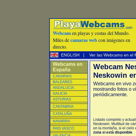
Webcam
en playas y costas del Mundo.
camaras web
Miles de
con imágenes en
directo.
ENGLISH
|
Ver las Webcams en el
Webcams en
Webcam Nes
España
Neskowin en
CANARIAS
BALEARES
Webcams en vivo z
ANDALUCIA
mostrando fotos o v
GALICIA
periódicamente.
ASTURIAS
CANTABRIA
CATALUÑA
Listado completo y actua
NAVARRA
Neskowin. Multitud de cá
en la montaña, si el cielo
PAIS VASCO
zona si está disponible
.
VALENCIA