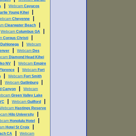
|
a
Webcam
Cayucos
|
arlie Young Kihei
|
ebcam
Cheyenne
|
am
Clearwater Beach
|
|
Webcam
Columbus GA
|
am
Corpus Christi
|
m
Dahlonega
Webcam
|
enver
Webcam
Des
bcam
Diamond Head Kihei
|
lko NV
Webcam
Empire
|
Florence
Webcam
Fort
|
h
Webcam
Fort Smith
|
|
Webcam
Gatlinburg
|
d Canyon
Webcam
ebcam
Green Valley Lake
|
|
NYC
Webcam
Guilford
Webcam
Hastings Reserve
|
bcam
Hilo University
|
bcam
Honolulu Hotel
|
cam
Hotel St Croix
|
each CA
Webcam