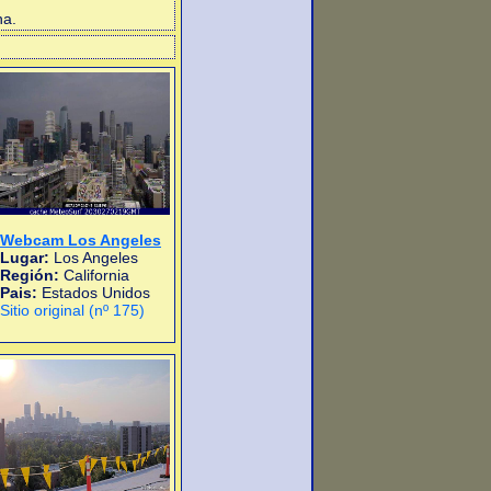
na.
Webcam Los Angeles
Lugar:
Los Angeles
Región:
California
Pais:
Estados Unidos
Sitio original (nº 175)