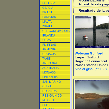
A continuacion le 
POLONIA
Al final de esta pá
GEACIA
Resultado de la 
BRASIL
PAKISTAN
MALTA
ISRAEL
CHECOSLOVAQUIA
IRLANDA
SUIZA
FILIPINAS
ARMENIA
Webcam Guilford
CROACIA
Lugar:
Guilford
TAHITI
Región:
Connecticut
ANDORRA
Pais:
Estados Unidos
AUSTRALIA
Sitio original (nº 130)
MONACO
FINLANDIA
SAN MARINO
CHINA
HOLANDA
REINO UNIDO
MEXICO
PERU