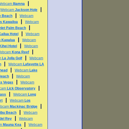
|
Webcam
Iliamna
|
|
Webcam
Jackson Hole
|
e Beach
Webcam
|
s Kawailoa
Webcam
|
Inlet Palm Beach
|
Kailua Hotel
Webcam
|
m
Kapalua
Webcam
|
Kihei Hotel
Webcam
|
ebcam
Kona Reef
|
m
La Jolla Golf
Webcam
|
h
Webcam
Lafayette LA
|
head
Webcam
Lake
|
Beach
Webcam
|
as Vegas
Webcam
|
cam
Lick Observatory
|
Pass
Webcam
Long
|
rt
Webcam
Los
|
bcam
Mackinac Bridge
|
ibu Beach
Webcam
|
del Rey
Webcam
|
am
Mauna Kea
Webcam