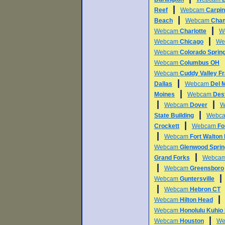
|
Reef
Webcam
Carpin
|
Beach
Webcam
Cha
|
Webcam
Charlotte
W
|
Webcam
Chicago
We
Webcam
Colorado Sprin
Webcam
Columbus OH
Webcam
Cuddy Valley Fr
|
Dallas
Webcam
Del 
|
Moines
Webcam
Des
|
|
Webcam
Dover
W
|
State Building
Webc
|
Crockett
Webcam
Fo
|
Webcam
Fort Walton
Webcam
Glenwood Spri
|
Grand Forks
Webca
|
Webcam
Greensboro
Webcam
Guntersville
|
Webcam
Hebron CT
Webcam
Hilton Head
Webcam
Honolulu Kuhio
|
Webcam
Houston
We