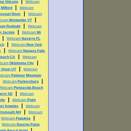
|
oa Volcano
Webcam
|
m
Milford
Webcam
|
ssouri River
Webcam
|
bcam
Montpelier VT
|
unt Redoubt
Webcam
|
n Jacinto
Webcam
Mt
|
Webcam
Navarre FL
|
ch
Webcam
New York
|
s
Webcam
Niagara Falls
|
Beach CA
Webcam
|
bcam
Oklahoma City
|
m
Orem UT
Webcam
ebcam
Palomar Mountain
|
|
Webcam
Parkersburg
Webcam
Pensacola Beach
|
ierre SD
Webcam
|
llo
Webcam
Point
|
ort Angeles
Webcam
|
rtsmouth NH
Webcam
|
|
Webcam
Pupukea
|
Webcam
Rancho Palos
|
ndo Beach Hotel