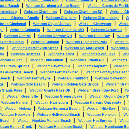
|
|
teria Beach
Webcam
Carpinteria State Beach
Webcam
Cayos de Florid
|
|
|
mbersburg
Webcam
Charleston
Webcam
Charleston SC
Webcam
Ch
|
|
|
ebcam
Charlotte Amalie
Webcam
Chatham
Webcam
Chattanooga
W
|
|
|
bcam
Cincinnati
Webcam
City of Juneau
Webcam
Clearwater
Webc
|
|
|
gs
Webcam
Columbia
Webcam
Columbia MO
Webcam
Columbus
|
|
|
|
Webcam
Conroe
Webcam
Conway NH
Webcam
Coos Bay
Webc
|
|
|
azier Mountain
Webcam
Cullman
Webcam
Cuyamaca Park
Webca
|
|
|
Mar
Webcam
Del Mar 28th Street
Webcam
Del Mar Beach
Webcam
D
|
|
|
|
tin
Webcam
Destin FL
Webcam
Detroit
Webcam
Devils Lake
We
|
|
|
ebcam
Duluth
Webcam
Duncannon
Webcam
Durham NC
Webcam
E
|
|
|
am
Eureka Springs
Webcam
Fayetteville
Webcam
Flagstaff
Webcam
|
|
rt Lauderdale Beach
Webcam
Fort Mackinac
Webcam
Fort Myers Beac
|
|
|
 Beach
Webcam
Fort Wayne
Webcam
Frankfort
Webcam
Galveston
|
|
|
ngs
Webcam
Gold Beach
Webcam
Golden Gate Bridge
Webcam
Gran
|
|
|
m
Grants Pass
Webcam
Grants Pass OR
Webcam
Green Bay Port
W
|
|
|
Webcam
Greenville
Webcam
Gregory Lake
Webcam
Ground Zero 
|
|
|
|
Webcam
Hanalei
Webcam
Harrisburg
Webcam
Harvard University
|
|
|
|
Webcam
Helena
Webcam
Hermosa Beach
Webcam
Hilo Bay
We
|
|
|
|
Webcam
Hoboken
Webcam
Hollywood Beach
Webcam
Honolulu
We
|
|
|
 Beach
Webcam
Hookipa Mama's Beach
Webcam
Hot Springs
Web
|
|
bcam
Hunter Creek
Webcam
Huntington Beach
Webcam
Huntington B