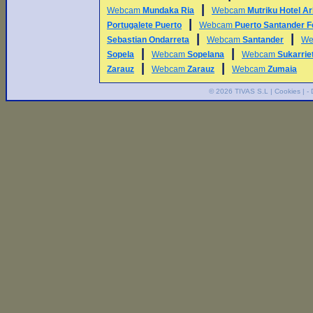
|
Webcam
Mundaka Ria
Webcam
Mutriku Hotel A
|
Portugalete Puerto
Webcam
Puerto Santander F
|
|
Sebastian Ondarreta
Webcam
Santander
We
|
|
Sopela
Webcam
Sopelana
Webcam
Sukarrie
|
|
Zarauz
Webcam
Zarauz
Webcam
Zumaia
© 2026
TIVAS S.L
|
Cookies
| -