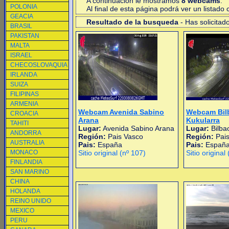
A continuacion le mostramos
8 webcams
.
POLONIA
Al final de esta página podrá ver un listad
GEACIA
Resultado de la busqueda
- Has solicitad
BRASIL
PAKISTAN
MALTA
ISRAEL
CHECOSLOVAQUIA
IRLANDA
SUIZA
FILIPINAS
ARMENIA
Webcam Avenida Sabino
Webcam Bil
CROACIA
Arana
Kukularra
TAHITI
Lugar:
Avenida Sabino Arana
Lugar:
Bilba
ANDORRA
Región:
Pais Vasco
Región:
Pai
AUSTRALIA
Pais:
España
Pais:
Españ
MONACO
Sitio original (nº 107)
Sitio original
FINLANDIA
SAN MARINO
CHINA
HOLANDA
REINO UNIDO
MEXICO
PERU