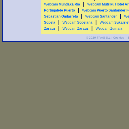
|
Webcam
Mundaka Ria
Webcam
Mutriku Hotel A
|
Portugalete Puerto
Webcam
Puerto Santander F
|
|
Sebastian Ondarreta
Webcam
Santander
We
|
|
Sopela
Webcam
Sopelana
Webcam
Sukarrie
|
|
Zarauz
Webcam
Zarauz
Webcam
Zumaia
© 2026
TIVAS S.L
|
Cookies
| -