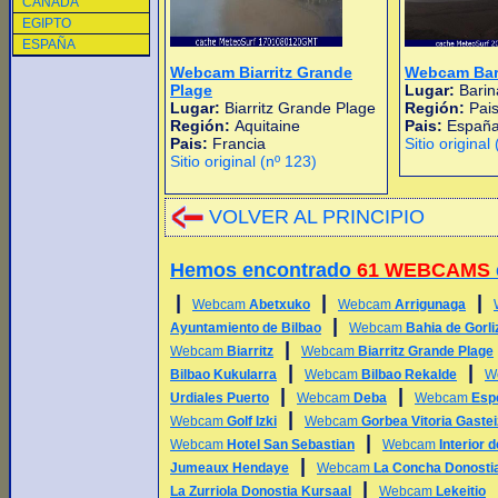
CANADA
EGIPTO
ESPAÑA
Webcam Biarritz Grande
Webcam Bar
Plage
Lugar:
Barin
Lugar:
Biarritz Grande Plage
Región:
Pai
Región:
Aquitaine
Pais:
Españ
Pais:
Francia
Sitio original
Sitio original (nº 123)
VOLVER AL PRINCIPIO
Hemos encontrado
61 WEBCAMS
|
|
|
Webcam
Abetxuko
Webcam
Arrigunaga
|
Ayuntamiento de Bilbao
Webcam
Bahia de Gorli
|
Webcam
Biarritz
Webcam
Biarritz Grande Plage
|
|
Bilbao Kukularra
Webcam
Bilbao Rekalde
W
|
|
Urdiales Puerto
Webcam
Deba
Webcam
Espe
|
Webcam
Golf Izki
Webcam
Gorbea Vitoria Gastei
|
Webcam
Hotel San Sebastian
Webcam
Interior 
|
Jumeaux Hendaye
Webcam
La Concha Donosti
|
La Zurriola Donostia Kursaal
Webcam
Lekeitio