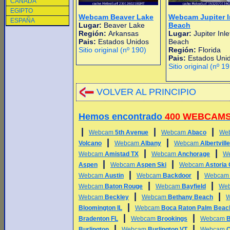
CANADA
EGIPTO
Webcam Beaver Lake
Webcam Jupiter I
ESPAÑA
Lugar:
Beaver Lake
Beach
Región:
Arkansas
Lugar:
Jupiter Inl
Pais:
Estados Unidos
Beach
Sitio original (nº 190)
Región:
Florida
Pais:
Estados Uni
Sitio original (nº 1
VOLVER AL PRINCIPIO
Hemos encontrado
400 WEBCAM
|
|
|
Webcam
5th Avenue
Webcam
Abaco
We
|
|
Volcano
Webcam
Albany
Webcam
Albertville
|
|
Webcam
Amistad TX
Webcam
Anchorage
W
|
|
Aspen
Webcam
Aspen Ski
Webcam
Astoria
|
|
Webcam
Austin
Webcam
Backdoor
Webca
|
|
Webcam
Baton Rouge
Webcam
Bayfield
We
|
|
Webcam
Beckley
Webcam
Bethany Beach
|
Bloomington IL
Webcam
Boca Raton Palm Beac
|
|
Bradenton FL
Webcam
Brookings
Webcam
B
|
|
Burlington
Webcam
Burlington VT
Webcam
C