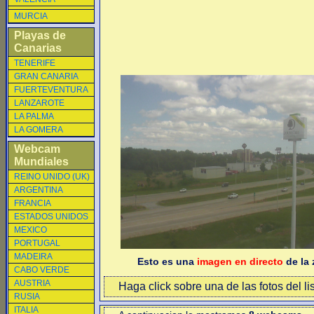
MURCIA
Playas de
Canarias
TENERIFE
GRAN CANARIA
FUERTEVENTURA
LANZAROTE
LA PALMA
LA GOMERA
Webcam
Mundiales
REINO UNIDO (UK)
ARGENTINA
FRANCIA
ESTADOS UNIDOS
MEXICO
PORTUGAL
MADEIRA
Esto es una
imagen en directo
de la 
CABO VERDE
AUSTRIA
Haga click sobre una de las fotos del li
RUSIA
ITALIA