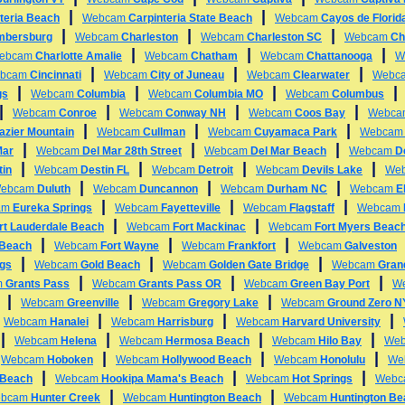
|
|
teria Beach
Webcam
Carpinteria State Beach
Webcam
Cayos de Florid
|
|
|
mbersburg
Webcam
Charleston
Webcam
Charleston SC
Webcam
Ch
|
|
|
ebcam
Charlotte Amalie
Webcam
Chatham
Webcam
Chattanooga
W
|
|
|
bcam
Cincinnati
Webcam
City of Juneau
Webcam
Clearwater
Webc
|
|
|
gs
Webcam
Columbia
Webcam
Columbia MO
Webcam
Columbus
|
|
|
|
Webcam
Conroe
Webcam
Conway NH
Webcam
Coos Bay
Webc
|
|
|
azier Mountain
Webcam
Cullman
Webcam
Cuyamaca Park
Webca
|
|
|
Mar
Webcam
Del Mar 28th Street
Webcam
Del Mar Beach
Webcam
D
|
|
|
|
tin
Webcam
Destin FL
Webcam
Detroit
Webcam
Devils Lake
We
|
|
|
ebcam
Duluth
Webcam
Duncannon
Webcam
Durham NC
Webcam
E
|
|
|
am
Eureka Springs
Webcam
Fayetteville
Webcam
Flagstaff
Webcam
|
|
rt Lauderdale Beach
Webcam
Fort Mackinac
Webcam
Fort Myers Beac
|
|
|
 Beach
Webcam
Fort Wayne
Webcam
Frankfort
Webcam
Galveston
|
|
|
ngs
Webcam
Gold Beach
Webcam
Golden Gate Bridge
Webcam
Gran
|
|
|
m
Grants Pass
Webcam
Grants Pass OR
Webcam
Green Bay Port
W
|
|
|
Webcam
Greenville
Webcam
Gregory Lake
Webcam
Ground Zero 
|
|
|
|
Webcam
Hanalei
Webcam
Harrisburg
Webcam
Harvard University
|
|
|
|
Webcam
Helena
Webcam
Hermosa Beach
Webcam
Hilo Bay
We
|
|
|
|
Webcam
Hoboken
Webcam
Hollywood Beach
Webcam
Honolulu
We
|
|
|
 Beach
Webcam
Hookipa Mama's Beach
Webcam
Hot Springs
Web
|
|
bcam
Hunter Creek
Webcam
Huntington Beach
Webcam
Huntington B