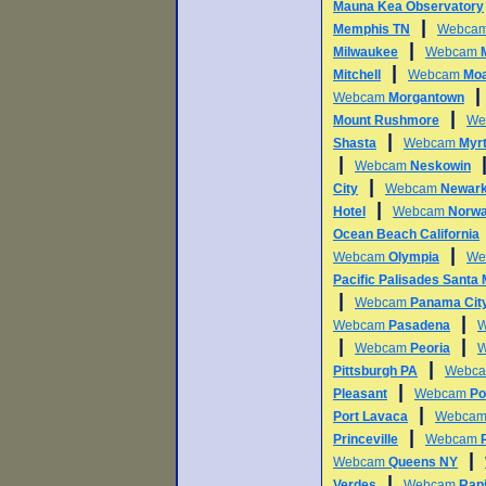
Mauna Kea Observatory
|
Memphis TN
Webca
|
Milwaukee
Webcam
|
Mitchell
Webcam
Mo
Webcam
Morgantown
|
Mount Rushmore
We
|
Shasta
Webcam
Myr
|
Webcam
Neskowin
|
City
Webcam
Newar
|
Hotel
Webcam
Norwa
Ocean Beach California
|
Webcam
Olympia
We
Pacific Palisades Santa
|
Webcam
Panama Cit
|
Webcam
Pasadena
|
|
Webcam
Peoria
|
Pittsburgh PA
Webc
|
Pleasant
Webcam
Po
|
Port Lavaca
Webca
|
Princeville
Webcam
|
Webcam
Queens NY
|
Verdes
Webcam
Rapi