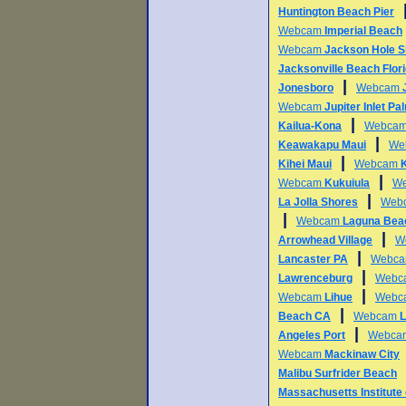
Huntington Beach Pier
Webcam
Imperial Beach
Webcam
Jackson Hole S
Jacksonville Beach Flor
|
Jonesboro
Webcam
Webcam
Jupiter Inlet P
|
Kailua-Kona
Webca
|
Keawakapu Maui
We
|
Kihei Maui
Webcam
|
Webcam
Kukuiula
W
|
La Jolla Shores
Web
|
Webcam
Laguna Bea
|
Arrowhead Village
W
|
Lancaster PA
Webc
|
Lawrenceburg
Webc
|
Webcam
Lihue
Webc
|
Beach CA
Webcam
L
|
Angeles Port
Webc
Webcam
Mackinaw City
Malibu Surfrider Beach
Massachusetts Institute