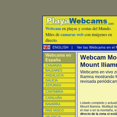
Webcam
en playas y costas del Mundo.
camaras web
Miles de
con imágenes en
directo.
ENGLISH
|
Ver las Webcams en el
Webcams en
Webcam Mou
España
Mount Iliam
CANARIAS
BALEARES
Webcams en vivo z
ANDALUCIA
Iliamna mostrando f
GALICIA
revisada periódica
ASTURIAS
CANTABRIA
CATALUÑA
Listado completo y actual
NAVARRA
Mount Iliamna. Multitud d
el mar o en la montaña, si
PAIS VASCO
directo de la zona si est
VALENCIA