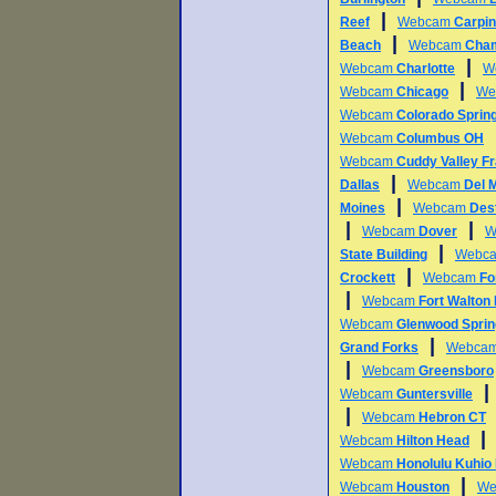
|
Reef
Webcam
Carpin
|
Beach
Webcam
Cha
|
Webcam
Charlotte
W
|
Webcam
Chicago
We
Webcam
Colorado Sprin
Webcam
Columbus OH
Webcam
Cuddy Valley Fr
|
Dallas
Webcam
Del 
|
Moines
Webcam
Des
|
|
Webcam
Dover
W
|
State Building
Webc
|
Crockett
Webcam
Fo
|
Webcam
Fort Walton
Webcam
Glenwood Spri
|
Grand Forks
Webca
|
Webcam
Greensboro
Webcam
Guntersville
|
Webcam
Hebron CT
Webcam
Hilton Head
Webcam
Honolulu Kuhio
|
Webcam
Houston
We