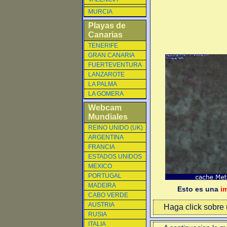
MURCIA
Playas de
Canarias
TENERIFE
GRAN CANARIA
FUERTEVENTURA
LANZAROTE
LA PALMA
LA GOMERA
Webcam
Mundiales
REINO UNIDO (UK)
ARGENTINA
FRANCIA
ESTADOS UNIDOS
MEXICO
PORTUGAL
MADEIRA
Esto es una
i
CABO VERDE
AUSTRIA
Haga click sobre u
RUSIA
ITALIA