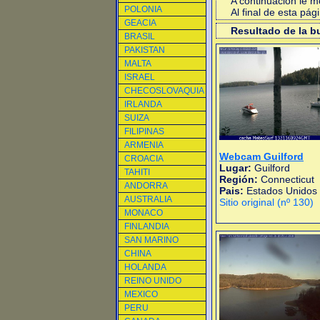
A continuacion le 
POLONIA
Al final de esta pá
GEACIA
Resultado de la 
BRASIL
PAKISTAN
MALTA
ISRAEL
CHECOSLOVAQUIA
IRLANDA
SUIZA
FILIPINAS
ARMENIA
Webcam Guilford
CROACIA
Lugar:
Guilford
TAHITI
Región:
Connecticut
ANDORRA
Pais:
Estados Unidos
AUSTRALIA
Sitio original (nº 130)
MONACO
FINLANDIA
SAN MARINO
CHINA
HOLANDA
REINO UNIDO
MEXICO
PERU