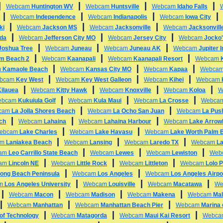
|
|
|
|
Webcam
Huntington WV
Webcam
Huntsville
Webcam
Idaho Falls
|
|
|
Webcam
Independence
Webcam
Indianapolis
Webcam
Iowa City
|
|
|
ki
Webcam
Jackson MS
Webcam
Jacksonville
Webcam
Jacksonvill
|
|
|
ida
Webcam
Jefferson City MO
Webcam
Jersey City
Webcam
Jocko'
|
|
|
Joshua Tree
Webcam
Juneau
Webcam
Juneau AK
Webcam
Jupiter 
|
|
|
alm Beach 2
Webcam
Kaanapali
Webcam
Kaanapali Resort
Webcam
|
|
|
m
Kamaole Beach
Webcam
Kansas City MO
Webcam
Kapaa
Webca
|
|
|
bcam
Key West
Webcam
Key West Galleon
Webcam
Kihei
Webcam
|
|
|
|
Kilauea
Webcam
Kitty Hawk
Webcam
Knoxville
Webcam
Koloa
W
|
|
|
ebcam
Kukuiula Golf
Webcam
Kula Maui
Webcam
La Crosse
Webca
|
|
cam
La Jolla Shores Beach
Webcam
La Ocho San Juan
Webcam
La Pus
|
|
|
ch
Webcam
Lahaina
Webcam
Lahaina Harbour
Webcam
Lake Arrow
|
|
ebcam
Lake Charles
Webcam
Lake Havasu
Webcam
Lake Worth Palm 
|
|
|
am
Laniakea Beach
Webcam
Lansing
Webcam
Laredo TX
Webcam
L
|
|
|
am
Leo Carrillo State Beach
Webcam
Lewes
Webcam
Lewiston
Web
|
|
|
am
Lincoln NE
Webcam
Little Rock
Webcam
Littleton
Webcam
Lolo 
|
|
ong Beach Peninsula
Webcam
Los Angeles
Webcam
Los Angeles Airpo
|
|
|
am
Los Angeles University
Webcam
Louisville
Webcam
Macatawa
We
|
|
|
|
Webcam
Macon
Webcam
Madison
Webcam
Makena
Webcam
Mal
|
|
|
Webcam
Manhattan
Webcam
Manhattan Beach Pier
Webcam
Marina 
|
|
|
 of Technology
Webcam
Matagorda
Webcam
Maui Kai Resort
Webc