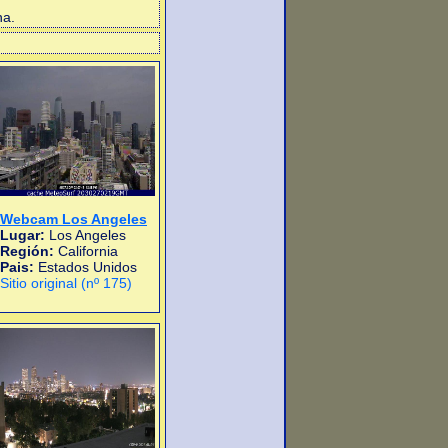
na.
Webcam Los Angeles
Lugar:
Los Angeles
Región:
California
Pais:
Estados Unidos
Sitio original (nº 175)