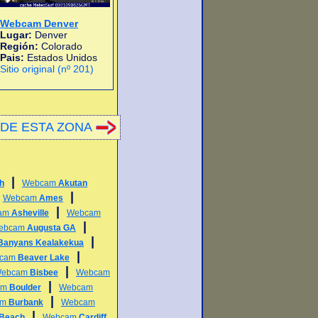
Webcam Denver
Lugar:
Denver
Región:
Colorado
Pais:
Estados Unidos
Sitio original (nº 201)
DE ESTA ZONA
|
h
Webcam
Akutan
|
|
Webcam
Ames
|
am
Asheville
Webcam
|
ebcam
Augusta GA
|
Banyans Kealakekua
|
cam
Beaver Lake
|
ebcam
Bisbee
Webcam
|
am
Boulder
Webcam
|
am
Burbank
Webcam
|
 Beach
Webcam
Cardiff