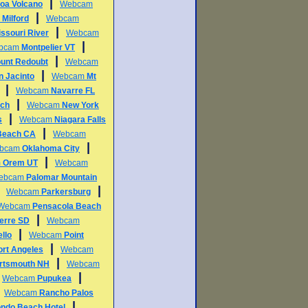
|
oa Volcano
Webcam
|
m
Milford
Webcam
|
ssouri River
Webcam
|
bcam
Montpelier VT
|
unt Redoubt
Webcam
|
n Jacinto
Webcam
Mt
|
Webcam
Navarre FL
|
ch
Webcam
New York
|
s
Webcam
Niagara Falls
|
Beach CA
Webcam
|
bcam
Oklahoma City
|
m
Orem UT
Webcam
ebcam
Palomar Mountain
|
|
Webcam
Parkersburg
Webcam
Pensacola Beach
|
ierre SD
Webcam
|
llo
Webcam
Point
|
ort Angeles
Webcam
|
rtsmouth NH
Webcam
|
|
Webcam
Pupukea
|
Webcam
Rancho Palos
|
ndo Beach Hotel