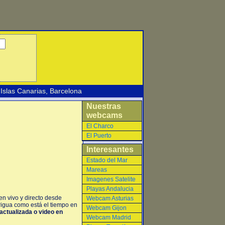
Islas Canarias
,
Barcelona
Nuestras
webcams
El Charco
El Puerto
Interesantes
Estado del Mar
Mareas
Imagenes Satelite
Playas Andalucia
n vivo y directo desde
Webcam Asturias
rigua como está el tiempo en
Webcam Gijon
 actualizada o video en
Webcam Madrid