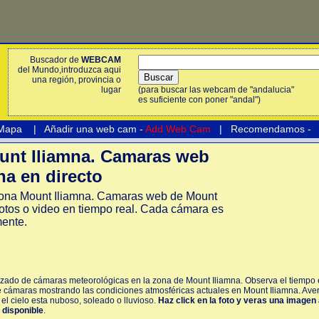
Buscador de
WEBCAM
del Mundo,introduzca aqui
una región, provincia o
lugar
(para buscar las webcam de "andalucia"
es suficiente con poner "andal")
 Mapa
|
Añadir una web cam -
Add Web Cam
|
Recomendamos
-
nt Iliamna. Camaras web
na en directo
ona Mount Iliamna. Camaras web de Mount
otos o video en tiempo real. Cada cámara es
mente.
izado de cámaras meteorológicas en la zona de Mount Iliamna. Observa el tiempo e
e cámaras mostrando las condiciones atmosféricas actuales en Mount Iliamna. Ave
 el cielo esta nuboso, soleado o lluvioso.
Haz click en la foto y veras una imagen
á disponible
.