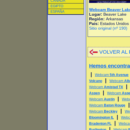
CANADA
EGIPTO
Webcam Beaver Lak
ESPAÑA
Lugar:
Beaver Lake
Región:
Arkansas
Pais:
Estados Unidos
Sitio original (nº 190)
VOLVER AL 
Hemos encontr
|
Webcam
5th Avenue
|
Volcano
Webcam
Alb
Webcam
Amistad TX
|
Aspen
Webcam
Aspe
|
Webcam
Austin
Web
Webcam
Baton Rouge
|
Webcam
Beckley
We
|
Bloomington IL
Web
|
Bradenton FL
Webc
|
Burlington
Webcam
B