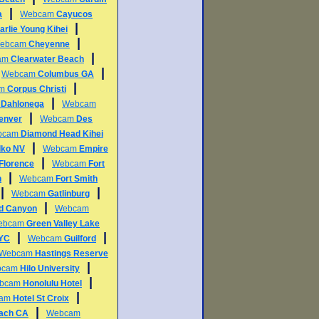
|
a
Webcam
Cayucos
|
arlie Young Kihei
|
ebcam
Cheyenne
|
am
Clearwater Beach
|
|
Webcam
Columbus GA
|
am
Corpus Christi
|
m
Dahlonega
Webcam
|
enver
Webcam
Des
bcam
Diamond Head Kihei
|
lko NV
Webcam
Empire
|
Florence
Webcam
Fort
|
h
Webcam
Fort Smith
|
|
Webcam
Gatlinburg
|
d Canyon
Webcam
ebcam
Green Valley Lake
|
|
NYC
Webcam
Guilford
Webcam
Hastings Reserve
|
bcam
Hilo University
|
bcam
Honolulu Hotel
|
cam
Hotel St Croix
|
each CA
Webcam