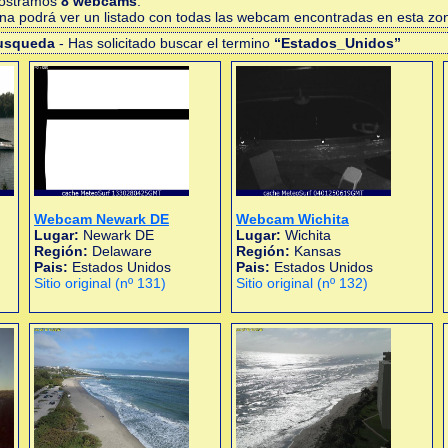
mostramos
8 webcams
.
gina podrá ver un listado con todas las webcam encontradas en esta zo
busqueda
- Has solicitado buscar el termino
“Estados_Unidos”
Webcam Newark DE
Webcam Wichita
Lugar:
Newark DE
Lugar:
Wichita
Región:
Delaware
Región:
Kansas
Pais:
Estados Unidos
Pais:
Estados Unidos
Sitio original (nº 131)
Sitio original (nº 132)