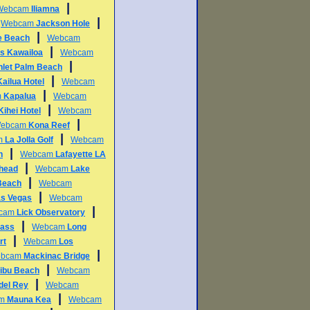
|
Webcam
Iliamna
|
|
Webcam
Jackson Hole
|
e Beach
Webcam
|
s Kawailoa
Webcam
|
Inlet Palm Beach
|
Kailua Hotel
Webcam
|
m
Kapalua
Webcam
|
Kihei Hotel
Webcam
|
ebcam
Kona Reef
|
m
La Jolla Golf
Webcam
|
h
Webcam
Lafayette LA
|
head
Webcam
Lake
|
Beach
Webcam
|
as Vegas
Webcam
|
cam
Lick Observatory
|
Pass
Webcam
Long
|
rt
Webcam
Los
|
bcam
Mackinac Bridge
|
ibu Beach
Webcam
|
del Rey
Webcam
|
am
Mauna Kea
Webcam