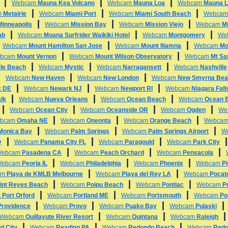
|
|
|
Webcam
Mauna Kea Volcano
Webcam
Mauna Loa
Webcam
Mauna L
|
|
|
m
Metairie
Webcam
Miami Port
Webcam
Miami South Beach
Webca
|
|
|
Minneapolis
Webcam
Mission Bay
Webcam
Mission Viejo
Webcam
Mi
|
|
|
ab
Webcam
Moana Surfrider Waikiki Hotel
Webcam
Montgomery
We
|
|
|
Webcam
Mount Hamilton San Jose
Webcam
Mount Iliamna
Webcam
Mo
|
|
bcam
Mount Vernon
Webcam
Mount Wilson Observatory
Webcam
Mt Sa
|
|
|
tle Beach
Webcam
Mystic
Webcam
Narragansett
Webcam
Nashville
|
|
|
Webcam
New Haven
Webcam
New London
Webcam
New Smyrna Bea
|
|
|
k DE
Webcam
Newark NJ
Webcam
Newport RI
Webcam
Niagara Fall
|
|
|
lk
Webcam
Nueva Orleans
Webcam
Ocean Beach
Webcam
Ocean 
|
|
|
|
Webcam
Ocean City
Webcam
Oceanside OR
Webcam
Ogden
We
|
|
|
bcam
Omaha NE
Webcam
Oneonta
Webcam
Orange Beach
Webca
|
|
|
 Monica Bay
Webcam
Palm Springs
Webcam
Palm Springs Airport
W
|
|
|
y
Webcam
Panama City FL
Webcam
Paragould
Webcam
Park City
|
|
|
Webcam
Pasadena CA
Webcam
Peach Orchard
Webcam
Pensacola
|
|
|
Webcam
Peoria IL
Webcam
Philadelphia
Webcam
Phoenix
Webcam
P
|
|
am
Playa de KMLB Melbourne
Webcam
Playa del Rey LA
Webcam
Pocate
|
|
|
int Reyes Beach
Webcam
Poipu Beach
Webcam
Pontiac
Webcam
P
|
|
|
m
Port Orford
Webcam
Portland ME
Webcam
Portsmouth
Webcam
Po
|
|
|
Providence
Webcam
Provo
Webcam
Puako Bay
Webcam
Pulaski
|
|
Webcam
Quillayute River Resort
Webcam
Quintana
Webcam
Raleigh
|
|
|
d City
Webcam
Reading PA
Webcam
Redondo Beach
Webcam
Redo