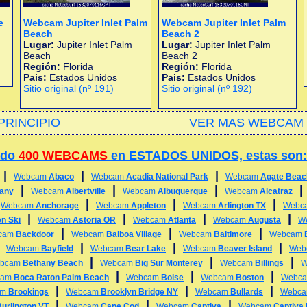
e
Webcam Jupiter Inlet Palm
Webcam Jupiter Inlet Palm
Beach
Beach 2
Lugar:
Jupiter Inlet Palm
Lugar:
Jupiter Inlet Palm
Beach
Beach 2
Región:
Florida
Región:
Florida
Pais:
Estados Unidos
Pais:
Estados Unidos
Sitio original (nº 191)
Sitio original (nº 192)
PRINCIPIO
VER MAS WEBCAM 
ado
400 WEBCAMS
en ESTADOS UNIDOS, estas son:
|
|
|
Webcam
Abaco
Webcam
Acadia National Park
Webcam
Agate Beac
|
|
|
any
Webcam
Albertville
Webcam
Albuquerque
Webcam
Alcatraz
|
|
|
|
Webcam
Anchorage
Webcam
Appleton
Webcam
Arlington TX
Webc
|
|
|
|
n Ski
Webcam
Astoria OR
Webcam
Atlanta
Webcam
Augusta
W
|
|
|
cam
Backdoor
Webcam
Balboa Village
Webcam
Baltimore
Webcam
|
|
|
|
Webcam
Bayfield
Webcam
Bear Lake
Webcam
Beaver Island
Web
|
|
|
bcam
Bethany Beach
Webcam
Big Sur Monterey
Webcam
Billings
W
|
|
|
cam
Boca Raton Palm Beach
Webcam
Boise
Webcam
Boston
Webc
|
|
|
am
Brookings
Webcam
Brooklyn Bridge NY
Webcam
Bullards
Webc
|
|
|
urlington VT
Webcam
Cape Cod
Webcam
Captiva
Webcam
Captiva