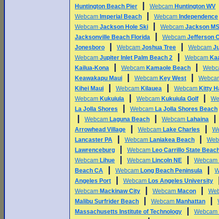
|
Huntington Beach Pier
Webcam
Huntington WV
|
Webcam
Imperial Beach
Webcam
Independence
|
Webcam
Jackson Hole Ski
Webcam
Jackson M
|
Jacksonville Beach Florida
Webcam
Jefferson 
|
|
Jonesboro
Webcam
Joshua Tree
Webcam
J
|
Webcam
Jupiter Inlet Palm Beach 2
Webcam
Kaa
|
|
Kailua-Kona
Webcam
Kamaole Beach
Web
|
|
Keawakapu Maui
Webcam
Key West
Webc
|
|
Kihei Maui
Webcam
Kilauea
Webcam
Kitty 
|
|
Webcam
Kukuiula
Webcam
Kukuiula Golf
We
|
La Jolla Shores
Webcam
La Jolla Shores Beach
|
|
Webcam
Laguna Beach
Webcam
Lahaina
|
|
Arrowhead Village
Webcam
Lake Charles
W
|
|
Lancaster PA
Webcam
Laniakea Beach
We
|
Lawrenceburg
Webcam
Leo Carrillo State Beac
|
|
Webcam
Lihue
Webcam
Lincoln NE
Webcam
|
|
Beach CA
Webcam
Long Beach Peninsula
W
|
Angeles Port
Webcam
Los Angeles University
|
|
Webcam
Mackinaw City
Webcam
Macon
We
|
|
Malibu Surfrider Beach
Webcam
Manhattan
|
Massachusetts Institute of Technology
Webcam