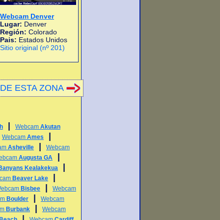
Webcam Denver
Lugar:
Denver
Región:
Colorado
Pais:
Estados Unidos
Sitio original (nº 201)
DE ESTA ZONA
|
h
Webcam
Akutan
|
|
Webcam
Ames
|
am
Asheville
Webcam
|
ebcam
Augusta GA
|
Banyans Kealakekua
|
cam
Beaver Lake
|
ebcam
Bisbee
Webcam
|
am
Boulder
Webcam
|
am
Burbank
Webcam
|
 Beach
Webcam
Cardiff