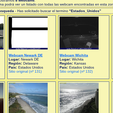
mostramos
8 webcams
.
gina podrá ver un listado con todas las webcam encontradas en esta zo
busqueda
- Has solicitado buscar el termino
“Estados_Unidos”
Webcam Newark DE
Webcam Wichita
Lugar:
Newark DE
Lugar:
Wichita
Región:
Delaware
Región:
Kansas
Pais:
Estados Unidos
Pais:
Estados Unidos
Sitio original (nº 131)
Sitio original (nº 132)