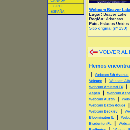
CANADA
EGIPTO
Webcam Beaver Lak
ESPAÑA
Lugar:
Beaver Lake
Región:
Arkansas
Pais:
Estados Unidos
Sitio original (nº 190)
VOLVER AL 
Hemos encontr
|
Webcam
5th Avenue
|
Volcano
Webcam
Alb
Webcam
Amistad TX
|
Aspen
Webcam
Aspe
|
Webcam
Austin
Web
Webcam
Baton Rouge
|
Webcam
Beckley
We
|
Bloomington IL
Web
|
Bradenton FL
Webc
|
Burlington
Webcam
B