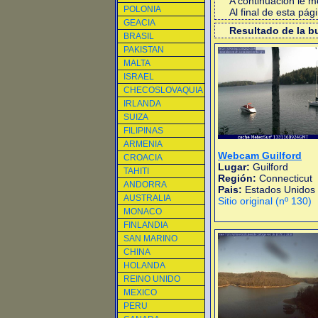
A continuacion le 
POLONIA
Al final de esta pá
GEACIA
Resultado de la 
BRASIL
PAKISTAN
MALTA
ISRAEL
CHECOSLOVAQUIA
IRLANDA
SUIZA
FILIPINAS
ARMENIA
Webcam Guilford
CROACIA
Lugar:
Guilford
TAHITI
Región:
Connecticut
ANDORRA
Pais:
Estados Unidos
AUSTRALIA
Sitio original (nº 130)
MONACO
FINLANDIA
SAN MARINO
CHINA
HOLANDA
REINO UNIDO
MEXICO
PERU