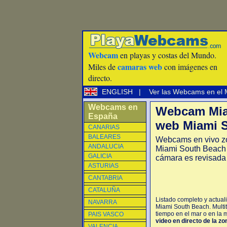
Webcam
en playas y costas del Mundo.
camaras web
Miles de
con imágenes en
directo.
ENGLISH
|
Ver las Webcams en el
Webcams en
Webcam Mia
España
web Miami S
CANARIAS
BALEARES
Webcams en vivo z
ANDALUCIA
Miami South Beach 
GALICIA
cámara es revisada
ASTURIAS
CANTABRIA
CATALUÑA
Listado completo y actua
NAVARRA
Miami South Beach. Multi
tiempo en el mar o en la m
PAIS VASCO
video en directo de la zo
VALENCIA