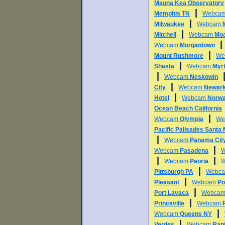
Mauna Kea Observatory
|
Memphis TN
Webca
|
Milwaukee
Webcam
|
Mitchell
Webcam
Mo
Webcam
Morgantown
|
Mount Rushmore
We
|
Shasta
Webcam
Myr
|
Webcam
Neskowin
|
City
Webcam
Newar
|
Hotel
Webcam
Norwa
Ocean Beach California
|
Webcam
Olympia
We
Pacific Palisades Santa
|
Webcam
Panama Cit
|
Webcam
Pasadena
|
|
Webcam
Peoria
|
Pittsburgh PA
Webc
|
Pleasant
Webcam
Po
|
Port Lavaca
Webca
|
Princeville
Webcam
|
Webcam
Queens NY
|
Verdes
Webcam
Rapi