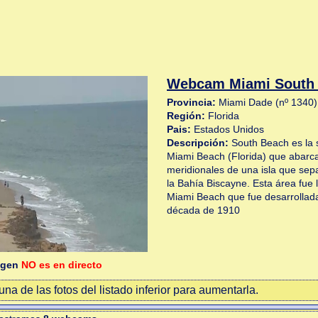
Webcam Miami South
Provincia:
Miami Dade (nº 1340)
Región:
Florida
Pais:
Estados Unidos
Descripción:
South Beach es la 
Miami Beach (Florida) que abar
meridionales de una isla que sepa
la Bahía Biscayne. Esta área fue 
Miami Beach que fue desarrollad
década de 1910
agen
NO es en directo
na de las fotos del listado inferior para aumentarla.