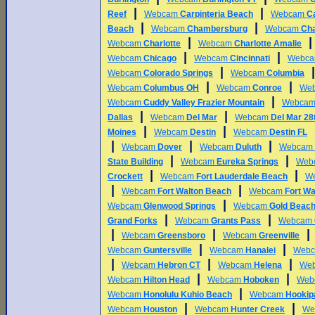
|
|
Reef
Webcam
Carpinteria Beach
Webcam
Ca
|
|
Beach
Webcam
Chambersburg
Webcam
Cha
|
Webcam
Charlotte
Webcam
Charlotte Amalie
|
|
Webcam
Chicago
Webcam
Cincinnati
Webc
|
Webcam
Colorado Springs
Webcam
Columbia
|
|
Webcam
Columbus OH
Webcam
Conroe
We
|
Webcam
Cuddy Valley Frazier Mountain
Webca
|
|
Dallas
Webcam
Del Mar
Webcam
Del Mar 28
|
|
Moines
Webcam
Destin
Webcam
Destin FL
|
|
|
Webcam
Dover
Webcam
Duluth
Webcam
|
|
State Building
Webcam
Eureka Springs
Web
|
|
Crockett
Webcam
Fort Lauderdale Beach
W
|
|
Webcam
Fort Walton Beach
Webcam
Fort W
|
Webcam
Glenwood Springs
Webcam
Gold Beac
|
|
Grand Forks
Webcam
Grants Pass
Webcam
|
|
Webcam
Greensboro
Webcam
Greenville
|
|
Webcam
Guntersville
Webcam
Hanalei
Web
|
|
|
Webcam
Hebron CT
Webcam
Helena
We
|
|
Webcam
Hilton Head
Webcam
Hoboken
Web
|
Webcam
Honolulu Kuhio Beach
Webcam
Hookip
|
|
Webcam
Houston
Webcam
Hunter Creek
We