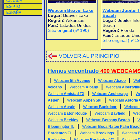
CANADA
EGIPTO
Webcam Beaver Lake
Webcam Jupiter I
ESPAÑA
Lugar:
Beaver Lake
Beach
Región:
Arkansas
Lugar:
Jupiter Inl
Pais:
Estados Unidos
Beach
Sitio original (nº 190)
Región:
Florida
Pais:
Estados Uni
Sitio original (nº 1
VOLVER AL PRINCIPIO
Hemos encontrado
400 WEBCAM
|
|
|
Webcam
5th Avenue
Webcam
Abaco
We
|
|
Volcano
Webcam
Albany
Webcam
Albertville
|
|
Webcam
Amistad TX
Webcam
Anchorage
W
|
|
Aspen
Webcam
Aspen Ski
Webcam
Astoria
|
|
Webcam
Austin
Webcam
Backdoor
Webca
|
|
Webcam
Baton Rouge
Webcam
Bayfield
We
|
|
Webcam
Beckley
Webcam
Bethany Beach
|
Bloomington IL
Webcam
Boca Raton Palm Beac
|
|
Bradenton FL
Webcam
Brookings
Webcam
B
|
|
Burlington
Webcam
Burlington VT
Webcam
C