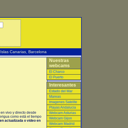
Islas Canarias
,
Barcelona
Nuestras
webcams
El Charco
El Puerto
Interesantes
Estado del Mar
Mareas
Imagenes Satelite
Playas Andalucia
en vivo y directo desde
Webcam Asturias
erigua como está el tiempo
Webcam Gijon
gen actualizada o video en
Webcam Madrid