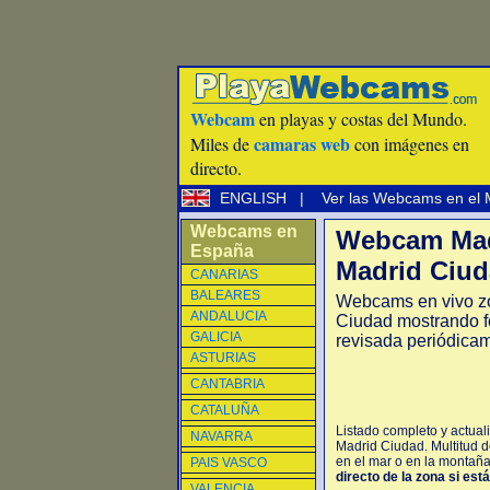
Webcam
en playas y costas del Mundo.
camaras web
Miles de
con imágenes en
directo.
ENGLISH
|
Ver las Webcams en el
Webcams en
Webcam Mad
España
Madrid Ciud
CANARIAS
BALEARES
Webcams en vivo z
ANDALUCIA
Ciudad mostrando f
GALICIA
revisada periódica
ASTURIAS
CANTABRIA
CATALUÑA
Listado completo y actual
NAVARRA
Madrid Ciudad. Multitud 
en el mar o en la montaña,
PAIS VASCO
directo de la zona si est
VALENCIA