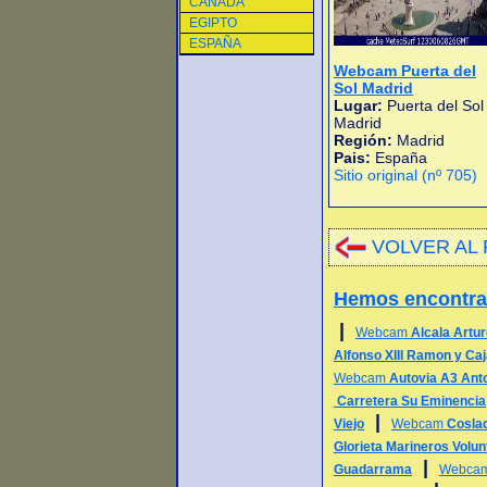
CANADA
EGIPTO
ESPAÑA
Webcam Puerta del
Sol Madrid
Lugar:
Puerta del Sol
Madrid
Región:
Madrid
Pais:
España
Sitio original (nº 705)
VOLVER AL 
Hemos encontr
|
Webcam
Alcala Artur
Alfonso XIII Ramon y Caj
Webcam
Autovia A3 Ant
Carretera Su Eminencia
|
Viejo
Webcam
Cosla
Glorieta Marineros Volun
|
Guadarrama
Webca