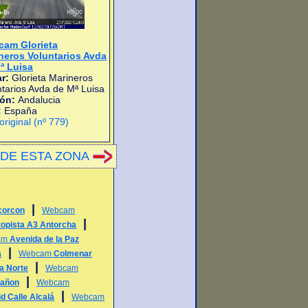
am Glorieta
neros Voluntarios Avda
ª Luisa
r:
Glorieta Marineros
ntarios Avda de Mª Luisa
ión:
Andalucia
:
España
 original (nº 779)
DE ESTA ZONA
|
corcon
Webcam
|
opista A3 Antorcha
am
Avenida de la Paz
|
a
Webcam
Colmenar
|
a Norte
Webcam
|
rañon
Webcam
|
d Calle Alcalá
Webcam