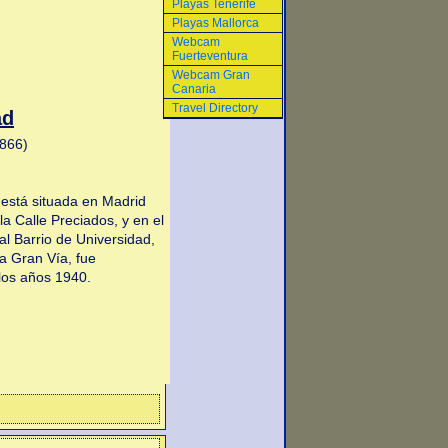
Playas Tenerife
Playas Mallorca
Webcam
Fuerteventura
Webcam Gran
Canaria
Travel Directory
ad
 866)
 está situada en Madrid
la Calle Preciados, y en el
al Barrio de Universidad,
 la Gran Vía, fue
 los años 1940.