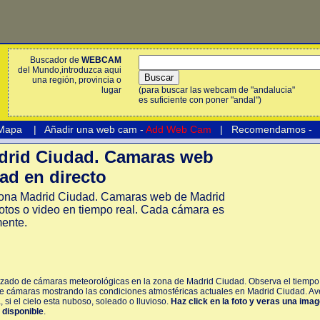
Buscador de
WEBCAM
del Mundo,introduzca aqui
una región, provincia o
lugar
(para buscar las webcam de "andalucia"
es suficiente con poner "andal")
 Mapa
|
Añadir una web cam -
Add Web Cam
|
Recomendamos
-
rid Ciudad. Camaras web
ad en directo
ona Madrid Ciudad. Camaras web de Madrid
otos o video en tiempo real. Cada cámara es
mente.
izado de cámaras meteorológicas en la zona de Madrid Ciudad. Observa el tiempo 
de cámaras mostrando las condiciones atmosféricas actuales en Madrid Ciudad. Av
 si el cielo esta nuboso, soleado o lluvioso.
Haz click en la foto y veras una ima
á disponible
.