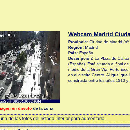
Webcam Madrid Ciud
Provincia:
Ciudad de Madrid (nº
Región:
Madrid
Pais:
España
Descripción:
La Plaza de Callao
(España). Está situada al final de 
medio de la Gran Vía. Pertenece 
en el distrito Centro. Al igual que
construida entre los años 1910 y
magen en directo
de la zona
na de las fotos del listado inferior para aumentarla.