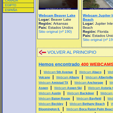
CANADA
EGIPTO
ESPAÑA
Webcam Beaver Lake
Webcam Jupiter I
Lugar:
Beaver Lake
Beach
Región:
Arkansas
Lugar:
Jupiter Inl
Pais:
Estados Unidos
Beach
Sitio original (nº 190)
Región:
Florida
Pais:
Estados Uni
Sitio original (nº 1
VOLVER AL PRINCIPIO
Hemos encontrado
400 WEBCAM
|
|
|
Webcam
5th Avenue
Webcam
Abaco
We
|
|
Volcano
Webcam
Albany
Webcam
Albertville
|
|
Webcam
Amistad TX
Webcam
Anchorage
W
|
|
Aspen
Webcam
Aspen Ski
Webcam
Astoria
|
|
Webcam
Austin
Webcam
Backdoor
Webca
|
|
Webcam
Baton Rouge
Webcam
Bayfield
We
|
|
Webcam
Beckley
Webcam
Bethany Beach
|
Bloomington IL
Webcam
Boca Raton Palm Beac