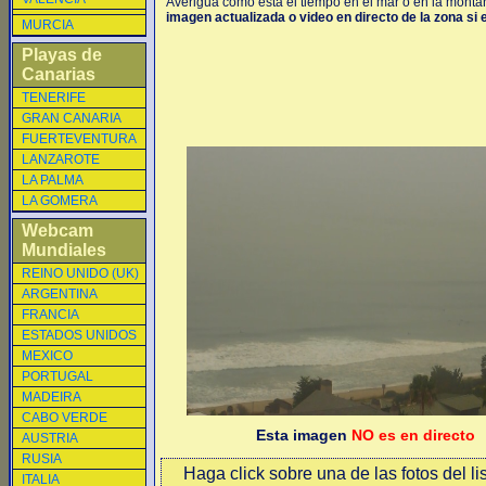
Averigua como está el tiempo en el mar o en la montaña
imagen actualizada o video en directo de la zona si 
MURCIA
Playas de
Canarias
TENERIFE
GRAN CANARIA
FUERTEVENTURA
LANZAROTE
LA PALMA
LA GOMERA
Webcam
Mundiales
REINO UNIDO (UK)
ARGENTINA
FRANCIA
ESTADOS UNIDOS
MEXICO
PORTUGAL
MADEIRA
CABO VERDE
Esta imagen
NO es en directo
AUSTRIA
RUSIA
Haga click sobre una de las fotos del li
ITALIA