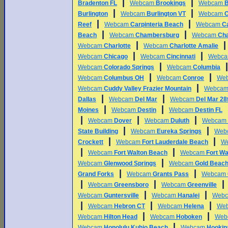
|
|
Bradenton FL
Webcam
Brookings
Webcam
B
|
|
Burlington
Webcam
Burlington VT
Webcam
C
|
|
Reef
Webcam
Carpinteria Beach
Webcam
Ca
|
|
Beach
Webcam
Chambersburg
Webcam
Cha
|
Webcam
Charlotte
Webcam
Charlotte Amalie
|
|
Webcam
Chicago
Webcam
Cincinnati
Webc
|
Webcam
Colorado Springs
Webcam
Columbia
|
|
Webcam
Columbus OH
Webcam
Conroe
We
|
Webcam
Cuddy Valley Frazier Mountain
Webca
|
|
Dallas
Webcam
Del Mar
Webcam
Del Mar 28
|
|
Moines
Webcam
Destin
Webcam
Destin FL
|
|
|
Webcam
Dover
Webcam
Duluth
Webcam
|
|
State Building
Webcam
Eureka Springs
Web
|
|
Crockett
Webcam
Fort Lauderdale Beach
W
|
|
Webcam
Fort Walton Beach
Webcam
Fort W
|
Webcam
Glenwood Springs
Webcam
Gold Beac
|
|
Grand Forks
Webcam
Grants Pass
Webcam
|
|
Webcam
Greensboro
Webcam
Greenville
|
|
Webcam
Guntersville
Webcam
Hanalei
Web
|
|
|
Webcam
Hebron CT
Webcam
Helena
We
|
|
Webcam
Hilton Head
Webcam
Hoboken
Web
|
Webcam
Honolulu Kuhio Beach
Webcam
Hookip