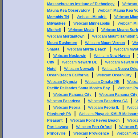
|
Massachusetts Institute of Technology
Webcam
|
Mauna Kea Observatory
Webcam
Mauna Kea Vo
|
|
Memphis TN
Webcam
Metairie
Webcam
Miam
|
|
Milwaukee
Webcam
Minneapolis
Webcam
Mi
|
|
Mitchell
Webcam
Moab
Webcam
Moana Surfr
|
Webcam
Morgantown
Webcam
Mount Hamilton 
|
|
Mount Rushmore
Webcam
Mount Vernon
We
|
|
Shasta
Webcam
Myrtle Beach
Webcam
Myst
|
|
|
Webcam
Neskowin
Webcam
New Haven
|
|
City
Webcam
Newark DE
Webcam
Newark N
|
|
Hotel
Webcam
Norwalk
Webcam
Nueva Orle
|
Ocean Beach California
Webcam
Ocean City
|
|
Webcam
Olympia
Webcam
Omaha NE
Webc
|
Pacific Palisades Santa Monica Bay
Webcam
Pa
|
|
Webcam
Panama City
Webcam
Panama City
|
|
Webcam
Pasadena
Webcam
Pasadena CA
|
|
|
Webcam
Peoria
Webcam
Peoria IL
Webc
|
Pittsburgh PA
Webcam
Playa de KMLB Melbour
|
|
Pleasant
Webcam
Point Reyes Beach
Webc
|
|
Port Lavaca
Webcam
Port Orford
Webcam
P
|
|
Princeville
Webcam
Providence
Webcam
Pr