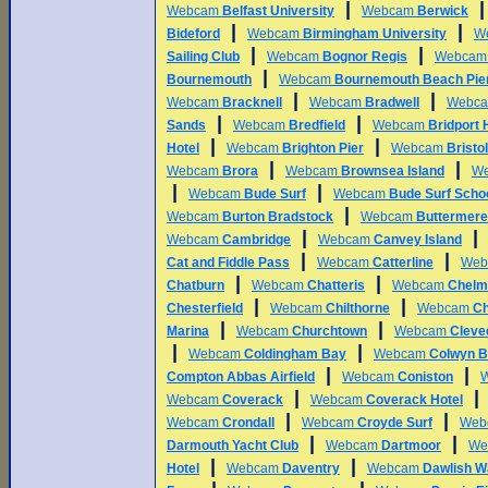
|
Webcam
Belfast University
Webcam
Berwick
|
|
Bideford
Webcam
Birmingham University
W
|
|
Sailing Club
Webcam
Bognor Regis
Webca
|
Bournemouth
Webcam
Bournemouth Beach Pie
|
|
Webcam
Bracknell
Webcam
Bradwell
Webc
|
|
Sands
Webcam
Bredfield
Webcam
Bridport 
|
|
Hotel
Webcam
Brighton Pier
Webcam
Bristol
|
|
Webcam
Brora
Webcam
Brownsea Island
W
|
|
Webcam
Bude Surf
Webcam
Bude Surf Scho
|
Webcam
Burton Bradstock
Webcam
Buttermere
|
Webcam
Cambridge
Webcam
Canvey Island
|
|
Cat and Fiddle Pass
Webcam
Catterline
We
|
|
Chatburn
Webcam
Chatteris
Webcam
Chelm
|
|
Chesterfield
Webcam
Chilthorne
Webcam
Ch
|
|
Marina
Webcam
Churchtown
Webcam
Cleve
|
|
Webcam
Coldingham Bay
Webcam
Colwyn 
|
|
Compton Abbas Airfield
Webcam
Coniston
|
Webcam
Coverack
Webcam
Coverack Hotel
|
|
Webcam
Crondall
Webcam
Croyde Surf
Web
|
|
Darmouth Yacht Club
Webcam
Dartmoor
We
|
|
Hotel
Webcam
Daventry
Webcam
Dawlish W