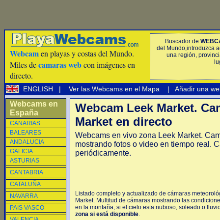
Buscador de
WEBC
del Mundo,introduzca a
Webcam
en playas y costas del Mundo.
una región, provinci
lu
camaras web
Miles de
con imágenes en
directo.
ENGLISH
|
Ver las Webcams en el Mapa
|
Añadir una we
Webcams en
Webcam Leek Market. Ca
España
Market en directo
CANARIAS
BALEARES
Webcams en vivo zona Leek Market. Cam
ANDALUCIA
mostrando fotos o video en tiempo real. 
GALICIA
periódicamente.
ASTURIAS
CANTABRIA
CATALUÑA
Listado completo y actualizado de cámaras meteorológ
NAVARRA
Market. Multitud de cámaras mostrando las condicione
en la montaña, si el cielo esta nuboso, soleado o lluvi
PAIS VASCO
zona si está disponible
.
VALENCIA