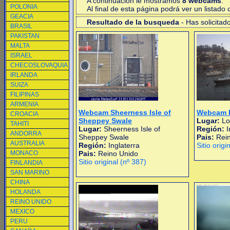
A continuacion le mostramos
8 webcams
.
POLONIA
Al final de esta página podrá ver un listad
GEACIA
Resultado de la busqueda
- Has solicitad
BRASIL
PAKISTAN
MALTA
ISRAEL
CHECOSLOVAQUIA
IRLANDA
SUIZA
FILIPINAS
ARMENIA
Webcam Sheerness Isle of
Webcam 
CROACIA
Sheppey Swale
Lugar:
Lo
TAHITI
Lugar:
Sheerness Isle of
Región:
I
ANDORRA
Sheppey Swale
Pais:
Rein
AUSTRALIA
Región:
Inglaterra
Sitio origi
MONACO
Pais:
Reino Unido
Sitio original (nº 387)
FINLANDIA
SAN MARINO
CHINA
HOLANDA
REINO UNIDO
MEXICO
PERU