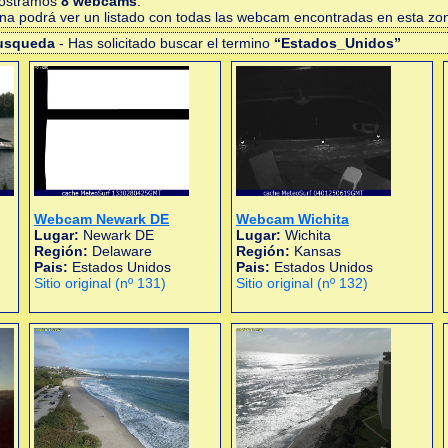
mostramos
8 webcams
.
gina podrá ver un listado con todas las webcam encontradas en esta zo
busqueda
- Has solicitado buscar el termino
“Estados_Unidos”
Webcam Newark DE
Webcam Wichita
Lugar:
Newark DE
Lugar:
Wichita
Región:
Delaware
Región:
Kansas
Pais:
Estados Unidos
Pais:
Estados Unidos
Sitio original (nº 131)
Sitio original (nº 132)