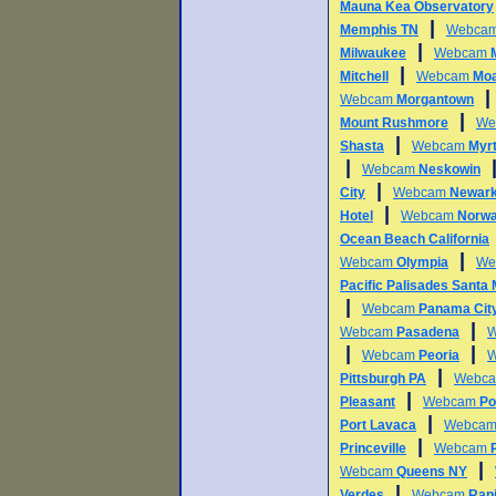
Mauna Kea Observatory
|
Memphis TN
Webca
|
Milwaukee
Webcam
|
Mitchell
Webcam
Mo
Webcam
Morgantown
|
Mount Rushmore
We
|
Shasta
Webcam
Myr
|
Webcam
Neskowin
|
City
Webcam
Newar
|
Hotel
Webcam
Norwa
Ocean Beach California
|
Webcam
Olympia
We
Pacific Palisades Santa
|
Webcam
Panama Cit
|
Webcam
Pasadena
|
|
Webcam
Peoria
|
Pittsburgh PA
Webc
|
Pleasant
Webcam
Po
|
Port Lavaca
Webca
|
Princeville
Webcam
|
Webcam
Queens NY
|
Verdes
Webcam
Rapi