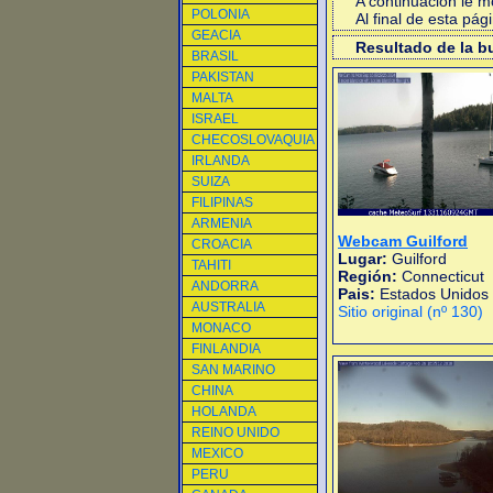
A continuacion le 
POLONIA
Al final de esta pá
GEACIA
Resultado de la 
BRASIL
PAKISTAN
MALTA
ISRAEL
CHECOSLOVAQUIA
IRLANDA
SUIZA
FILIPINAS
ARMENIA
Webcam Guilford
CROACIA
Lugar:
Guilford
TAHITI
Región:
Connecticut
ANDORRA
Pais:
Estados Unidos
AUSTRALIA
Sitio original (nº 130)
MONACO
FINLANDIA
SAN MARINO
CHINA
HOLANDA
REINO UNIDO
MEXICO
PERU