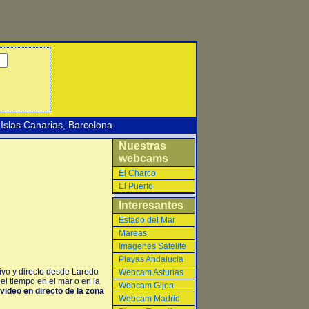
Islas Canarias
,
Barcelona
Nuestras
webcams
El Charco
El Puerto
Interesantes
Estado del Mar
Mareas
Imagenes Satelite
Playas Andalucia
ivo y directo desde Laredo
Webcam Asturias
el tiempo en el mar o en la
Webcam Gijon
video en directo de la zona
Webcam Madrid