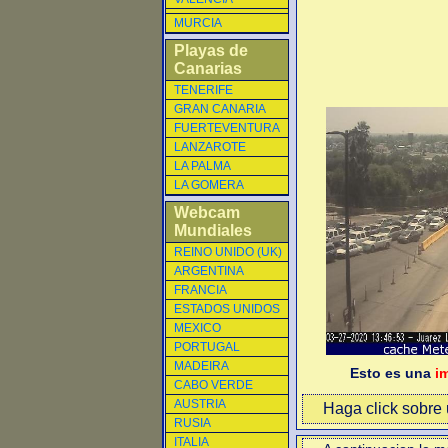
MURCIA
Playas de
Canarias
TENERIFE
GRAN CANARIA
FUERTEVENTURA
LANZAROTE
LA PALMA
LA GOMERA
Webcam
Mundiales
REINO UNIDO (UK)
ARGENTINA
FRANCIA
ESTADOS UNIDOS
MEXICO
PORTUGAL
MADEIRA
Esto es una
i
CABO VERDE
AUSTRIA
Haga click sobre u
RUSIA
ITALIA