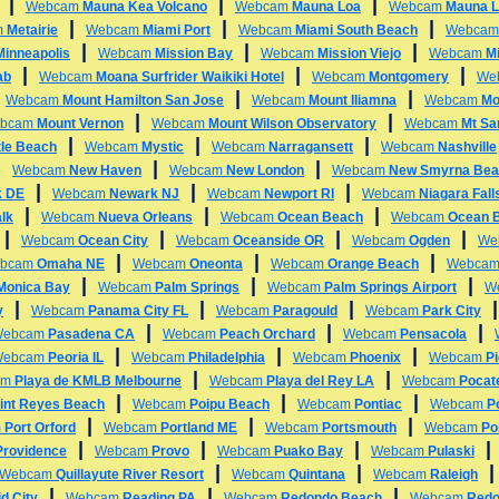
|
|
|
Webcam
Mauna Kea Volcano
Webcam
Mauna Loa
Webcam
Mauna L
|
|
|
m
Metairie
Webcam
Miami Port
Webcam
Miami South Beach
Webca
|
|
|
Minneapolis
Webcam
Mission Bay
Webcam
Mission Viejo
Webcam
Mi
|
|
|
ab
Webcam
Moana Surfrider Waikiki Hotel
Webcam
Montgomery
We
|
|
|
Webcam
Mount Hamilton San Jose
Webcam
Mount Iliamna
Webcam
Mo
|
|
bcam
Mount Vernon
Webcam
Mount Wilson Observatory
Webcam
Mt Sa
|
|
|
tle Beach
Webcam
Mystic
Webcam
Narragansett
Webcam
Nashville
|
|
|
Webcam
New Haven
Webcam
New London
Webcam
New Smyrna Bea
|
|
|
k DE
Webcam
Newark NJ
Webcam
Newport RI
Webcam
Niagara Fall
|
|
|
lk
Webcam
Nueva Orleans
Webcam
Ocean Beach
Webcam
Ocean 
|
|
|
|
Webcam
Ocean City
Webcam
Oceanside OR
Webcam
Ogden
We
|
|
|
bcam
Omaha NE
Webcam
Oneonta
Webcam
Orange Beach
Webca
|
|
|
 Monica Bay
Webcam
Palm Springs
Webcam
Palm Springs Airport
W
|
|
|
y
Webcam
Panama City FL
Webcam
Paragould
Webcam
Park City
|
|
|
Webcam
Pasadena CA
Webcam
Peach Orchard
Webcam
Pensacola
|
|
|
Webcam
Peoria IL
Webcam
Philadelphia
Webcam
Phoenix
Webcam
P
|
|
am
Playa de KMLB Melbourne
Webcam
Playa del Rey LA
Webcam
Pocate
|
|
|
int Reyes Beach
Webcam
Poipu Beach
Webcam
Pontiac
Webcam
P
|
|
|
m
Port Orford
Webcam
Portland ME
Webcam
Portsmouth
Webcam
Po
|
|
|
Providence
Webcam
Provo
Webcam
Puako Bay
Webcam
Pulaski
|
|
Webcam
Quillayute River Resort
Webcam
Quintana
Webcam
Raleigh
|
|
|
d City
Webcam
Reading PA
Webcam
Redondo Beach
Webcam
Redo