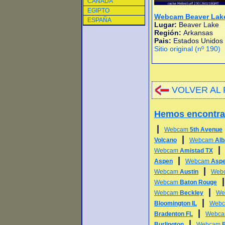
CANADA
EGIPTO
Webcam Beaver Lak
ESPAÑA
Lugar:
Beaver Lake
Región:
Arkansas
Pais:
Estados Unidos
Sitio original (nº 190)
VOLVER AL 
Hemos encontr
|
Webcam
5th Avenue
|
Volcano
Webcam
Alb
Webcam
Amistad TX
|
Aspen
Webcam
Aspe
|
Webcam
Austin
Web
Webcam
Baton Rouge
|
Webcam
Beckley
We
|
Bloomington IL
Web
|
Bradenton FL
Webc
|
Burlington
Webcam
B