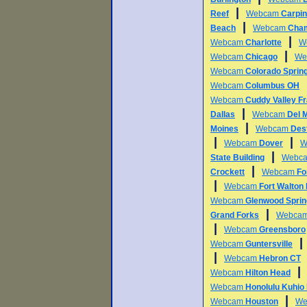
|
Reef
Webcam
Carpin
|
Beach
Webcam
Cha
|
Webcam
Charlotte
W
|
Webcam
Chicago
We
Webcam
Colorado Sprin
Webcam
Columbus OH
Webcam
Cuddy Valley Fr
|
Dallas
Webcam
Del 
|
Moines
Webcam
Des
|
|
Webcam
Dover
W
|
State Building
Webc
|
Crockett
Webcam
Fo
|
Webcam
Fort Walton
Webcam
Glenwood Spri
|
Grand Forks
Webca
|
Webcam
Greensboro
Webcam
Guntersville
|
Webcam
Hebron CT
Webcam
Hilton Head
Webcam
Honolulu Kuhio
|
Webcam
Houston
We