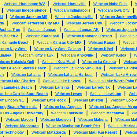
|
|
|
|
Webcam
Huntington WV
Webcam
Huntsville
Webcam
Idaho Falls
|
|
|
Webcam
Independence
Webcam
Indianapolis
Webcam
Iowa City
|
|
|
ki
Webcam
Jackson MS
Webcam
Jacksonville
Webcam
Jacksonvill
|
|
|
ida
Webcam
Jefferson City MO
Webcam
Jersey City
Webcam
Jocko'
|
|
|
Joshua Tree
Webcam
Juneau
Webcam
Juneau AK
Webcam
Jupiter 
|
|
|
alm Beach 2
Webcam
Kaanapali
Webcam
Kaanapali Resort
Webcam
|
|
|
m
Kamaole Beach
Webcam
Kansas City MO
Webcam
Kapaa
Webca
|
|
|
bcam
Key West
Webcam
Key West Galleon
Webcam
Kihei
Webcam
|
|
|
|
Kilauea
Webcam
Kitty Hawk
Webcam
Knoxville
Webcam
Koloa
W
|
|
|
ebcam
Kukuiula Golf
Webcam
Kula Maui
Webcam
La Crosse
Webca
|
|
cam
La Jolla Shores Beach
Webcam
La Ocho San Juan
Webcam
La Pus
|
|
|
ch
Webcam
Lahaina
Webcam
Lahaina Harbour
Webcam
Lake Arrow
|
|
ebcam
Lake Charles
Webcam
Lake Havasu
Webcam
Lake Worth Palm 
|
|
|
am
Laniakea Beach
Webcam
Lansing
Webcam
Laredo TX
Webcam
L
|
|
|
am
Leo Carrillo State Beach
Webcam
Lewes
Webcam
Lewiston
Web
|
|
|
am
Lincoln NE
Webcam
Little Rock
Webcam
Littleton
Webcam
Lolo 
|
|
ong Beach Peninsula
Webcam
Los Angeles
Webcam
Los Angeles Airpo
|
|
|
am
Los Angeles University
Webcam
Louisville
Webcam
Macatawa
We
|
|
|
|
Webcam
Macon
Webcam
Madison
Webcam
Makena
Webcam
Mal
|
|
|
Webcam
Manhattan
Webcam
Manhattan Beach Pier
Webcam
Marina 
|
|
|
 of Technology
Webcam
Matagorda
Webcam
Maui Kai Resort
Webc