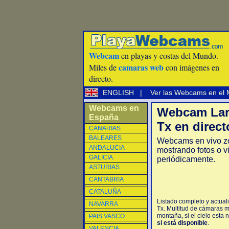
Webcam
en playas y costas del Mundo.
camaras web
Miles de
con imágenes en
directo.
ENGLISH
|
Ver las Webcams en el
Webcams en
Webcam Lar
España
Tx en direct
CANARIAS
BALEARES
Webcams en vivo z
ANDALUCIA
mostrando fotos o v
GALICIA
periódicamente.
ASTURIAS
CANTABRIA
CATALUÑA
Listado completo y actual
NAVARRA
Tx. Multitud de cámaras m
montaña, si el cielo esta 
PAIS VASCO
si está disponible
.
VALENCIA