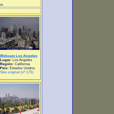
na.
Webcam Los Angeles
Lugar:
Los Angeles
Región:
California
Pais:
Estados Unidos
Sitio original (nº 175)