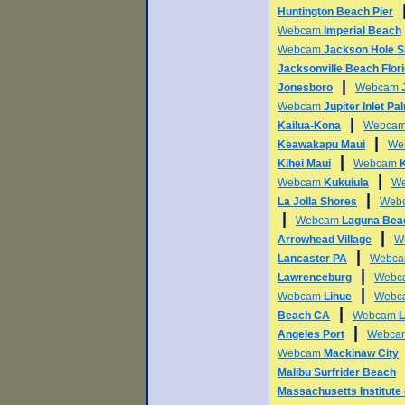
Huntington Beach Pier
Webcam
Imperial Beach
Webcam
Jackson Hole S
Jacksonville Beach Flor
|
Jonesboro
Webcam
Webcam
Jupiter Inlet P
|
Kailua-Kona
Webca
|
Keawakapu Maui
We
|
Kihei Maui
Webcam
|
Webcam
Kukuiula
W
|
La Jolla Shores
Web
|
Webcam
Laguna Bea
|
Arrowhead Village
W
|
Lancaster PA
Webc
|
Lawrenceburg
Webc
|
Webcam
Lihue
Webc
|
Beach CA
Webcam
L
|
Angeles Port
Webc
Webcam
Mackinaw City
Malibu Surfrider Beach
Massachusetts Institute