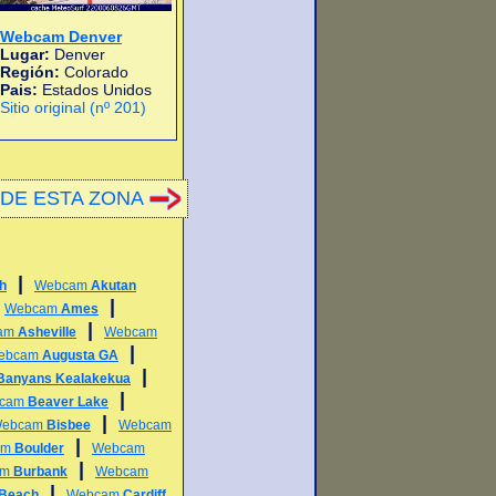
Webcam Denver
Lugar:
Denver
Región:
Colorado
Pais:
Estados Unidos
Sitio original (nº 201)
DE ESTA ZONA
|
h
Webcam
Akutan
|
|
Webcam
Ames
|
am
Asheville
Webcam
|
ebcam
Augusta GA
|
Banyans Kealakekua
|
cam
Beaver Lake
|
ebcam
Bisbee
Webcam
|
am
Boulder
Webcam
|
am
Burbank
Webcam
|
 Beach
Webcam
Cardiff