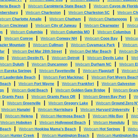
|
|
teria Beach
Webcam
Carpinteria State Beach
Webcam
Cayos de Florid
|
|
|
mbersburg
Webcam
Charleston
Webcam
Charleston SC
Webcam
Ch
|
|
|
ebcam
Charlotte Amalie
Webcam
Chatham
Webcam
Chattanooga
W
|
|
|
bcam
Cincinnati
Webcam
City of Juneau
Webcam
Clearwater
Webc
|
|
|
gs
Webcam
Columbia
Webcam
Columbia MO
Webcam
Columbus
|
|
|
|
Webcam
Conroe
Webcam
Conway NH
Webcam
Coos Bay
Webc
|
|
|
azier Mountain
Webcam
Cullman
Webcam
Cuyamaca Park
Webca
|
|
|
Mar
Webcam
Del Mar 28th Street
Webcam
Del Mar Beach
Webcam
D
|
|
|
|
tin
Webcam
Destin FL
Webcam
Detroit
Webcam
Devils Lake
We
|
|
|
ebcam
Duluth
Webcam
Duncannon
Webcam
Durham NC
Webcam
E
|
|
|
am
Eureka Springs
Webcam
Fayetteville
Webcam
Flagstaff
Webcam
|
|
rt Lauderdale Beach
Webcam
Fort Mackinac
Webcam
Fort Myers Beac
|
|
|
 Beach
Webcam
Fort Wayne
Webcam
Frankfort
Webcam
Galveston
|
|
|
ngs
Webcam
Gold Beach
Webcam
Golden Gate Bridge
Webcam
Gran
|
|
|
m
Grants Pass
Webcam
Grants Pass OR
Webcam
Green Bay Port
W
|
|
|
Webcam
Greenville
Webcam
Gregory Lake
Webcam
Ground Zero 
|
|
|
|
Webcam
Hanalei
Webcam
Harrisburg
Webcam
Harvard University
|
|
|
|
Webcam
Helena
Webcam
Hermosa Beach
Webcam
Hilo Bay
We
|
|
|
|
Webcam
Hoboken
Webcam
Hollywood Beach
Webcam
Honolulu
We
|
|
|
 Beach
Webcam
Hookipa Mama's Beach
Webcam
Hot Springs
Web
|
|
bcam
Hunter Creek
Webcam
Huntington Beach
Webcam
Huntington B