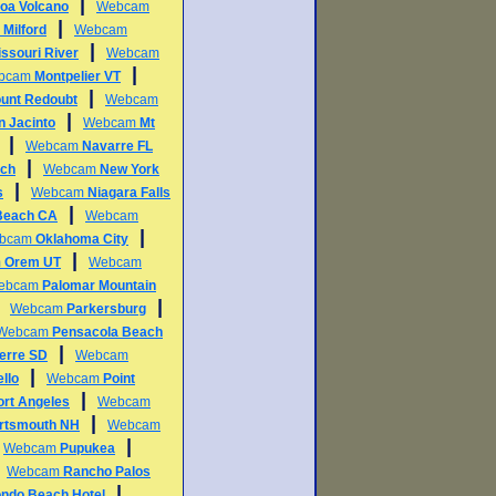
|
oa Volcano
Webcam
|
m
Milford
Webcam
|
ssouri River
Webcam
|
bcam
Montpelier VT
|
unt Redoubt
Webcam
|
n Jacinto
Webcam
Mt
|
Webcam
Navarre FL
|
ch
Webcam
New York
|
s
Webcam
Niagara Falls
|
Beach CA
Webcam
|
bcam
Oklahoma City
|
m
Orem UT
Webcam
ebcam
Palomar Mountain
|
|
Webcam
Parkersburg
Webcam
Pensacola Beach
|
ierre SD
Webcam
|
llo
Webcam
Point
|
ort Angeles
Webcam
|
rtsmouth NH
Webcam
|
|
Webcam
Pupukea
|
Webcam
Rancho Palos
|
ndo Beach Hotel