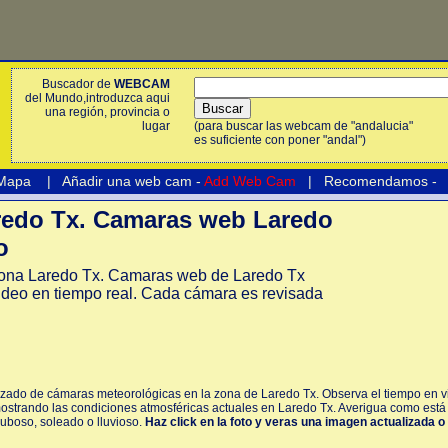
Buscador de
WEBCAM
del Mundo,introduzca aqui
una región, provincia o
lugar
(para buscar las webcam de "andalucia"
es suficiente con poner "andal")
 Mapa
|
Añadir una web cam -
Add Web Cam
|
Recomendamos
-
edo Tx. Camaras web Laredo
o
ona Laredo Tx. Camaras web de Laredo Tx
ideo en tiempo real. Cada cámara es revisada
izado de cámaras meteorológicas en la zona de Laredo Tx. Observa el tiempo en v
ostrando las condiciones atmosféricas actuales en Laredo Tx. Averigua como está 
nuboso, soleado o lluvioso.
Haz click en la foto y veras una imagen actualizada o 