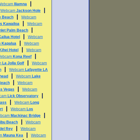
|
Webcam
Iliamna
|
|
Webcam
Jackson Hole
|
e Beach
Webcam
|
s Kawailoa
Webcam
|
Inlet Palm Beach
|
Kailua Hotel
Webcam
|
m
Kapalua
Webcam
|
Kihei Hotel
Webcam
|
ebcam
Kona Reef
|
m
La Jolla Golf
Webcam
|
h
Webcam
Lafayette LA
|
head
Webcam
Lake
|
Beach
Webcam
|
as Vegas
Webcam
|
cam
Lick Observatory
|
Pass
Webcam
Long
|
rt
Webcam
Los
|
bcam
Mackinac Bridge
|
ibu Beach
Webcam
|
del Rey
Webcam
|
am
Mauna Kea
Webcam