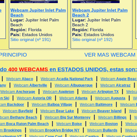
e
Webcam Jupiter Inlet Palm
Webcam Jupiter Inlet Palm
Beach
Beach 2
Lugar:
Jupiter Inlet Palm
Lugar:
Jupiter Inlet Palm
Beach
Beach 2
Región:
Florida
Región:
Florida
Pais:
Estados Unidos
Pais:
Estados Unidos
Sitio original (nº 191)
Sitio original (nº 192)
PRINCIPIO
VER MAS WEBCAM 
ado
400 WEBCAMS
en ESTADOS UNIDOS, estas son:
|
|
|
Webcam
Abaco
Webcam
Acadia National Park
Webcam
Agate Beac
|
|
|
any
Webcam
Albertville
Webcam
Albuquerque
Webcam
Alcatraz
|
|
|
|
Webcam
Anchorage
Webcam
Appleton
Webcam
Arlington TX
Webc
|
|
|
|
n Ski
Webcam
Astoria OR
Webcam
Atlanta
Webcam
Augusta
W
|
|
|
cam
Backdoor
Webcam
Balboa Village
Webcam
Baltimore
Webcam
|
|
|
|
Webcam
Bayfield
Webcam
Bear Lake
Webcam
Beaver Island
Web
|
|
|
bcam
Bethany Beach
Webcam
Big Sur Monterey
Webcam
Billings
W
|
|
|
cam
Boca Raton Palm Beach
Webcam
Boise
Webcam
Boston
Webc
|
|
|
am
Brookings
Webcam
Brooklyn Bridge NY
Webcam
Bullards
Webc
|
|
|
urlington VT
Webcam
Cape Cod
Webcam
Captiva
Webcam
Captiva