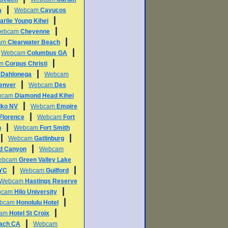
|
a
Webcam
Cayucos
|
arlie Young Kihei
|
ebcam
Cheyenne
|
am
Clearwater Beach
|
|
Webcam
Columbus GA
|
am
Corpus Christi
|
m
Dahlonega
Webcam
|
enver
Webcam
Des
bcam
Diamond Head Kihei
|
lko NV
Webcam
Empire
|
Florence
Webcam
Fort
|
h
Webcam
Fort Smith
|
|
Webcam
Gatlinburg
|
d Canyon
Webcam
ebcam
Green Valley Lake
|
|
NYC
Webcam
Guilford
Webcam
Hastings Reserve
|
bcam
Hilo University
|
bcam
Honolulu Hotel
|
cam
Hotel St Croix
|
each CA
Webcam