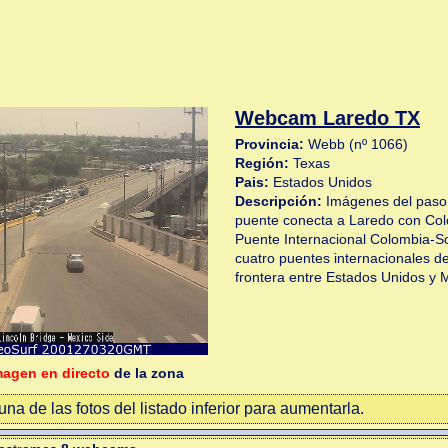
Webcam Laredo TX
Provincia:
Webb (nº 1066)
Región:
Texas
Pais:
Estados Unidos
Descripción:
Imágenes del paso f
puente conecta a Laredo con Col
Puente Internacional Colombia-So
cuatro puentes internacionales de
frontera entre Estados Unidos y 
magen en directo
de la zona
na de las fotos del listado inferior para aumentarla.