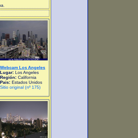
na.
Webcam Los Angeles
Lugar:
Los Angeles
Región:
California
Pais:
Estados Unidos
Sitio original (nº 175)