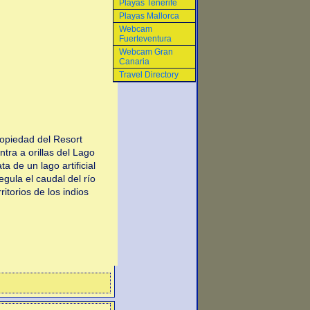
Playas Tenerife
Playas Mallorca
Webcam
Fuerteventura
Webcam Gran
Canaria
Travel Directory
piedad del Resort
ra a orillas del Lago
a de un lago artificial
gula el caudal del río
ritorios de los indios