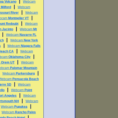
|
oa Volcano
Webcam
|
m
Milford
Webcam
|
ssouri River
Webcam
|
bcam
Montpelier VT
|
unt Redoubt
Webcam
|
n Jacinto
Webcam
Mt
|
Webcam
Navarre FL
|
ch
Webcam
New York
|
s
Webcam
Niagara Falls
|
Beach CA
Webcam
|
bcam
Oklahoma City
|
m
Orem UT
Webcam
ebcam
Palomar Mountain
|
|
Webcam
Parkersburg
Webcam
Pensacola Beach
|
ierre SD
Webcam
|
llo
Webcam
Point
|
ort Angeles
Webcam
|
rtsmouth NH
Webcam
|
|
Webcam
Pupukea
|
Webcam
Rancho Palos
|
ndo Beach Hotel