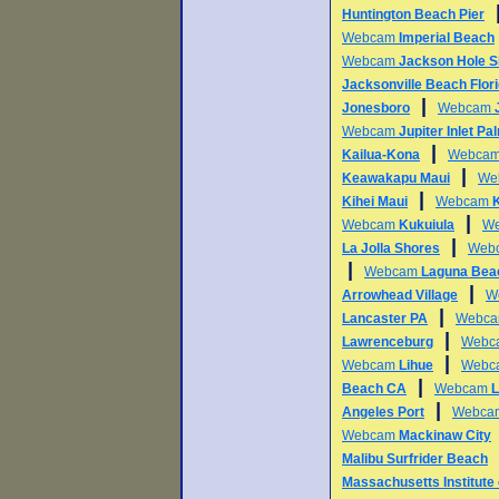
Huntington Beach Pier
Webcam
Imperial Beach
Webcam
Jackson Hole S
Jacksonville Beach Flor
|
Jonesboro
Webcam
Webcam
Jupiter Inlet P
|
Kailua-Kona
Webca
|
Keawakapu Maui
We
|
Kihei Maui
Webcam
|
Webcam
Kukuiula
W
|
La Jolla Shores
Web
|
Webcam
Laguna Bea
|
Arrowhead Village
W
|
Lancaster PA
Webc
|
Lawrenceburg
Webc
|
Webcam
Lihue
Webc
|
Beach CA
Webcam
L
|
Angeles Port
Webc
Webcam
Mackinaw City
Malibu Surfrider Beach
Massachusetts Institute