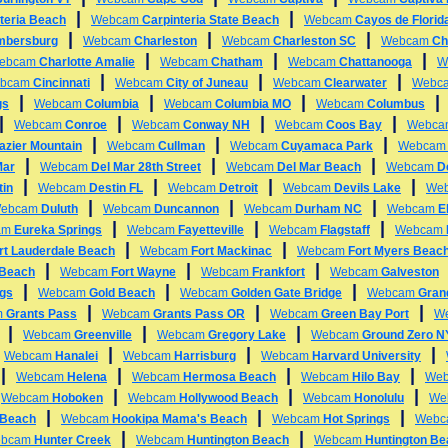
|
|
teria Beach
Webcam
Carpinteria State Beach
Webcam
Cayos de Florid
|
|
|
mbersburg
Webcam
Charleston
Webcam
Charleston SC
Webcam
Ch
|
|
|
ebcam
Charlotte Amalie
Webcam
Chatham
Webcam
Chattanooga
W
|
|
|
bcam
Cincinnati
Webcam
City of Juneau
Webcam
Clearwater
Webc
|
|
|
gs
Webcam
Columbia
Webcam
Columbia MO
Webcam
Columbus
|
|
|
|
Webcam
Conroe
Webcam
Conway NH
Webcam
Coos Bay
Webc
|
|
|
azier Mountain
Webcam
Cullman
Webcam
Cuyamaca Park
Webca
|
|
|
Mar
Webcam
Del Mar 28th Street
Webcam
Del Mar Beach
Webcam
D
|
|
|
|
tin
Webcam
Destin FL
Webcam
Detroit
Webcam
Devils Lake
We
|
|
|
ebcam
Duluth
Webcam
Duncannon
Webcam
Durham NC
Webcam
E
|
|
|
am
Eureka Springs
Webcam
Fayetteville
Webcam
Flagstaff
Webcam
|
|
rt Lauderdale Beach
Webcam
Fort Mackinac
Webcam
Fort Myers Beac
|
|
|
 Beach
Webcam
Fort Wayne
Webcam
Frankfort
Webcam
Galveston
|
|
|
ngs
Webcam
Gold Beach
Webcam
Golden Gate Bridge
Webcam
Gran
|
|
|
m
Grants Pass
Webcam
Grants Pass OR
Webcam
Green Bay Port
W
|
|
|
Webcam
Greenville
Webcam
Gregory Lake
Webcam
Ground Zero 
|
|
|
|
Webcam
Hanalei
Webcam
Harrisburg
Webcam
Harvard University
|
|
|
|
Webcam
Helena
Webcam
Hermosa Beach
Webcam
Hilo Bay
We
|
|
|
|
Webcam
Hoboken
Webcam
Hollywood Beach
Webcam
Honolulu
We
|
|
|
 Beach
Webcam
Hookipa Mama's Beach
Webcam
Hot Springs
Web
|
|
bcam
Hunter Creek
Webcam
Huntington Beach
Webcam
Huntington B