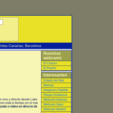
Islas Canarias
,
Barcelona
Nuestras
webcams
El Charco
El Puerto
Interesantes
Estado del Mar
Mareas
Imagenes Satelite
Playas Andalucia
n vivo y directo desde Lake
Webcam Asturias
mo está el tiempo en el mar
Webcam Gijon
izada o video en directo de
Webcam Madrid