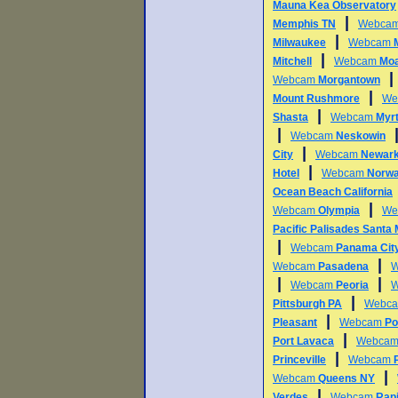
Mauna Kea Observatory
|
Memphis TN
Webca
|
Milwaukee
Webcam
|
Mitchell
Webcam
Mo
Webcam
Morgantown
|
Mount Rushmore
We
|
Shasta
Webcam
Myr
|
Webcam
Neskowin
|
City
Webcam
Newar
|
Hotel
Webcam
Norwa
Ocean Beach California
|
Webcam
Olympia
We
Pacific Palisades Santa
|
Webcam
Panama Cit
|
Webcam
Pasadena
|
|
Webcam
Peoria
|
Pittsburgh PA
Webc
|
Pleasant
Webcam
Po
|
Port Lavaca
Webca
|
Princeville
Webcam
|
Webcam
Queens NY
|
Verdes
Webcam
Rapi