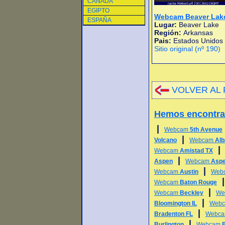
CANADA
EGIPTO
Webcam Beaver Lak
ESPAÑA
Lugar:
Beaver Lake
Región:
Arkansas
Pais:
Estados Unidos
Sitio original (nº 190)
VOLVER AL 
Hemos encontr
|
Webcam
5th Avenue
|
Volcano
Webcam
Alb
Webcam
Amistad TX
|
Aspen
Webcam
Aspe
|
Webcam
Austin
Web
Webcam
Baton Rouge
|
Webcam
Beckley
We
|
Bloomington IL
Web
|
Bradenton FL
Webc
|
Burlington
Webcam
B