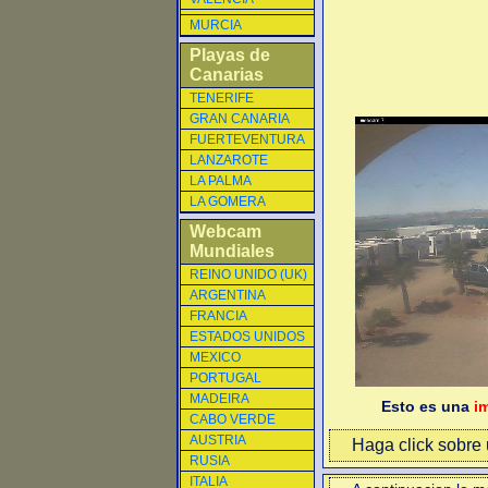
MURCIA
Playas de
Canarias
TENERIFE
GRAN CANARIA
FUERTEVENTURA
LANZAROTE
LA PALMA
LA GOMERA
Webcam
Mundiales
REINO UNIDO (UK)
ARGENTINA
FRANCIA
ESTADOS UNIDOS
MEXICO
PORTUGAL
MADEIRA
Esto es una
i
CABO VERDE
AUSTRIA
Haga click sobre u
RUSIA
ITALIA