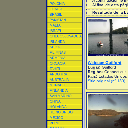
A continuacion le 
POLONIA
Al final de esta pá
GEACIA
Resultado de la 
BRASIL
PAKISTAN
MALTA
ISRAEL
CHECOSLOVAQUIA
IRLANDA
SUIZA
FILIPINAS
ARMENIA
Webcam Guilford
CROACIA
Lugar:
Guilford
TAHITI
Región:
Connecticut
ANDORRA
Pais:
Estados Unidos
AUSTRALIA
Sitio original (nº 130)
MONACO
FINLANDIA
SAN MARINO
CHINA
HOLANDA
REINO UNIDO
MEXICO
PERU