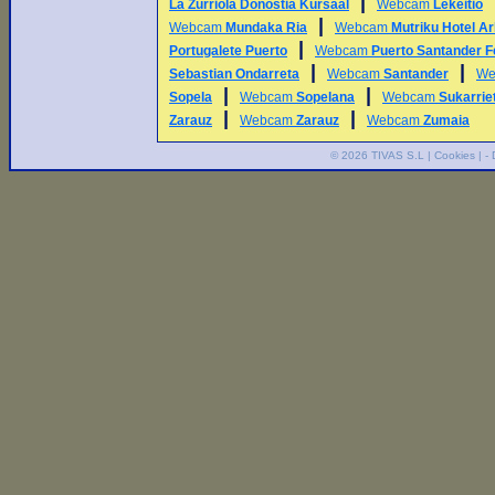
|
La Zurriola Donostia Kursaal
Webcam
Lekeitio
|
Webcam
Mundaka Ria
Webcam
Mutriku Hotel A
|
Portugalete Puerto
Webcam
Puerto Santander F
|
|
Sebastian Ondarreta
Webcam
Santander
We
|
|
Sopela
Webcam
Sopelana
Webcam
Sukarrie
|
|
Zarauz
Webcam
Zarauz
Webcam
Zumaia
© 2026
TIVAS S.L
|
Cookies
| -