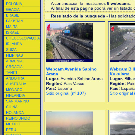
A continuacion le mostramos
8 webcams
.
POLONIA
Al final de esta página podrá ver un listad
GEACIA
BRASIL
Resultado de la busqueda
- Has solicitad
PAKISTAN
MALTA
ISRAEL
CHECOSLOVAQUIA
IRLANDA
SUIZA
FILIPINAS
ARMENIA
CROACIA
Webcam Avenida Sabino
Webcam Bil
TAHITI
Arana
Kukularra
ANDORRA
Lugar:
Avenida Sabino Arana
Lugar:
Bilba
Región:
Pais Vasco
Región:
Pai
AUSTRALIA
Pais:
España
Pais:
Españ
MONACO
Sitio original (nº 107)
Sitio original
FINLANDIA
SAN MARINO
CHINA
HOLANDA
REINO UNIDO
MEXICO
PERU