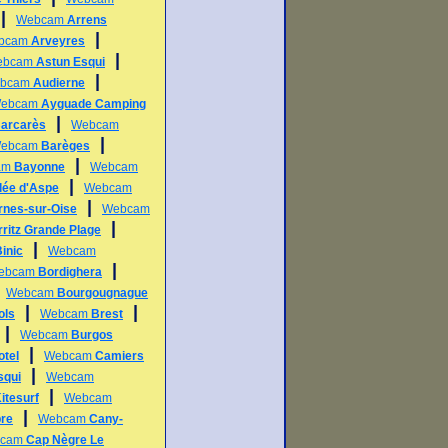
|
Webcam
Arrens
|
bcam
Arveyres
|
ebcam
Astun Esqui
|
bcam
Audierne
ebcam
Ayguade Camping
|
arcarès
Webcam
|
ebcam
Barèges
|
am
Bayonne
Webcam
|
lée d'Aspe
Webcam
|
rnes-sur-Oise
Webcam
|
rritz Grande Plage
|
inic
Webcam
|
ebcam
Bordighera
|
Webcam
Bourgougnague
|
|
ols
Webcam
Brest
|
Webcam
Burgos
|
otel
Webcam
Camiers
|
squi
Webcam
|
itesurf
Webcam
|
re
Webcam
Cany-
bcam
Cap Nègre Le