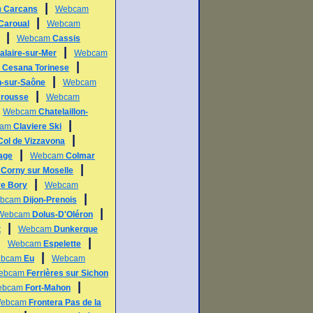
|
m
Carcans
Webcam
|
Caroual
Webcam
|
Webcam
Cassis
|
alaire-sur-Mer
Webcam
|
m
Cesana Torinese
|
n-sur-Saône
Webcam
|
rousse
Webcam
|
Webcam
Chatelaillon-
|
cam
Claviere Ski
|
Col de Vizzavona
|
lage
Webcam
Colmar
|
m
Corny sur Moselle
|
re Bory
Webcam
|
bcam
Dijon-Prenois
|
Webcam
Dolus-D'Oléron
|
t
Webcam
Dunkerque
|
|
Webcam
Espelette
|
bcam
Eu
Webcam
ebcam
Ferrières sur Sichon
|
ebcam
Fort-Mahon
ebcam
Frontera Pas de la