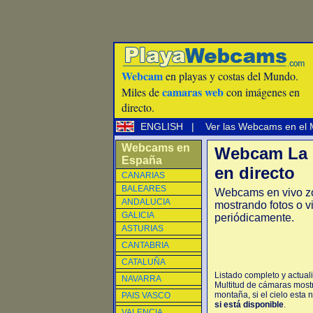
Webcam
en playas y costas del Mundo.
camaras web
Miles de
con imágenes en
directo.
ENGLISH
|
Ver las Webcams en el
Webcams en
Webcam La 
España
en directo
CANARIAS
BALEARES
Webcams en vivo z
ANDALUCIA
mostrando fotos o v
GALICIA
periódicamente.
ASTURIAS
CANTABRIA
CATALUÑA
Listado completo y actual
NAVARRA
Multitud de cámaras mostr
montaña, si el cielo esta 
PAIS VASCO
si está disponible
.
VALENCIA