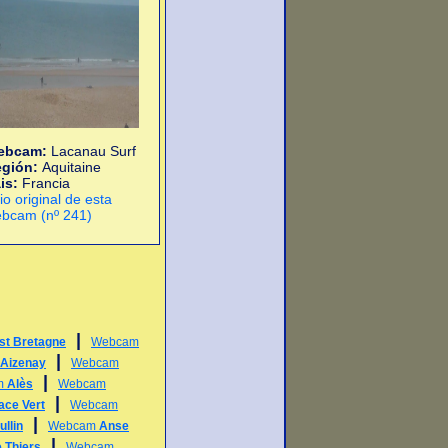
ebcam:
Lacanau Surf
egión:
Aquitaine
is:
Francia
tio original de esta
bcam (nº 241)
|
st Bretagne
Webcam
|
Aizenay
Webcam
|
m
Alès
Webcam
|
ace Vert
Webcam
|
llin
Webcam
Anse
|
 Thiers
Webcam