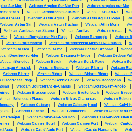
|
|
eles Sur Mer
Webcam
Argeles Sur Mer Port
Webcam
Argeles-sur-Mer
|
|
|
romanches
Webcam
Arromanches-sur-Mer
Webcam
Ars-en-Ré
We
|
|
|
cam
Asnelles
Webcam
Astun Aguila
Webcam
Astun Aguilas Roya
W
|
|
|
Webcam
Astun Ski
Webcam
Astun Truchas
Webcam
Athis Mons
We
|
|
|
|
Webcam
Auribeau-sur-Siagne
Webcam
Aurillac
Webcam
Aydat
W
|
|
|
 Mer
Webcam
Banyuls sur Mer Plage
Webcam
Barcaggio
Webcam
B
|
|
|
Webcam
Barceloneta
Webcam
Bardonecchia Melezet Restaurant
W
|
|
|
|
Webcam
Basilea
Webcam
Bastia
Webcam
Bastille Grenoble
Webc
|
|
bcam
Beaulieu-sur-Mer
Webcam
Beaumont-Hague
Webcam
Bedous Val
|
|
|
Webcam
Bénodet
Webcam
Berck
Webcam
Berck Plage
Webcam
Be
|
|
|
esançon Aeroclub
Webcam
Bessans
Webcam
Biarritz
Webcam
Bia
|
|
|
|
Webcam
Biarriz
Webcam
Bidart
Webcam
Bidarte Bidart
Webcam
B
|
|
|
m
Biscarrosse Plage
Webcam
Bobbio Pellice
Webcam
Bocognano
W
|
|
mosas
Webcam
Bourcefranc-le-Chapus
Webcam
Bourg-Saint-Andéol
|
|
|
uirieu
Webcam
Brassempouy
Webcam
Breitenbach
Webcam
Bress
|
|
Webcam
Brignogan-Plages
Webcam
Brives Charensac
Webcam
Bulson
|
|
|
bestany
Webcam
Cabourg
Webcam
Cabourg Hotel
Webcam
Calvi H
|
|
|
geles
Webcam
Cancale
Webcam
Candanchu
Webcam
Candanchu E
|
|
cam
Canéjan
Webcam
Canet-en-Rousillon
Webcam
Canet-en-Rousillon K
|
|
|
annes
Webcam
Cannes Hotel
Webcam
Cannes Port
Webcam
Cantob
|
|
|
 d'Agde
Webcam
Cap d'Agde Port
Webcam
Cap de Flamanville
We