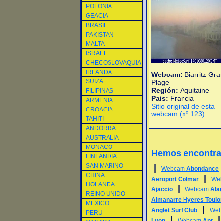
POLONIA
GEACIA
BRASIL
PAKISTAN
MALTA
ISRAEL
CHECOSLOVAQUIA
IRLANDA
Webcam:
Biarritz Gr
SUIZA
Plage
Región:
Aquitaine
FILIPINAS
Pais:
Francia
ARMENIA
Sitio original de esta
CROACIA
webcam (nº 123)
TAHITI
ANDORRA
AUSTRALIA
MONACO
Hemos encontr
FINLANDIA
SAN MARINO
|
Webcam
Abondance
CHINA
|
Aeroport Colmar
We
HOLANDA
|
Ajaccio
Webcam
Ala
REINO UNIDO
Almanarre Hyeres Toulo
MEXICO
|
Anglet Surf Club
We
PERU
|
Lyon
Webcam
Apt