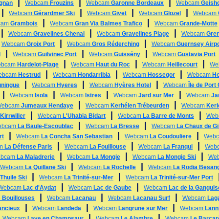
|
|
|
ignan
Webcam
Frouzins
Webcam
Garonne Bordeaux
Webcam
Geish
|
|
|
|
Webcam
Gérardmer Ski
Webcam
Givet
Webcam
Glozel
Webcam
|
|
cam
Grambois
Webcam
Gran Via Balmes Trafico
Webcam
Grande-Motte
|
|
|
Webcam
Gravelines Chenal
Webcam
Gravelines Plage
Webcam
Gre
|
|
|
Webcam
Groix Port
Webcam
Gros Réderching
Webcam
Guernsey Airpo
|
|
|
l
Webcam
Guilvinec Port
Webcam
Guissény
Webcam
Gustavia Port
|
|
|
ebcam
Hardelot-Plage
Webcam
Haut du Roc
Webcam
Heillecourt
We
|
|
|
ebcam
Hestrud
Webcam
Hondarribia
Webcam
Hossegor
Webcam
Ho
|
|
|
ningue
Webcam
Hyeres
Webcam
Hyères Hotel
Webcam
Île de Port
|
|
|
|
Webcam
Isola
Webcam
Istres
Webcam
Jard sur Mer
Webcam
Ja
|
|
Webcam
Jumeaux Hendaye
Webcam
Kerhélen Trébeurden
Webcam
Keri
|
|
|
Kirrwiller
Webcam
L'Uhabia Bidart
Webcam
La Barre de Monts
Web
|
|
ebcam
La Baule-Escoublac
Webcam
La Bresse
Webcam
La Chaux de Gi
|
|
|
rt
Webcam
La Concha San Sebastian
Webcam
La Coudouliere
Web
|
|
|
am
La Défense Paris
Webcam
La Fouillouse
Webcam
La Franqui
Web
|
|
|
bcam
La Maladrerie
Webcam
La Mongie
Webcam
La Mongie Ski
We
|
|
Webcam
La Quillane Ski
Webcam
La Rochelle
Webcam
La Rodia Besan
|
|
Thuile Ski
Webcam
La Trinité-sur-Mer
Webcam
La Trinité-sur-Mer Port
|
|
Webcam
Lac d'Aydat
Webcam
Lac de Gaube
Webcam
Lac de la Ganguis
|
|
|
 Bouillouses
Webcam
Lacanau
Webcam
Lacanau Surf
Webcam
Lag
|
|
|
ancieux
Webcam
Landeda
Webcam
Langrune sur Mer
Webcam
Lann
|
|
|
Webcam
Laye en Champsaur
Webcam
Le Alambre
Webcam
Le Barcar