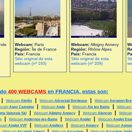
ande
Webcam:
Paris
Webcam:
Albigny Annecy
W
Región:
Île de France
Región:
Rhône Alpes
R
Pais:
Francia
Pais:
Francia
Pa
Sitio original de esta
Sitio original de esta
Si
webcam (nº 193)
webcam (nº 209)
we
ado
400 WEBCAMS
en FRANCIA, estas son:
|
|
|
Webcam
Abriès
Webcam
Aéroclub Bordeaux
Webcam
Aeroport Bre
|
|
|
bcam
Agay Camping
Webcam
Agde
Webcam
Aix les Bains
Webcam
|
|
|
gna Valsesia Ski
Webcam
Albigny Annecy
Webcam
Alençon
Webca
|
|
|
n
Webcam
Andernos-les-Bains
Webcam
Anglet
Webcam
Anglet Esp
|
|
|
bcam
Anglet VVF
Webcam
Angliers
Webcam
Annecy
Webcam
Annoeu
|
|
|
Webcam
Arcabell Juberri
Webcam
Arcachon
Webcam
Arcachon Jetée