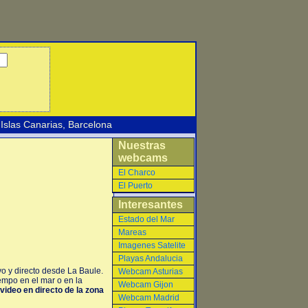
Islas Canarias
,
Barcelona
Nuestras
webcams
El Charco
El Puerto
Interesantes
Estado del Mar
Mareas
Imagenes Satelite
Playas Andalucia
o y directo desde La Baule.
Webcam Asturias
empo en el mar o en la
Webcam Gijon
video en directo de la zona
Webcam Madrid