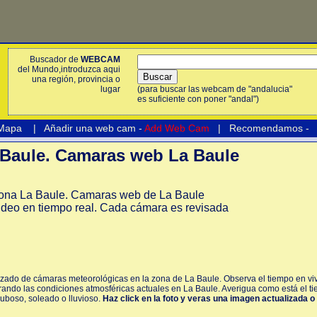
Buscador de
WEBCAM
del Mundo,introduzca aqui
una región, provincia o
lugar
(para buscar las webcam de "andalucia"
es suficiente con poner "andal")
 Mapa
|
Añadir una web cam -
Add Web Cam
|
Recomendamos
-
Baule. Camaras web La Baule
ona La Baule. Camaras web de La Baule
ideo en tiempo real. Cada cámara es revisada
izado de cámaras meteorológicas en la zona de La Baule. Observa el tiempo en viv
ando las condiciones atmosféricas actuales en La Baule. Averigua como está el ti
nuboso, soleado o lluvioso.
Haz click en la foto y veras una imagen actualizada o 