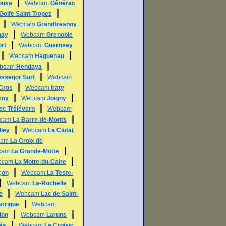
|
ouse
Webcam
Générac
|
Golfe Saint-Tropez
|
Webcam
Grandfresnoy
|
nay
Webcam
Grenoble
|
rt
Webcam
Guernsey
|
|
Webcam
Haguenau
|
bcam
Hendaya
|
ssegor Surf
Webcam
|
 Cros
Webcam
Iraty
|
|
rny
Webcam
Joigny
|
ec Trélévern
Webcam
|
cam
La Barre-de-Monts
|
lley
Webcam
La Ciotat
cam
La Croix de
|
cam
La Grande-Motte
|
bcam
La Motte-du-Caire
|
çon
Webcam
La Teste-
|
|
Webcam
La-Rochelle
|
e
Webcam
Lac de Saint-
|
arrigue
Webcam
|
|
ion
Webcam
Laruns
|
ès
Webcam
Le Croisic