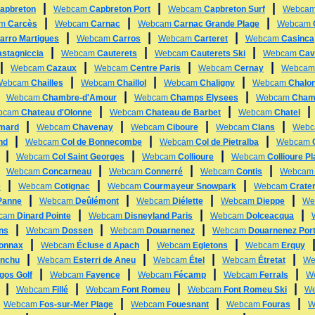
|
|
|
apbreton
Webcam
Capbreton Port
Webcam
Capbreton Surf
Webca
|
|
|
am
Carcès
Webcam
Carnac
Webcam
Carnac Grande Plage
Webcam
|
|
|
arro Martigues
Webcam
Carros
Webcam
Carteret
Webcam
Casinca
|
|
|
stagniccia
Webcam
Cauterets
Webcam
Cauterets Ski
Webcam
Cav
|
|
|
|
Webcam
Cazaux
Webcam
Centre Paris
Webcam
Cernay
Webca
|
|
|
Webcam
Chailles
Webcam
Chaillol
Webcam
Chaligny
Webcam
Chalo
|
|
|
Webcam
Chambre-d'Amour
Webcam
Champs Elysees
Webcam
Cham
|
|
bcam
Chateau d'Olonne
Webcam
Chateau de Barbet
Webcam
Chatel
|
|
|
|
mard
Webcam
Chavenay
Webcam
Ciboure
Webcam
Clans
Web
|
|
|
nd
Webcam
Col de Bonnecombe
Webcam
Col de Pietralba
Webcam
|
|
|
Webcam
Col Saint Georges
Webcam
Collioure
Webcam
Collioure P
|
|
|
|
Webcam
Concarneau
Webcam
Connerré
Webcam
Contis
Webca
|
|
|
e
Webcam
Cotignac
Webcam
Courmayeur Snowpark
Webcam
Crate
|
|
|
|
Panne
Webcam
Deûlémont
Webcam
Diélette
Webcam
Dieppe
We
|
|
|
cam
Dinard Pointe
Webcam
Disneyland Paris
Webcam
Dolceacqua
|
|
|
ins
Webcam
Dossen
Webcam
Douarnenez
Webcam
Douarnenez Por
|
|
|
yonnax
Webcam
Écluse d Apach
Webcam
Egletons
Webcam
Erquy
|
|
|
|
anchu
Webcam
Esterri de Aneu
Webcam
Étel
Webcam
Étretat
We
|
|
|
|
gos Golf
Webcam
Fayence
Webcam
Fécamp
Webcam
Ferrals
W
|
|
|
|
Webcam
Fillé
Webcam
Font Romeu
Webcam
Font Romeu Ski
W
|
|
|
|
Webcam
Fos-sur-Mer Plage
Webcam
Fouesnant
Webcam
Fouras
W