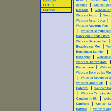
CANADA
|
Argeles
Webcam
Arg
EGIPTO
|
ESPAÑA
Marsous
Webcam
Ar
|
Webcam
Arzon
Web
|
Webcam
Astun Jaca
Webcam
Audierne Port
|
Webcam
Banyuls sur
Barcelona Ronda Litoral
Webcam
Barèges Ski
|
Beaulieu sur Mer
We
|
Beg Léguer Lannion
|
Besançon
Webcam
B
Webcam
Biarritz Hotel
|
Biscarrosse
Webca
Webcam
Bormes les Mi
|
Webcam
Bouvesse Q
|
Webcam
Brest Port
|
Catedral
Webcam
Ca
|
Webcam
Camping Ar
|
Candanchu Ski
Web
|
Canfranc
Webcam
C
|
Barville
Webcam
Cap