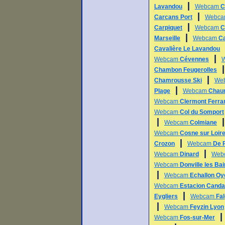
|
Lavandou
Webcam
C
|
Carcans Port
Webc
|
Carpiquet
Webcam
C
|
Marseille
Webcam
Ca
Cavalière Le Lavandou
|
Webcam
Cévennes
Chambon Feugerolles
|
Chamrousse Ski
We
|
Plage
Webcam
Chau
Webcam
Clermont Ferra
Webcam
Col du Somport
|
Webcam
Colmiane
Webcam
Cosne sur Loir
|
Crozon
Webcam
De 
|
Webcam
Dinard
Web
Webcam
Donville les Ba
|
Webcam
Echallon O
Webcam
Estacion Cand
|
Eygliers
Webcam
Fal
|
Webcam
Feyzin Lyon
Webcam
Fos-sur-Mer