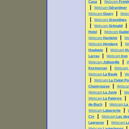
|
Casa
Webcam
Front
|
Webcam
Gérardmer
|
Webcam
Goury
Web
|
Webcam
Gravelines
|
Webcam
Grimaldi
|
Hotel
Webcam
Guide
|
Webcam
Hardelot
W
|
Webcam
Hendaye
W
|
Houlgate
Webcam
Hu
|
Larrau
Webcam
Irun
|
Webcam
Jullouville
|
Kermorvan
Webcam
|
Webcam
La Baule
W
|
Webcam
La Ciotat Po
|
Chamrousse
Webc
|
Webcam
La Javie
We
|
Webcam
La Palmyre
|
de-Buch
Webcam
La 
|
Webcam
Labaroche
|
Cyr
Webcam
Lac des
|
Lagrasse
Webcam
L
Webcam
Lauterbourg