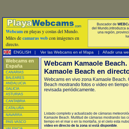
Buscador de
WEBC
del Mundo,introduzca a
Webcam
en playas y costas del Mundo.
una región, provinci
lu
camaras web
Miles de
con imágenes en
directo.
ENGLISH
|
Ver las Webcams en el Mapa
|
Añadir una we
Webcams en
Webcam Kamaole Beach.
España
Kamaole Beach en direct
CANARIAS
BALEARES
Webcams en vivo zona Kamaole Beach.
ANDALUCIA
Beach mostrando fotos o video en tiempo
GALICIA
revisada periódicamente.
ASTURIAS
CANTABRIA
CATALUÑA
Listado completo y actualizado de cámaras meteoroló
NAVARRA
Kamaole Beach. Multitud de cámaras mostrando las c
tiempo en el mar o en la montaña, si el cielo esta nub
PAIS VASCO
video en directo de la zona si está disponible
.
VALENCIA