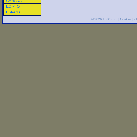
CANADA
EGIPTO
ESPAÑA
© 2026
TIVAS S.L
|
Cookies
| -