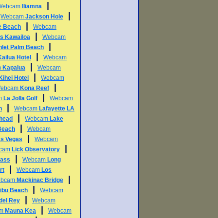
|
Webcam
Iliamna
|
|
Webcam
Jackson Hole
|
e Beach
Webcam
|
s Kawailoa
Webcam
|
Inlet Palm Beach
|
Kailua Hotel
Webcam
|
m
Kapalua
Webcam
|
Kihei Hotel
Webcam
|
ebcam
Kona Reef
|
m
La Jolla Golf
Webcam
|
h
Webcam
Lafayette LA
|
head
Webcam
Lake
|
Beach
Webcam
|
as Vegas
Webcam
|
cam
Lick Observatory
|
Pass
Webcam
Long
|
rt
Webcam
Los
|
bcam
Mackinac Bridge
|
ibu Beach
Webcam
|
del Rey
Webcam
|
am
Mauna Kea
Webcam