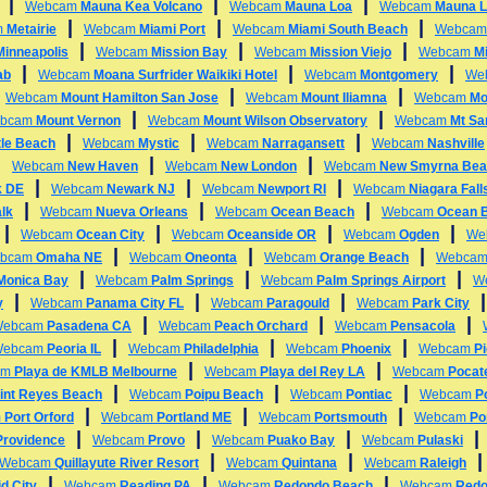
|
|
|
Webcam
Mauna Kea Volcano
Webcam
Mauna Loa
Webcam
Mauna L
|
|
|
m
Metairie
Webcam
Miami Port
Webcam
Miami South Beach
Webca
|
|
|
Minneapolis
Webcam
Mission Bay
Webcam
Mission Viejo
Webcam
Mi
|
|
|
ab
Webcam
Moana Surfrider Waikiki Hotel
Webcam
Montgomery
We
|
|
|
Webcam
Mount Hamilton San Jose
Webcam
Mount Iliamna
Webcam
Mo
|
|
bcam
Mount Vernon
Webcam
Mount Wilson Observatory
Webcam
Mt Sa
|
|
|
tle Beach
Webcam
Mystic
Webcam
Narragansett
Webcam
Nashville
|
|
|
Webcam
New Haven
Webcam
New London
Webcam
New Smyrna Bea
|
|
|
k DE
Webcam
Newark NJ
Webcam
Newport RI
Webcam
Niagara Fall
|
|
|
lk
Webcam
Nueva Orleans
Webcam
Ocean Beach
Webcam
Ocean 
|
|
|
|
Webcam
Ocean City
Webcam
Oceanside OR
Webcam
Ogden
We
|
|
|
bcam
Omaha NE
Webcam
Oneonta
Webcam
Orange Beach
Webca
|
|
|
 Monica Bay
Webcam
Palm Springs
Webcam
Palm Springs Airport
W
|
|
|
y
Webcam
Panama City FL
Webcam
Paragould
Webcam
Park City
|
|
|
Webcam
Pasadena CA
Webcam
Peach Orchard
Webcam
Pensacola
|
|
|
Webcam
Peoria IL
Webcam
Philadelphia
Webcam
Phoenix
Webcam
P
|
|
am
Playa de KMLB Melbourne
Webcam
Playa del Rey LA
Webcam
Pocate
|
|
|
int Reyes Beach
Webcam
Poipu Beach
Webcam
Pontiac
Webcam
P
|
|
|
m
Port Orford
Webcam
Portland ME
Webcam
Portsmouth
Webcam
Po
|
|
|
Providence
Webcam
Provo
Webcam
Puako Bay
Webcam
Pulaski
|
|
Webcam
Quillayute River Resort
Webcam
Quintana
Webcam
Raleigh
|
|
|
d City
Webcam
Reading PA
Webcam
Redondo Beach
Webcam
Redo