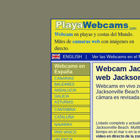
Webcam
en playas y costas del Mundo.
camaras web
Miles de
con imágenes en
directo.
ENGLISH
|
Ver las Webcams en el
Webcams en
Webcam Jac
España
web Jackson
CANARIAS
BALEARES
Webcams en vivo z
ANDALUCIA
Jacksonville Beach 
GALICIA
cámara es revisada
ASTURIAS
CANTABRIA
CATALUÑA
Listado completo y actual
NAVARRA
Jacksonville Beach. Multi
tiempo en el mar o en la m
PAIS VASCO
video en directo de la zo
VALENCIA