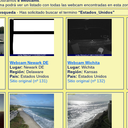
mostramos
8 webcams
.
gina podrá ver un listado con todas las webcam encontradas en esta zo
busqueda
- Has solicitado buscar el termino
“Estados_Unidos”
Webcam Newark DE
Webcam Wichita
Lugar:
Newark DE
Lugar:
Wichita
Región:
Delaware
Región:
Kansas
Pais:
Estados Unidos
Pais:
Estados Unidos
Sitio original (nº 131)
Sitio original (nº 132)