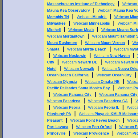
|
Massachusetts Institute of Technology
Webcam
|
Mauna Kea Observatory
Webcam
Mauna Kea Vo
|
|
Memphis TN
Webcam
Metairie
Webcam
Miam
|
|
Milwaukee
Webcam
Minneapolis
Webcam
Mi
|
|
Mitchell
Webcam
Moab
Webcam
Moana Surfr
|
Webcam
Morgantown
Webcam
Mount Hamilton 
|
|
Mount Rushmore
Webcam
Mount Vernon
We
|
|
Shasta
Webcam
Myrtle Beach
Webcam
Myst
|
|
|
Webcam
Neskowin
Webcam
New Haven
|
|
City
Webcam
Newark DE
Webcam
Newark N
|
|
Hotel
Webcam
Norwalk
Webcam
Nueva Orle
|
Ocean Beach California
Webcam
Ocean City
|
|
Webcam
Olympia
Webcam
Omaha NE
Webc
|
Pacific Palisades Santa Monica Bay
Webcam
Pa
|
|
Webcam
Panama City
Webcam
Panama City
|
|
Webcam
Pasadena
Webcam
Pasadena CA
|
|
|
Webcam
Peoria
Webcam
Peoria IL
Webc
|
Pittsburgh PA
Webcam
Playa de KMLB Melbour
|
|
Pleasant
Webcam
Point Reyes Beach
Webc
|
|
Port Lavaca
Webcam
Port Orford
Webcam
P
|
|
Princeville
Webcam
Providence
Webcam
Pr