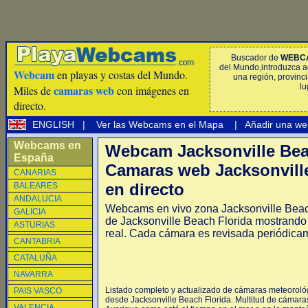
Buscador de
WEBC
del Mundo,introduzca a
Webcam
en playas y costas del Mundo.
una región, provinci
lu
camaras web
Miles de
con imágenes en
directo.
ENGLISH
|
Ver las Webcams en el Mapa
|
Añadir una we
Webcams en
Webcam Jacksonville Bea
España
Camaras web Jacksonvill
CANARIAS
en directo
BALEARES
ANDALUCIA
Webcams en vivo zona Jacksonville Bea
GALICIA
de Jacksonville Beach Florida mostrando 
ASTURIAS
real. Cada cámara es revisada periódica
CANTABRIA
CATALUÑA
NAVARRA
Listado completo y actualizado de cámaras meteorológi
PAIS VASCO
desde Jacksonville Beach Florida. Multitud de cámara
VALENCIA