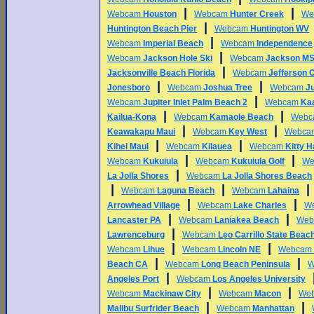
|
|
Webcam
Houston
Webcam
Hunter Creek
We
|
Huntington Beach Pier
Webcam
Huntington WV
|
Webcam
Imperial Beach
Webcam
Independence
|
Webcam
Jackson Hole Ski
Webcam
Jackson M
|
Jacksonville Beach Florida
Webcam
Jefferson 
|
|
Jonesboro
Webcam
Joshua Tree
Webcam
J
|
Webcam
Jupiter Inlet Palm Beach 2
Webcam
Kaa
|
|
Kailua-Kona
Webcam
Kamaole Beach
Web
|
|
Keawakapu Maui
Webcam
Key West
Webc
|
|
Kihei Maui
Webcam
Kilauea
Webcam
Kitty 
|
|
Webcam
Kukuiula
Webcam
Kukuiula Golf
We
|
La Jolla Shores
Webcam
La Jolla Shores Beach
|
|
Webcam
Laguna Beach
Webcam
Lahaina
|
|
Arrowhead Village
Webcam
Lake Charles
W
|
|
Lancaster PA
Webcam
Laniakea Beach
We
|
Lawrenceburg
Webcam
Leo Carrillo State Beac
|
|
Webcam
Lihue
Webcam
Lincoln NE
Webcam
|
|
Beach CA
Webcam
Long Beach Peninsula
W
|
Angeles Port
Webcam
Los Angeles University
|
|
Webcam
Mackinaw City
Webcam
Macon
We
|
|
Malibu Surfrider Beach
Webcam
Manhattan