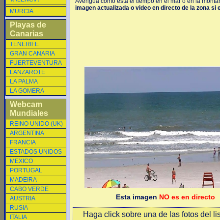
Averigua como está el tiempo en el mar o en la montaña
imagen actualizada o video en directo de la zona si 
MURCIA
Playas de
Canarias
TENERIFE
GRAN CANARIA
FUERTEVENTURA
LANZAROTE
LA PALMA
LA GOMERA
Webcam
Mundiales
REINO UNIDO (UK)
ARGENTINA
FRANCIA
ESTADOS UNIDOS
MEXICO
PORTUGAL
MADEIRA
CABO VERDE
Esta imagen
NO es en directo
AUSTRIA
RUSIA
Haga click sobre una de las fotos del li
ITALIA