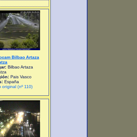
cam Bilbao Artaza
atza
ar:
Bilbao Artaza
atza
gión:
Pais Vasco
s:
España
o original (nº 110)