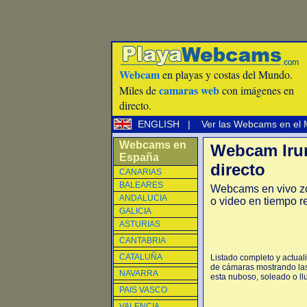
Webcam
en playas y costas del Mundo.
camaras web
Miles de
con imágenes en
directo.
ENGLISH
|
Ver las Webcams en el
Webcams en
Webcam Irun
España
directo
CANARIAS
BALEARES
Webcams en vivo zo
ANDALUCIA
o video en tiempo r
GALICIA
ASTURIAS
CANTABRIA
CATALUÑA
Listado completo y actual
de cámaras mostrando las 
NAVARRA
esta nuboso, soleado o ll
PAIS VASCO
VALENCIA