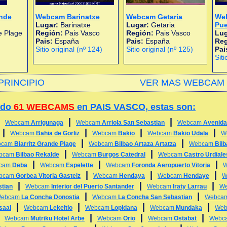
ande
Webcam Barinatxe
Webcam Getaria
Web
Lugar:
Barinatxe
Lugar:
Getaria
Pue
e Plage
Región:
Pais Vasco
Región:
Pais Vasco
Lug
Pais:
España
Pais:
España
Re
Sitio original (nº 124)
Sitio original (nº 125)
Pai
Siti
PRINCIPIO
VER MAS WEBCAM 
ado
61 WEBCAMS
en PAIS VASCO, estas son:
|
|
|
Webcam
Arrigunaga
Webcam
Arriola San Sebastian
Webcam
Avenida
|
|
|
|
Webcam
Bahia de Gorliz
Webcam
Bakio
Webcam
Bakio Udala
W
|
|
bcam
Biarritz Grande Plage
Webcam
Bilbao Artaza Artatza
Webcam
Bil
|
|
bcam
Bilbao Rekalde
Webcam
Burgos Catedral
Webcam
Castro Urdiale
|
|
|
cam
Deba
Webcam
Espelette
Webcam
Foronda Aeropuerto Vitoria
|
|
|
bcam
Gorbea Vitoria Gasteiz
Webcam
Hendaya
Webcam
Hendaye
W
|
|
|
stian
Webcam
Interior del Puerto Santander
Webcam
Iraty Larrau
W
|
|
ebcam
La Concha Donostia
Webcam
La Concha San Sebastian
Webca
|
|
|
|
saal
Webcam
Lekeitio
Webcam
Lopidana
Webcam
Mundaka
We
|
|
|
|
Webcam
Mutriku Hotel Arbe
Webcam
Orio
Webcam
Ostabat
Webc