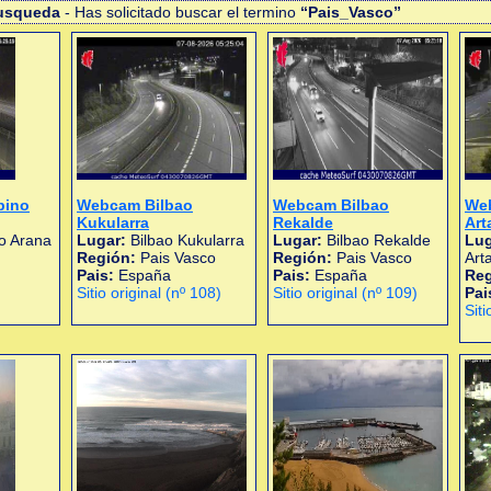
busqueda
- Has solicitado buscar el termino
“Pais_Vasco”
bino
Webcam Bilbao
Webcam Bilbao
Web
Kukularra
Rekalde
Art
o Arana
Lugar:
Bilbao Kukularra
Lugar:
Bilbao Rekalde
Lug
Región:
Pais Vasco
Región:
Pais Vasco
Art
Pais:
España
Pais:
España
Re
Sitio original (nº 108)
Sitio original (nº 109)
Pai
Siti