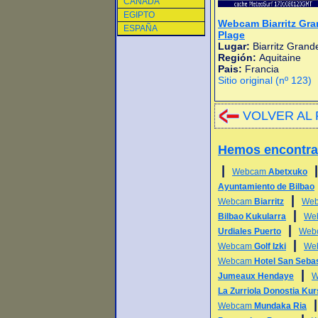
CANADA
EGIPTO
Webcam Biarritz Gr
ESPAÑA
Plage
Lugar:
Biarritz Grand
Región:
Aquitaine
Pais:
Francia
Sitio original (nº 123)
VOLVER AL 
Hemos encontr
|
Webcam
Abetxuko
Ayuntamiento de Bilbao
|
Webcam
Biarritz
We
|
Bilbao Kukularra
We
|
Urdiales Puerto
Web
|
Webcam
Golf Izki
We
Webcam
Hotel San Seba
|
Jumeaux Hendaye
W
La Zurriola Donostia Kur
Webcam
Mundaka Ria