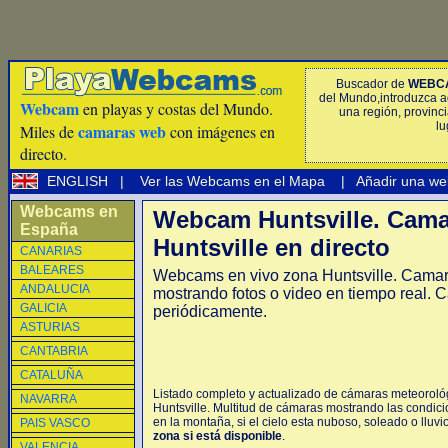
Buscador de
WEBC
del Mundo,introduzca a
Webcam
en playas y costas del Mundo.
una región, provinci
lu
camaras web
Miles de
con imágenes en
directo.
ENGLISH
|
Ver las Webcams en el Mapa
|
Añadir una we
Webcams en
Webcam Huntsville. Cam
España
Huntsville en directo
CANARIAS
BALEARES
Webcams en vivo zona Huntsville. Camar
ANDALUCIA
mostrando fotos o video en tiempo real. 
GALICIA
periódicamente.
ASTURIAS
CANTABRIA
CATALUÑA
Listado completo y actualizado de cámaras meteorológi
NAVARRA
Huntsville. Multitud de cámaras mostrando las condici
en la montaña, si el cielo esta nuboso, soleado o lluvi
PAIS VASCO
zona si está disponible
.
VALENCIA