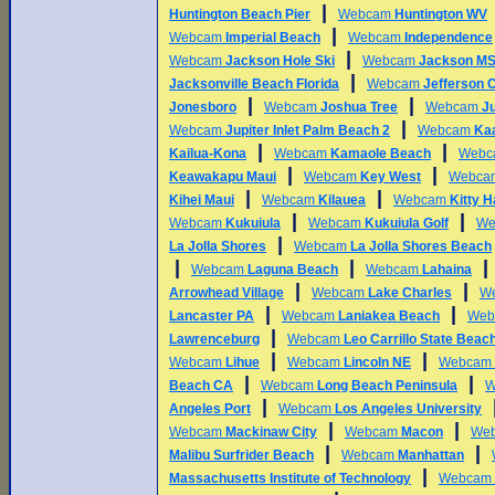
|
Huntington Beach Pier
Webcam
Huntington WV
|
Webcam
Imperial Beach
Webcam
Independence
|
Webcam
Jackson Hole Ski
Webcam
Jackson M
|
Jacksonville Beach Florida
Webcam
Jefferson 
|
|
Jonesboro
Webcam
Joshua Tree
Webcam
J
|
Webcam
Jupiter Inlet Palm Beach 2
Webcam
Kaa
|
|
Kailua-Kona
Webcam
Kamaole Beach
Web
|
|
Keawakapu Maui
Webcam
Key West
Webc
|
|
Kihei Maui
Webcam
Kilauea
Webcam
Kitty 
|
|
Webcam
Kukuiula
Webcam
Kukuiula Golf
We
|
La Jolla Shores
Webcam
La Jolla Shores Beach
|
|
Webcam
Laguna Beach
Webcam
Lahaina
|
|
Arrowhead Village
Webcam
Lake Charles
W
|
|
Lancaster PA
Webcam
Laniakea Beach
We
|
Lawrenceburg
Webcam
Leo Carrillo State Beac
|
|
Webcam
Lihue
Webcam
Lincoln NE
Webcam
|
|
Beach CA
Webcam
Long Beach Peninsula
W
|
Angeles Port
Webcam
Los Angeles University
|
|
Webcam
Mackinaw City
Webcam
Macon
We
|
|
Malibu Surfrider Beach
Webcam
Manhattan
|
Massachusetts Institute of Technology
Webcam