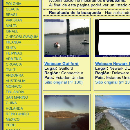
A continuacion le mostramos
8 webcams
.
POLONIA
Al final de esta página podrá ver un listad
GEACIA
Resultado de la busqueda
- Has solicitad
BRASIL
PAKISTAN
MALTA
ISRAEL
CHECOSLOVAQUIA
IRLANDA
SUIZA
FILIPINAS
ARMENIA
Webcam Guilford
Webcam Newark 
CROACIA
Lugar:
Guilford
Lugar:
Newark DE
TAHITI
Región:
Connecticut
Región:
Delaware
ANDORRA
Pais:
Estados Unidos
Pais:
Estados Uni
AUSTRALIA
Sitio original (nº 130)
Sitio original (nº 1
MONACO
FINLANDIA
SAN MARINO
CHINA
HOLANDA
REINO UNIDO
MEXICO
PERU