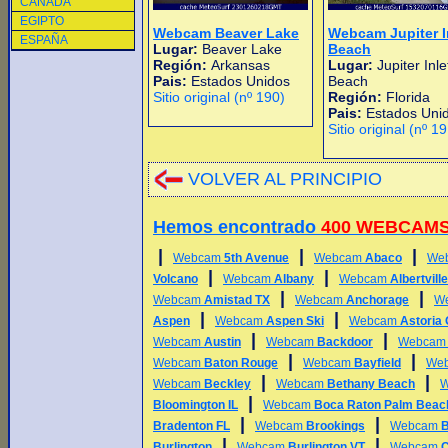
CANADA
EGIPTO
Webcam Beaver Lake
Webcam Jupiter I
ESPAÑA
Lugar:
Beaver Lake
Beach
Región:
Arkansas
Lugar:
Jupiter Inl
Pais:
Estados Unidos
Beach
Sitio original (nº 190)
Región:
Florida
Pais:
Estados Uni
Sitio original (nº 1
VOLVER AL PRINCIPIO
Hemos encontrado
400 WEBCAM
|
|
|
Webcam
5th Avenue
Webcam
Abaco
We
|
|
Volcano
Webcam
Albany
Webcam
Albertville
|
|
Webcam
Amistad TX
Webcam
Anchorage
W
|
|
Aspen
Webcam
Aspen Ski
Webcam
Astoria
|
|
Webcam
Austin
Webcam
Backdoor
Webca
|
|
Webcam
Baton Rouge
Webcam
Bayfield
We
|
|
Webcam
Beckley
Webcam
Bethany Beach
|
Bloomington IL
Webcam
Boca Raton Palm Beac
|
|
Bradenton FL
Webcam
Brookings
Webcam
B
|
|
Burlington
Webcam
Burlington VT
Webcam
C