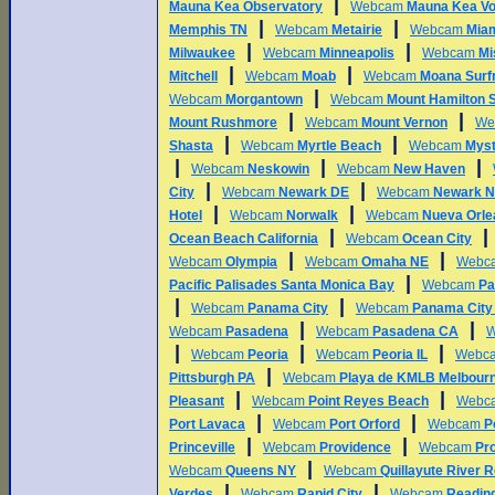
|
Mauna Kea Observatory
Webcam
Mauna Kea Vo
|
|
Memphis TN
Webcam
Metairie
Webcam
Miam
|
|
Milwaukee
Webcam
Minneapolis
Webcam
Mi
|
|
Mitchell
Webcam
Moab
Webcam
Moana Surfr
|
Webcam
Morgantown
Webcam
Mount Hamilton 
|
|
Mount Rushmore
Webcam
Mount Vernon
We
|
|
Shasta
Webcam
Myrtle Beach
Webcam
Myst
|
|
|
Webcam
Neskowin
Webcam
New Haven
|
|
City
Webcam
Newark DE
Webcam
Newark N
|
|
Hotel
Webcam
Norwalk
Webcam
Nueva Orle
|
Ocean Beach California
Webcam
Ocean City
|
|
Webcam
Olympia
Webcam
Omaha NE
Webc
|
Pacific Palisades Santa Monica Bay
Webcam
Pa
|
|
Webcam
Panama City
Webcam
Panama City
|
|
Webcam
Pasadena
Webcam
Pasadena CA
|
|
|
Webcam
Peoria
Webcam
Peoria IL
Webc
|
Pittsburgh PA
Webcam
Playa de KMLB Melbour
|
|
Pleasant
Webcam
Point Reyes Beach
Webc
|
|
Port Lavaca
Webcam
Port Orford
Webcam
P
|
|
Princeville
Webcam
Providence
Webcam
Pr
|
Webcam
Queens NY
Webcam
Quillayute River 
|
|
Verdes
Webcam
Rapid City
Webcam
Readin