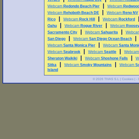
|
Webcam
Redondo Beach Pier
Webcam
Redwood 
|
Webcam
Rehoboth Beach DE
Webcam
Reno NV
|
|
Rico
Webcam
Rock Hill
Webcam
Rockford
|
|
Oahu
Webcam
Rogue River
Webcam
Rooseve
|
|
Sacramento City
Webcam
Sahuarita
Webca
|
San Diego
Webcam
San Diego Ocean Beach
|
Webcam
Santa Monica Pier
Webcam
Santa Mon
|
|
Webcam
Seabrook
Webcam
Seattle
Webca
|
|
Sheraton Waikiki
Webcam
Shoshone Falls
W
|
|
Sitka
Webcam
Smoky Mountains
Webcam
S
Island
© 2026
TIVAS S.L
|
Cookies
| -