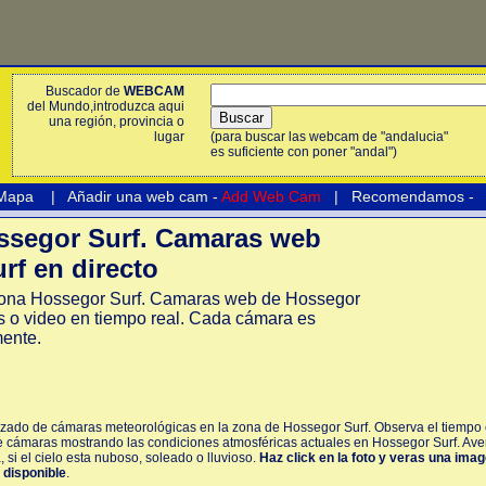
Buscador de
WEBCAM
del Mundo,introduzca aqui
una región, provincia o
lugar
(para buscar las webcam de "andalucia"
es suficiente con poner "andal")
 Mapa
|
Añadir una web cam -
Add Web Cam
|
Recomendamos
-
segor Surf. Camaras web
rf en directo
ona Hossegor Surf. Camaras web de Hossegor
s o video en tiempo real. Cada cámara es
mente.
izado de cámaras meteorológicas en la zona de Hossegor Surf. Observa el tiempo 
de cámaras mostrando las condiciones atmosféricas actuales en Hossegor Surf. Ave
 si el cielo esta nuboso, soleado o lluvioso.
Haz click en la foto y veras una ima
á disponible
.