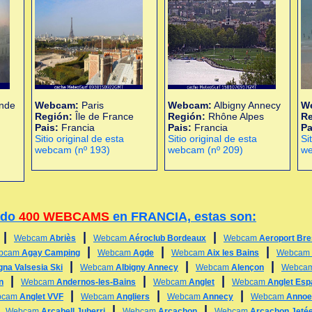
ande
Webcam:
Paris
Webcam:
Albigny Annecy
W
Región:
Île de France
Región:
Rhône Alpes
R
Pais:
Francia
Pais:
Francia
Pa
Sitio original de esta
Sitio original de esta
Si
webcam (nº 193)
webcam (nº 209)
we
ado
400 WEBCAMS
en FRANCIA, estas son:
|
|
|
Webcam
Abriès
Webcam
Aéroclub Bordeaux
Webcam
Aeroport Bre
|
|
|
bcam
Agay Camping
Webcam
Agde
Webcam
Aix les Bains
Webcam
|
|
|
gna Valsesia Ski
Webcam
Albigny Annecy
Webcam
Alençon
Webca
|
|
|
n
Webcam
Andernos-les-Bains
Webcam
Anglet
Webcam
Anglet Esp
|
|
|
bcam
Anglet VVF
Webcam
Angliers
Webcam
Annecy
Webcam
Annoeu
|
|
|
Webcam
Arcabell Juberri
Webcam
Arcachon
Webcam
Arcachon Jetée