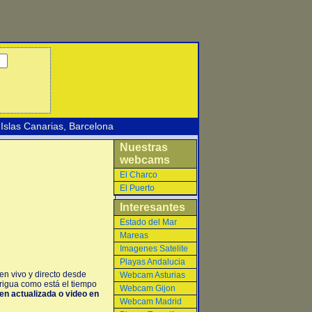
Islas Canarias
,
Barcelona
Nuestras
webcams
El Charco
El Puerto
Interesantes
Estado del Mar
Mareas
Imagenes Satelite
Playas Andalucia
en vivo y directo desde
Webcam Asturias
rigua como está el tiempo
Webcam Gijon
gen actualizada o video en
Webcam Madrid