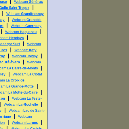
|
ouse
Webcam
Générac
|
Golfe Saint-Tropez
|
Webcam
Grandfresnoy
|
nay
Webcam
Grenoble
|
rt
Webcam
Guernsey
|
|
Webcam
Haguenau
|
bcam
Hendaya
|
ssegor Surf
Webcam
|
 Cros
Webcam
Iraty
|
|
rny
Webcam
Joigny
|
ec Trélévern
Webcam
|
cam
La Barre-de-Monts
|
lley
Webcam
La Ciotat
cam
La Croix de
|
cam
La Grande-Motte
|
bcam
La Motte-du-Caire
|
çon
Webcam
La Teste-
|
|
Webcam
La-Rochelle
|
e
Webcam
Lac de Saint-
|
arrigue
Webcam
|
|
ion
Webcam
Laruns
|
ès
Webcam
Le Croisic