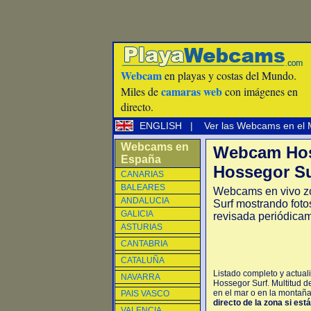
Webcam
en playas y costas del Mundo.
camaras web
Miles de
con imágenes en
directo.
ENGLISH
|
Ver las Webcams en el
Webcams en
Webcam Hos
España
Hossegor Su
CANARIAS
BALEARES
Webcams en vivo z
ANDALUCIA
Surf mostrando foto
GALICIA
revisada periódica
ASTURIAS
CANTABRIA
CATALUÑA
Listado completo y actual
NAVARRA
Hossegor Surf. Multitud 
en el mar o en la montaña,
PAIS VASCO
directo de la zona si est
VALENCIA