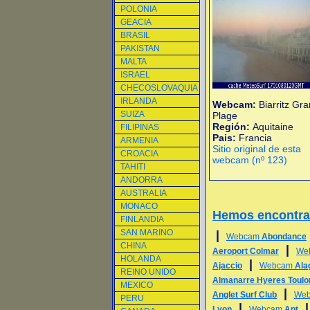
POLONIA
GEACIA
BRASIL
PAKISTAN
MALTA
ISRAEL
CHECOSLOVAQUIA
IRLANDA
Webcam:
Biarritz Gr
SUIZA
Plage
Región:
Aquitaine
FILIPINAS
Pais:
Francia
ARMENIA
Sitio original de esta
CROACIA
webcam (nº 123)
TAHITI
ANDORRA
AUSTRALIA
MONACO
Hemos encontr
FINLANDIA
SAN MARINO
|
Webcam
Abondance
CHINA
|
Aeroport Colmar
We
HOLANDA
|
Ajaccio
Webcam
Ala
REINO UNIDO
Almanarre Hyeres Toulo
MEXICO
|
Anglet Surf Club
We
PERU
|
Lyon
Webcam
Apt