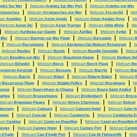
|
|
eles Sur Mer
Webcam
Argeles Sur Mer Port
Webcam
Argeles-sur-Mer
|
|
|
romanches
Webcam
Arromanches-sur-Mer
Webcam
Ars-en-Ré
We
|
|
|
cam
Asnelles
Webcam
Astun Aguila
Webcam
Astun Aguilas Roya
W
|
|
|
Webcam
Astun Ski
Webcam
Astun Truchas
Webcam
Athis Mons
We
|
|
|
|
Webcam
Auribeau-sur-Siagne
Webcam
Aurillac
Webcam
Aydat
W
|
|
|
 Mer
Webcam
Banyuls sur Mer Plage
Webcam
Barcaggio
Webcam
B
|
|
|
Webcam
Barceloneta
Webcam
Bardonecchia Melezet Restaurant
W
|
|
|
|
Webcam
Basilea
Webcam
Bastia
Webcam
Bastille Grenoble
Webc
|
|
bcam
Beaulieu-sur-Mer
Webcam
Beaumont-Hague
Webcam
Bedous Val
|
|
|
Webcam
Bénodet
Webcam
Berck
Webcam
Berck Plage
Webcam
Be
|
|
|
esançon Aeroclub
Webcam
Bessans
Webcam
Biarritz
Webcam
Bia
|
|
|
|
Webcam
Biarriz
Webcam
Bidart
Webcam
Bidarte Bidart
Webcam
B
|
|
|
m
Biscarrosse Plage
Webcam
Bobbio Pellice
Webcam
Bocognano
W
|
|
mosas
Webcam
Bourcefranc-le-Chapus
Webcam
Bourg-Saint-Andéol
|
|
|
uirieu
Webcam
Brassempouy
Webcam
Breitenbach
Webcam
Bress
|
|
Webcam
Brignogan-Plages
Webcam
Brives Charensac
Webcam
Bulson
|
|
|
bestany
Webcam
Cabourg
Webcam
Cabourg Hotel
Webcam
Calvi H
|
|
|
geles
Webcam
Cancale
Webcam
Candanchu
Webcam
Candanchu E
|
|
cam
Canéjan
Webcam
Canet-en-Rousillon
Webcam
Canet-en-Rousillon K
|
|
|
annes
Webcam
Cannes Hotel
Webcam
Cannes Port
Webcam
Cantob
|
|
|
 d'Agde
Webcam
Cap d'Agde Port
Webcam
Cap de Flamanville
We