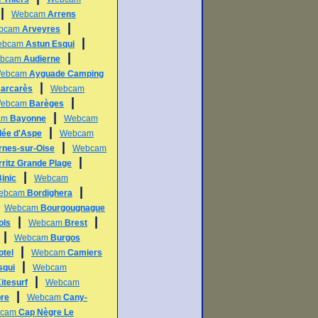
|
Webcam
Arrens
|
bcam
Arveyres
|
ebcam
Astun Esqui
|
bcam
Audierne
ebcam
Ayguade Camping
|
arcarès
Webcam
|
ebcam
Barèges
|
am
Bayonne
Webcam
|
lée d'Aspe
Webcam
|
rnes-sur-Oise
Webcam
|
rritz Grande Plage
|
inic
Webcam
|
ebcam
Bordighera
|
Webcam
Bourgougnague
|
|
ols
Webcam
Brest
|
Webcam
Burgos
|
otel
Webcam
Camiers
|
squi
Webcam
|
itesurf
Webcam
|
re
Webcam
Cany-
bcam
Cap Nègre Le