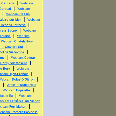
|
m
Carcans
Webcam
|
Caroual
Webcam
|
Webcam
Cassis
|
alaire-sur-Mer
Webcam
|
m
Cesana Torinese
|
n-sur-Saône
Webcam
|
rousse
Webcam
|
Webcam
Chatelaillon-
|
cam
Claviere Ski
|
Col de Vizzavona
|
lage
Webcam
Colmar
|
m
Corny sur Moselle
|
re Bory
Webcam
|
bcam
Dijon-Prenois
|
Webcam
Dolus-D'Oléron
|
t
Webcam
Dunkerque
|
|
Webcam
Espelette
|
bcam
Eu
Webcam
ebcam
Ferrières sur Sichon
|
ebcam
Fort-Mahon
ebcam
Frontera Pas de la