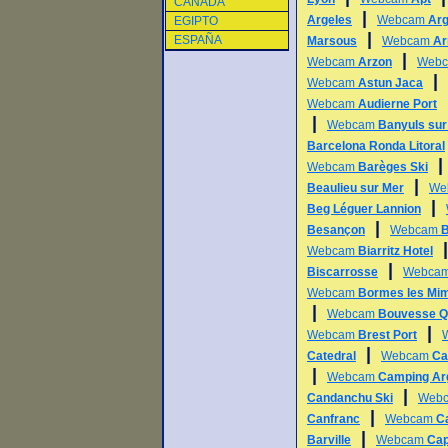
CANADA
|
Argeles
Webcam
Arg
EGIPTO
|
ESPAÑA
Marsous
Webcam
Ar
|
Webcam
Arzon
Web
|
Webcam
Astun Jaca
Webcam
Audierne Port
|
Webcam
Banyuls sur
Barcelona Ronda Litoral
Webcam
Barèges Ski
|
Beaulieu sur Mer
We
|
Beg Léguer Lannion
|
Besançon
Webcam
B
Webcam
Biarritz Hotel
|
Biscarrosse
Webca
Webcam
Bormes les Mi
|
Webcam
Bouvesse Q
|
Webcam
Brest Port
|
Catedral
Webcam
Ca
|
Webcam
Camping Ar
|
Candanchu Ski
Web
|
Canfranc
Webcam
C
|
Barville
Webcam
Cap