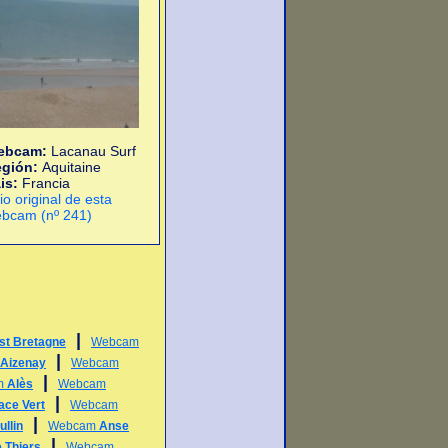
ebcam:
Lacanau Surf
egión:
Aquitaine
is:
Francia
tio original de esta
bcam (nº 241)
|
st Bretagne
Webcam
|
Aizenay
Webcam
|
m
Alès
Webcam
|
ace Vert
Webcam
|
llin
Webcam
Anse
|
 Thiers
Webcam