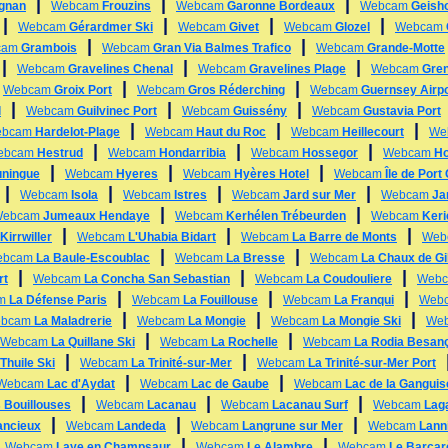
|
|
|
ignan
Webcam
Frouzins
Webcam
Garonne Bordeaux
Webcam
Geish
|
|
|
|
Webcam
Gérardmer Ski
Webcam
Givet
Webcam
Glozel
Webcam
|
|
cam
Grambois
Webcam
Gran Via Balmes Trafico
Webcam
Grande-Motte
|
|
|
Webcam
Gravelines Chenal
Webcam
Gravelines Plage
Webcam
Gre
|
|
|
Webcam
Groix Port
Webcam
Gros Réderching
Webcam
Guernsey Airpo
|
|
|
l
Webcam
Guilvinec Port
Webcam
Guissény
Webcam
Gustavia Port
|
|
|
ebcam
Hardelot-Plage
Webcam
Haut du Roc
Webcam
Heillecourt
We
|
|
|
ebcam
Hestrud
Webcam
Hondarribia
Webcam
Hossegor
Webcam
Ho
|
|
|
ningue
Webcam
Hyeres
Webcam
Hyères Hotel
Webcam
Île de Port
|
|
|
|
Webcam
Isola
Webcam
Istres
Webcam
Jard sur Mer
Webcam
Ja
|
|
Webcam
Jumeaux Hendaye
Webcam
Kerhélen Trébeurden
Webcam
Keri
|
|
|
Kirrwiller
Webcam
L'Uhabia Bidart
Webcam
La Barre de Monts
Web
|
|
ebcam
La Baule-Escoublac
Webcam
La Bresse
Webcam
La Chaux de Gi
|
|
|
rt
Webcam
La Concha San Sebastian
Webcam
La Coudouliere
Web
|
|
|
am
La Défense Paris
Webcam
La Fouillouse
Webcam
La Franqui
Web
|
|
|
bcam
La Maladrerie
Webcam
La Mongie
Webcam
La Mongie Ski
We
|
|
Webcam
La Quillane Ski
Webcam
La Rochelle
Webcam
La Rodia Besan
|
|
Thuile Ski
Webcam
La Trinité-sur-Mer
Webcam
La Trinité-sur-Mer Port
|
|
Webcam
Lac d'Aydat
Webcam
Lac de Gaube
Webcam
Lac de la Ganguis
|
|
|
 Bouillouses
Webcam
Lacanau
Webcam
Lacanau Surf
Webcam
Lag
|
|
|
ancieux
Webcam
Landeda
Webcam
Langrune sur Mer
Webcam
Lann
|
|
|
Webcam
Laye en Champsaur
Webcam
Le Alambre
Webcam
Le Barcar