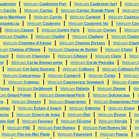
|
|
|
apbreton
Webcam
Capbreton Port
Webcam
Capbreton Surf
Webca
|
|
|
am
Carcès
Webcam
Carnac
Webcam
Carnac Grande Plage
Webcam
|
|
|
arro Martigues
Webcam
Carros
Webcam
Carteret
Webcam
Casinca
|
|
|
stagniccia
Webcam
Cauterets
Webcam
Cauterets Ski
Webcam
Cav
|
|
|
|
Webcam
Cazaux
Webcam
Centre Paris
Webcam
Cernay
Webca
|
|
|
Webcam
Chailles
Webcam
Chaillol
Webcam
Chaligny
Webcam
Chalo
|
|
|
Webcam
Chambre-d'Amour
Webcam
Champs Elysees
Webcam
Cham
|
|
bcam
Chateau d'Olonne
Webcam
Chateau de Barbet
Webcam
Chatel
|
|
|
|
mard
Webcam
Chavenay
Webcam
Ciboure
Webcam
Clans
Web
|
|
|
nd
Webcam
Col de Bonnecombe
Webcam
Col de Pietralba
Webcam
|
|
|
Webcam
Col Saint Georges
Webcam
Collioure
Webcam
Collioure P
|
|
|
|
Webcam
Concarneau
Webcam
Connerré
Webcam
Contis
Webca
|
|
|
e
Webcam
Cotignac
Webcam
Courmayeur Snowpark
Webcam
Crate
|
|
|
|
Panne
Webcam
Deûlémont
Webcam
Diélette
Webcam
Dieppe
We
|
|
|
cam
Dinard Pointe
Webcam
Disneyland Paris
Webcam
Dolceacqua
|
|
|
ins
Webcam
Dossen
Webcam
Douarnenez
Webcam
Douarnenez Por
|
|
|
yonnax
Webcam
Écluse d Apach
Webcam
Egletons
Webcam
Erquy
|
|
|
|
anchu
Webcam
Esterri de Aneu
Webcam
Étel
Webcam
Étretat
We
|
|
|
|
gos Golf
Webcam
Fayence
Webcam
Fécamp
Webcam
Ferrals
W
|
|
|
|
Webcam
Fillé
Webcam
Font Romeu
Webcam
Font Romeu Ski
W
|
|
|
|
Webcam
Fos-sur-Mer Plage
Webcam
Fouesnant
Webcam
Fouras
W