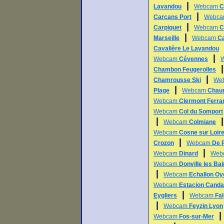
|
Lavandou
Webcam
C
|
Carcans Port
Webc
|
Carpiquet
Webcam
C
|
Marseille
Webcam
Ca
Cavalière Le Lavandou
|
Webcam
Cévennes
Chambon Feugerolles
|
Chamrousse Ski
We
|
Plage
Webcam
Chau
Webcam
Clermont Ferra
Webcam
Col du Somport
|
Webcam
Colmiane
Webcam
Cosne sur Loir
|
Crozon
Webcam
De 
|
Webcam
Dinard
Web
Webcam
Donville les Ba
|
Webcam
Echallon O
Webcam
Estacion Cand
|
Eygliers
Webcam
Fal
|
Webcam
Feyzin Lyon
Webcam
Fos-sur-Mer