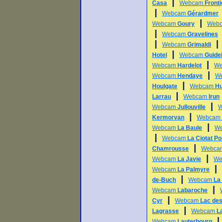
|
Casa
Webcam
Front
|
Webcam
Gérardmer
|
Webcam
Goury
Web
|
Webcam
Gravelines
|
Webcam
Grimaldi
|
Hotel
Webcam
Guide
|
Webcam
Hardelot
W
|
Webcam
Hendaye
W
|
Houlgate
Webcam
Hu
|
Larrau
Webcam
Irun
|
Webcam
Jullouville
|
Kermorvan
Webcam
|
Webcam
La Baule
W
|
Webcam
La Ciotat Po
|
Chamrousse
Webc
|
Webcam
La Javie
We
|
Webcam
La Palmyre
|
de-Buch
Webcam
La 
|
Webcam
Labaroche
|
Cyr
Webcam
Lac des
|
Lagrasse
Webcam
L
Webcam
Lauterbourg