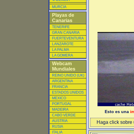
MURCIA
Playas de
Canarias
TENERIFE
GRAN CANARIA
FUERTEVENTURA
LANZAROTE
LA PALMA
LA GOMERA
Webcam
Mundiales
REINO UNIDO (UK)
ARGENTINA
FRANCIA
ESTADOS UNIDOS
MEXICO
PORTUGAL
MADEIRA
Esto es una
i
CABO VERDE
AUSTRIA
Haga click sobre u
RUSIA
ITALIA