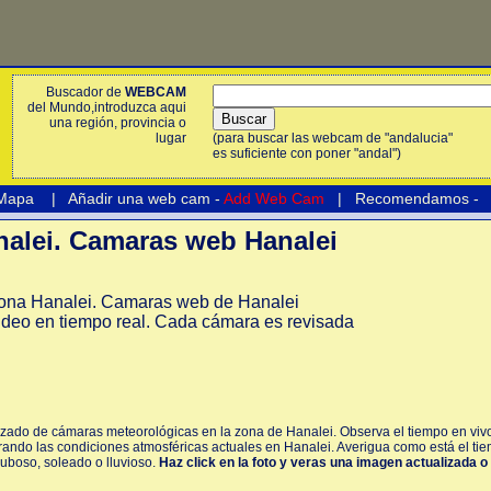
Buscador de
WEBCAM
del Mundo,introduzca aqui
una región, provincia o
lugar
(para buscar las webcam de "andalucia"
es suficiente con poner "andal")
 Mapa
|
Añadir una web cam -
Add Web Cam
|
Recomendamos
-
alei. Camaras web Hanalei
ona Hanalei. Camaras web de Hanalei
ideo en tiempo real. Cada cámara es revisada
izado de cámaras meteorológicas en la zona de Hanalei. Observa el tiempo en vivo
ando las condiciones atmosféricas actuales en Hanalei. Averigua como está el tie
nuboso, soleado o lluvioso.
Haz click en la foto y veras una imagen actualizada o 