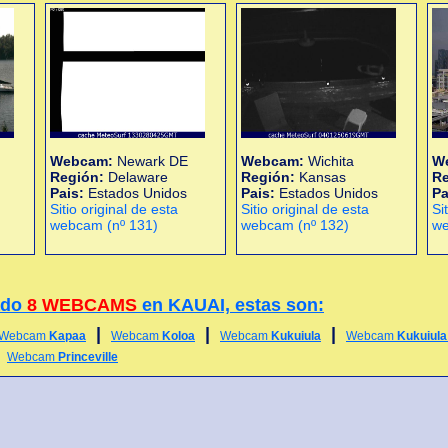
Webcam:
Newark DE
Webcam:
Wichita
W
Región:
Delaware
Región:
Kansas
R
Pais:
Estados Unidos
Pais:
Estados Unidos
Pa
Sitio original de esta
Sitio original de esta
Si
webcam (nº 131)
webcam (nº 132)
we
ado
8 WEBCAMS
en KAUAI, estas son:
|
|
|
Webcam
Kapaa
Webcam
Koloa
Webcam
Kukuiula
Webcam
Kukuiula
|
Webcam
Princeville