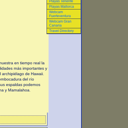
Playas Tenerife
Playas Mallorca
Webcam
Fuerteventura
Webcam Gran
Canaria
Travel Directory
estra en tiempo real la
alidades más importantes y
el archipiélago de Hawaii.
embocadura del río
 sus espaldas podemos
ama y Mamalahoa.