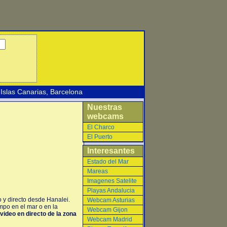
Islas Canarias
,
Barcelona
Nuestras
webcams
El Charco
El Puerto
Interesantes
Estado del Mar
Mareas
Imagenes Satelite
Playas Andalucia
 y directo desde Hanalei.
Webcam Asturias
mpo en el mar o en la
Webcam Gijon
video en directo de la zona
Webcam Madrid