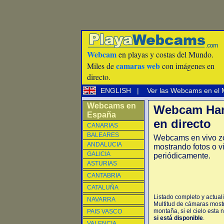
Webcam
en playas y costas del Mundo.
camaras web
Miles de
con imágenes en
directo.
ENGLISH
|
Ver las Webcams en el
Webcams en
Webcam Han
España
en directo
CANARIAS
BALEARES
Webcams en vivo z
ANDALUCIA
mostrando fotos o v
GALICIA
periódicamente.
ASTURIAS
CANTABRIA
CATALUÑA
Listado completo y actual
NAVARRA
Multitud de cámaras mostr
montaña, si el cielo esta 
PAIS VASCO
si está disponible
.
VALENCIA