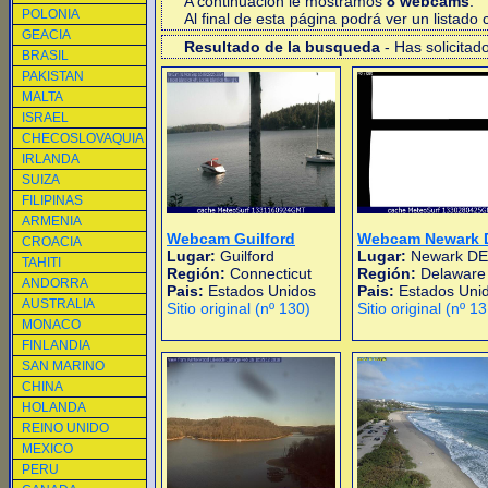
A continuacion le mostramos
8 webcams
.
POLONIA
Al final de esta página podrá ver un listad
GEACIA
Resultado de la busqueda
- Has solicitad
BRASIL
PAKISTAN
MALTA
ISRAEL
CHECOSLOVAQUIA
IRLANDA
SUIZA
FILIPINAS
ARMENIA
Webcam Guilford
Webcam Newark 
CROACIA
Lugar:
Guilford
Lugar:
Newark DE
TAHITI
Región:
Connecticut
Región:
Delaware
ANDORRA
Pais:
Estados Unidos
Pais:
Estados Uni
AUSTRALIA
Sitio original (nº 130)
Sitio original (nº 1
MONACO
FINLANDIA
SAN MARINO
CHINA
HOLANDA
REINO UNIDO
MEXICO
PERU