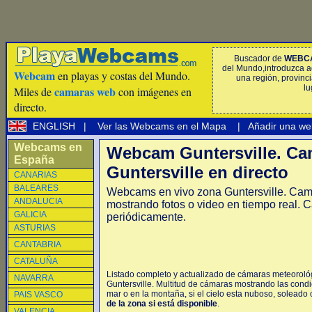
Buscador de
WEBC
del Mundo,introduzca a
Webcam
en playas y costas del Mundo.
una región, provinci
lu
camaras web
Miles de
con imágenes en
directo.
ENGLISH
|
Ver las Webcams en el Mapa
|
Añadir una we
Webcams en
Webcam Guntersville. C
España
Guntersville en directo
CANARIAS
BALEARES
Webcams en vivo zona Guntersville. Cam
ANDALUCIA
mostrando fotos o video en tiempo real. 
GALICIA
periódicamente.
ASTURIAS
CANTABRIA
CATALUÑA
Listado completo y actualizado de cámaras meteorológi
NAVARRA
Guntersville. Multitud de cámaras mostrando las condi
mar o en la montaña, si el cielo esta nuboso, soleado 
PAIS VASCO
de la zona si está disponible
.
VALENCIA