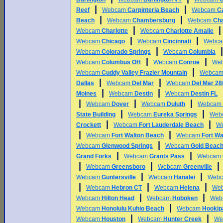
|
|
Reef
Webcam
Carpinteria Beach
Webcam
Ca
|
|
Beach
Webcam
Chambersburg
Webcam
Cha
|
Webcam
Charlotte
Webcam
Charlotte Amalie
|
|
Webcam
Chicago
Webcam
Cincinnati
Webc
|
Webcam
Colorado Springs
Webcam
Columbia
|
|
Webcam
Columbus OH
Webcam
Conroe
We
|
Webcam
Cuddy Valley Frazier Mountain
Webca
|
|
Dallas
Webcam
Del Mar
Webcam
Del Mar 28
|
|
Moines
Webcam
Destin
Webcam
Destin FL
|
|
|
Webcam
Dover
Webcam
Duluth
Webcam
|
|
State Building
Webcam
Eureka Springs
Web
|
|
Crockett
Webcam
Fort Lauderdale Beach
W
|
|
Webcam
Fort Walton Beach
Webcam
Fort W
|
Webcam
Glenwood Springs
Webcam
Gold Beac
|
|
Grand Forks
Webcam
Grants Pass
Webcam
|
|
Webcam
Greensboro
Webcam
Greenville
|
|
Webcam
Guntersville
Webcam
Hanalei
Web
|
|
|
Webcam
Hebron CT
Webcam
Helena
We
|
|
Webcam
Hilton Head
Webcam
Hoboken
Web
|
Webcam
Honolulu Kuhio Beach
Webcam
Hookip
|
|
Webcam
Houston
Webcam
Hunter Creek
We