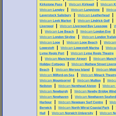
|
|
Kirkstone Pass
Webcam
Kirkwall
Webcam
K
|
|
Webcam
Langley
Webcam
Langstone
Webc
|
|
Laverstock Salisbury
Webcam
Leatherhead
|
|
Webcam
Leek Market
Webcam
Lindrick Golf
|
|
Liverpool
Webcam
Liverpool Bay Leasowe
|
|
Webcam
Loe Beach
Webcam
London Eye
|
Webcam
London Skyline
Webcam
London Trafal
|
|
Webcam
Looe
Webcam
Looe Beach
Webca
|
|
Lowestoft
Webcam
Lowestoft Marina
Webc
|
Lyme Regis Port
Webcam
Lyme Regis Theatre
|
|
Webcam
Manchester Airport
Webcam
Manche
|
Holiday Cottages
Webcam
Mathew Street Liverp
|
|
Beach
Webcam
Mersea Island
Webcam
Midd
|
Webcam
Milford-on-Sea
Webcam
Minack Theatr
|
|
Webcam
Mountsorrel
Webcam
Mullion
Webc
|
|
Neilston
Webcam
Nenthead Alston
Webcam
|
Webcam
Newburgh
Webcam
Newby Bridge Win
|
Webcam
Newhaven
Webcam
Newhaven Seaford
|
|
Harbour
Webcam
Newquay Surf Centre
We
|
|
Berwick
Webcam
North Wirral Coastal Park
|
|
Hall
Webcam
Norwich University
Webcam
N