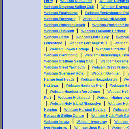
|
|
Ferry
Webcam
Doncaster
Webcam
Dornie E
|
Webcam
Draycote Sailing Club
Webcam
Draycot
|
Webcam
Eastbourne
Webcam
Ecclesbourne Rai
|
Webcam
Emsworth
Webcam
Emsworth Marina
|
Webcam
Exmouth Beach
Webcam
Exmouth Kite
|
Webcam
Falmouth
Webcam
Falmouth Harbour
|
|
Webcam
Fistral
Webcam
Fistral Bay
Webca
|
|
Folkestone
Webcam
Fort Augustus
Webca
|
|
Webcam
Fowey Cottage
Webcam
Gibraltar
|
Webcam
Glenridding
Webcam
Glenridding Ullsw
|
Webcam
Grafham Sailing Club
Webcam
Grasmer
|
Webcam
Great Yarmouth
Webcam
Great Yarmou
|
|
Webcam
Guernsey Hotel
Webcam
Gwithian
|
|
Hampstead Heath
Webcam
Happisburgh
We
|
|
Hastings
Webcam
Hastings Pier
Webcam
H
|
|
Webcam
Headcorn Aerodrome
Webcam
Hell
|
|
Port
Webcam
Hickstead
Webcam
Highertow
|
|
Webcam
Holy Island Rhoscolyn
Webcam
Hon
|
|
Horning
Webcam
Horsted Keynes
Webcam
|
Bosworth Gliding Centre
Webcam
Hyde Park Co
|
|
Webcam
Instow
Webcam
Inveraray
Webcam
|
|
Iver Heathrow
Webcam
Joss Bay
Webcam
K