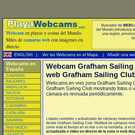
Buscador de
WEBC
del Mundo,introduzca a
Webcam
en playas y costas del Mundo.
una región, provinci
lu
camaras web
Miles de
con imágenes en
directo.
ENGLISH
|
Ver las Webcams en el Mapa
|
Añadir una we
Webcams en
Webcam Grafham Sailing
España
web Grafham Sailing Club
CANARIAS
BALEARES
Webcams en vivo zona Grafham Sailing 
ANDALUCIA
Grafham Sailing Club mostrando fotos o v
GALICIA
cámara es revisada periódicamente.
ASTURIAS
CANTABRIA
CATALUÑA
Listado completo y actualizado de cámaras meteorológ
NAVARRA
desde Grafham Sailing Club. Multitud de cámaras most
como está el tiempo en el mar o en la montaña, si el c
PAIS VASCO
actualizada o video en directo de la zona si está dis
VALENCIA