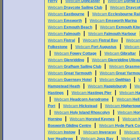
|
|
Ferry
Webcam
Doncaster
Webcam
Dornie E
|
Webcam
Draycote Sailing Club
Webcam
Draycot
|
Webcam
Eastbourne
Webcam
Ecclesbourne Rai
|
Webcam
Emsworth
Webcam
Emsworth Marina
|
Webcam
Exmouth Beach
Webcam
Exmouth Kite
|
Webcam
Falmouth
Webcam
Falmouth Harbour
|
|
Webcam
Fistral
Webcam
Fistral Bay
Webca
|
|
Folkestone
Webcam
Fort Augustus
Webca
|
|
Webcam
Fowey Cottage
Webcam
Gibraltar
|
Webcam
Glenridding
Webcam
Glenridding Ullsw
|
Webcam
Grafham Sailing Club
Webcam
Grasmer
|
Webcam
Great Yarmouth
Webcam
Great Yarmou
|
|
Webcam
Guernsey Hotel
Webcam
Gwithian
|
|
Hampstead Heath
Webcam
Happisburgh
We
|
|
Hastings
Webcam
Hastings Pier
Webcam
H
|
|
Webcam
Headcorn Aerodrome
Webcam
Hell
|
|
Port
Webcam
Hickstead
Webcam
Highertow
|
|
Webcam
Holy Island Rhoscolyn
Webcam
Hon
|
|
Horning
Webcam
Horsted Keynes
Webcam
|
Bosworth Gliding Centre
Webcam
Hyde Park Co
|
|
Webcam
Instow
Webcam
Inveraray
Webcam
|
|
Iver Heathrow
Webcam
Joss Bay
Webcam
K