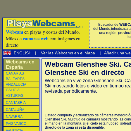
Buscador de
WEBC
del Mundo,introduzca a
Webcam
en playas y costas del Mundo.
una región, provinci
lu
camaras web
Miles de
con imágenes en
directo.
ENGLISH
|
Ver las Webcams en el Mapa
|
Añadir una we
Webcams en
Webcam Glenshee Ski. C
España
Glenshee Ski en directo
CANARIAS
BALEARES
Webcams en vivo zona Glenshee Ski. C
ANDALUCIA
Ski mostrando fotos o video en tiempo re
GALICIA
revisada periódicamente.
ASTURIAS
CANTABRIA
CATALUÑA
Listado completo y actualizado de cámaras meteorológ
NAVARRA
Glenshee Ski. Multitud de cámaras mostrando las cond
el mar o en la montaña, si el cielo esta nuboso, solead
PAIS VASCO
directo de la zona si está disponible
.
VALENCIA