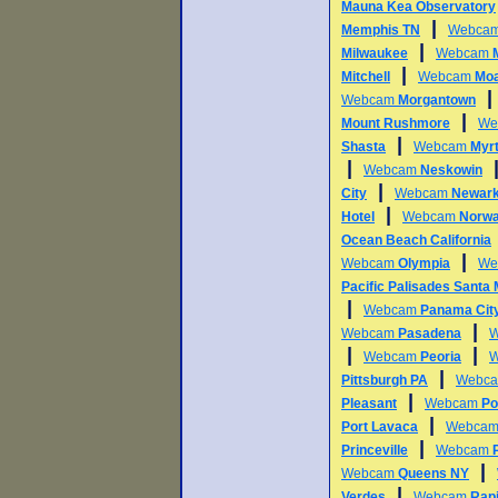
Mauna Kea Observatory
|
Memphis TN
Webca
|
Milwaukee
Webcam
|
Mitchell
Webcam
Mo
Webcam
Morgantown
|
Mount Rushmore
We
|
Shasta
Webcam
Myr
|
Webcam
Neskowin
|
City
Webcam
Newar
|
Hotel
Webcam
Norwa
Ocean Beach California
|
Webcam
Olympia
We
Pacific Palisades Santa
|
Webcam
Panama Cit
|
Webcam
Pasadena
|
|
Webcam
Peoria
|
Pittsburgh PA
Webc
|
Pleasant
Webcam
Po
|
Port Lavaca
Webca
|
Princeville
Webcam
|
Webcam
Queens NY
|
Verdes
Webcam
Rapi