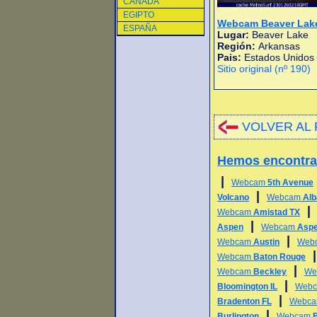
CANADA
EGIPTO
Webcam Beaver Lak
ESPAÑA
Lugar:
Beaver Lake
Región:
Arkansas
Pais:
Estados Unidos
Sitio original (nº 190)
VOLVER AL 
Hemos encontr
|
Webcam
5th Avenue
|
Volcano
Webcam
Alb
Webcam
Amistad TX
|
Aspen
Webcam
Aspe
|
Webcam
Austin
Web
Webcam
Baton Rouge
|
Webcam
Beckley
We
|
Bloomington IL
Web
|
Bradenton FL
Webc
|
Burlington
Webcam
B