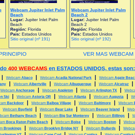
e
Webcam Jupiter Inlet Palm
Webcam Jupiter Inlet Palm
Beach
Beach 2
Lugar:
Jupiter Inlet Palm
Lugar:
Jupiter Inlet Palm
Beach
Beach 2
Región:
Florida
Región:
Florida
Pais:
Estados Unidos
Pais:
Estados Unidos
Sitio original (nº 191)
Sitio original (nº 192)
PRINCIPIO
VER MAS WEBCAM 
ado
400 WEBCAMS
en ESTADOS UNIDOS, estas son:
|
|
|
Webcam
Abaco
Webcam
Acadia National Park
Webcam
Agate Beac
|
|
|
any
Webcam
Albertville
Webcam
Albuquerque
Webcam
Alcatraz
|
|
|
|
Webcam
Anchorage
Webcam
Appleton
Webcam
Arlington TX
Webc
|
|
|
|
n Ski
Webcam
Astoria OR
Webcam
Atlanta
Webcam
Augusta
W
|
|
|
cam
Backdoor
Webcam
Balboa Village
Webcam
Baltimore
Webcam
|
|
|
|
Webcam
Bayfield
Webcam
Bear Lake
Webcam
Beaver Island
Web
|
|
|
bcam
Bethany Beach
Webcam
Big Sur Monterey
Webcam
Billings
W
|
|
|
cam
Boca Raton Palm Beach
Webcam
Boise
Webcam
Boston
Webc
|
|
|
am
Brookings
Webcam
Brooklyn Bridge NY
Webcam
Bullards
Webc
|
|
|
urlington VT
Webcam
Cape Cod
Webcam
Captiva
Webcam
Captiva