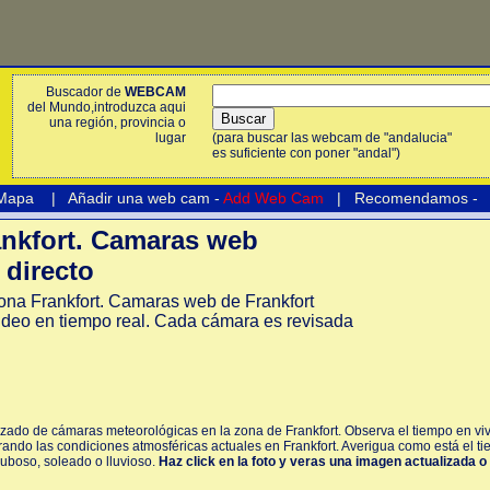
Buscador de
WEBCAM
del Mundo,introduzca aqui
una región, provincia o
lugar
(para buscar las webcam de "andalucia"
es suficiente con poner "andal")
 Mapa
|
Añadir una web cam -
Add Web Cam
|
Recomendamos
-
nkfort. Camaras web
 directo
na Frankfort. Camaras web de Frankfort
ideo en tiempo real. Cada cámara es revisada
izado de cámaras meteorológicas en la zona de Frankfort. Observa el tiempo en vivo
ando las condiciones atmosféricas actuales en Frankfort. Averigua como está el ti
nuboso, soleado o lluvioso.
Haz click en la foto y veras una imagen actualizada o 