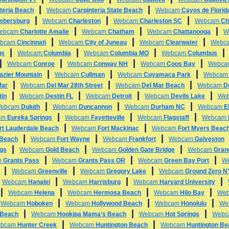
|
|
teria Beach
Webcam
Carpinteria State Beach
Webcam
Cayos de Florid
|
|
|
mbersburg
Webcam
Charleston
Webcam
Charleston SC
Webcam
Ch
|
|
|
ebcam
Charlotte Amalie
Webcam
Chatham
Webcam
Chattanooga
W
|
|
|
bcam
Cincinnati
Webcam
City of Juneau
Webcam
Clearwater
Webc
|
|
|
gs
Webcam
Columbia
Webcam
Columbia MO
Webcam
Columbus
|
|
|
|
Webcam
Conroe
Webcam
Conway NH
Webcam
Coos Bay
Webc
|
|
|
azier Mountain
Webcam
Cullman
Webcam
Cuyamaca Park
Webca
|
|
|
Mar
Webcam
Del Mar 28th Street
Webcam
Del Mar Beach
Webcam
D
|
|
|
|
tin
Webcam
Destin FL
Webcam
Detroit
Webcam
Devils Lake
We
|
|
|
ebcam
Duluth
Webcam
Duncannon
Webcam
Durham NC
Webcam
E
|
|
|
am
Eureka Springs
Webcam
Fayetteville
Webcam
Flagstaff
Webcam
|
|
rt Lauderdale Beach
Webcam
Fort Mackinac
Webcam
Fort Myers Beac
|
|
|
 Beach
Webcam
Fort Wayne
Webcam
Frankfort
Webcam
Galveston
|
|
|
ngs
Webcam
Gold Beach
Webcam
Golden Gate Bridge
Webcam
Gran
|
|
|
m
Grants Pass
Webcam
Grants Pass OR
Webcam
Green Bay Port
W
|
|
|
Webcam
Greenville
Webcam
Gregory Lake
Webcam
Ground Zero 
|
|
|
|
Webcam
Hanalei
Webcam
Harrisburg
Webcam
Harvard University
|
|
|
|
Webcam
Helena
Webcam
Hermosa Beach
Webcam
Hilo Bay
We
|
|
|
|
Webcam
Hoboken
Webcam
Hollywood Beach
Webcam
Honolulu
We
|
|
|
 Beach
Webcam
Hookipa Mama's Beach
Webcam
Hot Springs
Web
|
|
bcam
Hunter Creek
Webcam
Huntington Beach
Webcam
Huntington B