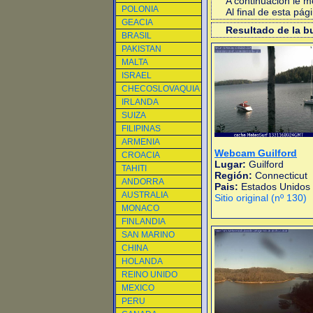
A continuacion le 
POLONIA
Al final de esta pá
GEACIA
Resultado de la 
BRASIL
PAKISTAN
MALTA
ISRAEL
CHECOSLOVAQUIA
IRLANDA
SUIZA
FILIPINAS
ARMENIA
Webcam Guilford
CROACIA
Lugar:
Guilford
TAHITI
Región:
Connecticut
ANDORRA
Pais:
Estados Unidos
AUSTRALIA
Sitio original (nº 130)
MONACO
FINLANDIA
SAN MARINO
CHINA
HOLANDA
REINO UNIDO
MEXICO
PERU