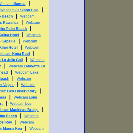
|
Webcam
Iliamna
|
|
Webcam
Jackson Hole
|
e Beach
Webcam
|
s Kawailoa
Webcam
|
Inlet Palm Beach
|
Kailua Hotel
Webcam
|
m
Kapalua
Webcam
|
Kihei Hotel
Webcam
|
ebcam
Kona Reef
|
m
La Jolla Golf
Webcam
|
h
Webcam
Lafayette LA
|
head
Webcam
Lake
|
Beach
Webcam
|
as Vegas
Webcam
|
cam
Lick Observatory
|
Pass
Webcam
Long
|
rt
Webcam
Los
|
bcam
Mackinac Bridge
|
ibu Beach
Webcam
|
del Rey
Webcam
|
am
Mauna Kea
Webcam