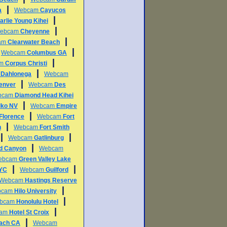
|
a
Webcam
Cayucos
|
arlie Young Kihei
|
ebcam
Cheyenne
|
am
Clearwater Beach
|
|
Webcam
Columbus GA
|
am
Corpus Christi
|
m
Dahlonega
Webcam
|
enver
Webcam
Des
bcam
Diamond Head Kihei
|
lko NV
Webcam
Empire
|
Florence
Webcam
Fort
|
h
Webcam
Fort Smith
|
|
Webcam
Gatlinburg
|
d Canyon
Webcam
ebcam
Green Valley Lake
|
|
NYC
Webcam
Guilford
Webcam
Hastings Reserve
|
bcam
Hilo University
|
bcam
Honolulu Hotel
|
cam
Hotel St Croix
|
each CA
Webcam