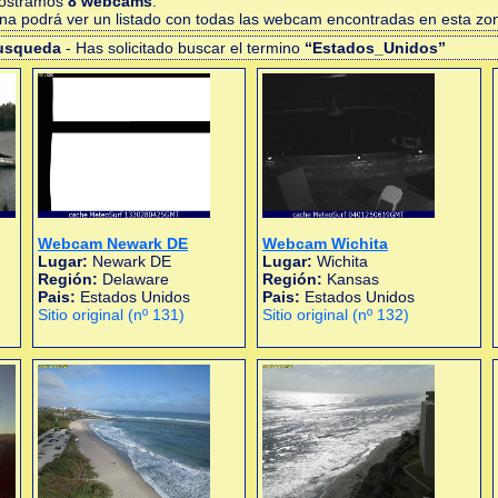
mostramos
8 webcams
.
gina podrá ver un listado con todas las webcam encontradas en esta zo
busqueda
- Has solicitado buscar el termino
“Estados_Unidos”
Webcam Newark DE
Webcam Wichita
Lugar:
Newark DE
Lugar:
Wichita
Región:
Delaware
Región:
Kansas
Pais:
Estados Unidos
Pais:
Estados Unidos
Sitio original (nº 131)
Sitio original (nº 132)