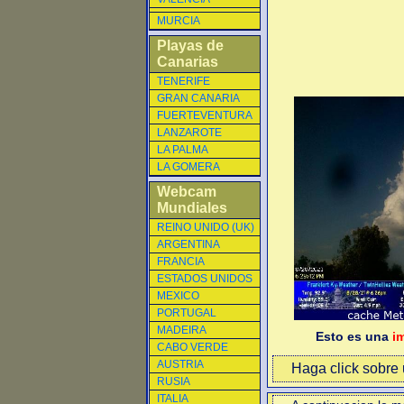
MURCIA
Playas de
Canarias
TENERIFE
GRAN CANARIA
FUERTEVENTURA
LANZAROTE
LA PALMA
LA GOMERA
Webcam
Mundiales
REINO UNIDO (UK)
ARGENTINA
FRANCIA
ESTADOS UNIDOS
MEXICO
PORTUGAL
MADEIRA
Esto es una
i
CABO VERDE
AUSTRIA
Haga click sobre u
RUSIA
ITALIA