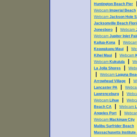
Huntington Beach Pier
Webcam
Imperial Beach
Webcam
Jackson Hole S
Jacksonville Beach Flor
|
Jonesboro
Webcam
Webcam
Jupiter Inlet P
|
Kailua-Kona
Webca
|
Keawakapu Maui
We
|
Kihei Maui
Webcam
|
Webcam
Kukuiula
W
|
La Jolla Shores
Web
|
Webcam
Laguna Bea
|
Arrowhead Village
W
|
Lancaster PA
Webc
|
Lawrenceburg
Webc
|
Webcam
Lihue
Webc
|
Beach CA
Webcam
L
|
Angeles Port
Webc
Webcam
Mackinaw City
Malibu Surfrider Beach
Massachusetts Institute