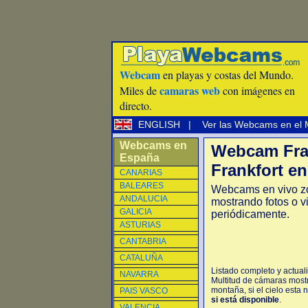
Webcam
en playas y costas del Mundo.
camaras web
Miles de
con imágenes en
directo.
ENGLISH
|
Ver las Webcams en el
Webcams en
Webcam Fra
España
Frankfort en
CANARIAS
BALEARES
Webcams en vivo zo
ANDALUCIA
mostrando fotos o v
GALICIA
periódicamente.
ASTURIAS
CANTABRIA
CATALUÑA
Listado completo y actual
NAVARRA
Multitud de cámaras mostr
montaña, si el cielo esta 
PAIS VASCO
si está disponible
.
VALENCIA