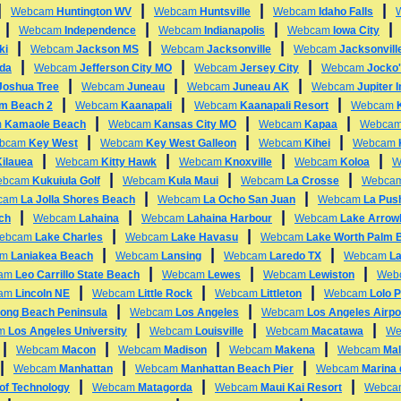
|
|
|
|
Webcam
Huntington WV
Webcam
Huntsville
Webcam
Idaho Falls
|
|
|
Webcam
Independence
Webcam
Indianapolis
Webcam
Iowa City
|
|
|
ki
Webcam
Jackson MS
Webcam
Jacksonville
Webcam
Jacksonvill
|
|
|
ida
Webcam
Jefferson City MO
Webcam
Jersey City
Webcam
Jocko'
|
|
|
Joshua Tree
Webcam
Juneau
Webcam
Juneau AK
Webcam
Jupiter 
|
|
|
alm Beach 2
Webcam
Kaanapali
Webcam
Kaanapali Resort
Webcam
|
|
|
m
Kamaole Beach
Webcam
Kansas City MO
Webcam
Kapaa
Webca
|
|
|
bcam
Key West
Webcam
Key West Galleon
Webcam
Kihei
Webcam
|
|
|
|
Kilauea
Webcam
Kitty Hawk
Webcam
Knoxville
Webcam
Koloa
W
|
|
|
ebcam
Kukuiula Golf
Webcam
Kula Maui
Webcam
La Crosse
Webca
|
|
cam
La Jolla Shores Beach
Webcam
La Ocho San Juan
Webcam
La Pus
|
|
|
ch
Webcam
Lahaina
Webcam
Lahaina Harbour
Webcam
Lake Arrow
|
|
ebcam
Lake Charles
Webcam
Lake Havasu
Webcam
Lake Worth Palm 
|
|
|
am
Laniakea Beach
Webcam
Lansing
Webcam
Laredo TX
Webcam
L
|
|
|
am
Leo Carrillo State Beach
Webcam
Lewes
Webcam
Lewiston
Web
|
|
|
am
Lincoln NE
Webcam
Little Rock
Webcam
Littleton
Webcam
Lolo 
|
|
ong Beach Peninsula
Webcam
Los Angeles
Webcam
Los Angeles Airpo
|
|
|
am
Los Angeles University
Webcam
Louisville
Webcam
Macatawa
We
|
|
|
|
Webcam
Macon
Webcam
Madison
Webcam
Makena
Webcam
Mal
|
|
|
Webcam
Manhattan
Webcam
Manhattan Beach Pier
Webcam
Marina 
|
|
|
 of Technology
Webcam
Matagorda
Webcam
Maui Kai Resort
Webc