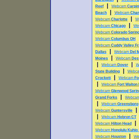
|
Reef
Webcam
Carpin
|
Beach
Webcam
Cha
|
Webcam
Charlotte
W
|
Webcam
Chicago
We
Webcam
Colorado Sprin
Webcam
Columbus OH
Webcam
Cuddy Valley Fr
|
Dallas
Webcam
Del 
|
Moines
Webcam
Des
|
|
Webcam
Dover
W
|
State Building
Webc
|
Crockett
Webcam
Fo
|
Webcam
Fort Walton
Webcam
Glenwood Spri
|
Grand Forks
Webca
|
Webcam
Greensboro
Webcam
Guntersville
|
Webcam
Hebron CT
Webcam
Hilton Head
Webcam
Honolulu Kuhio
|
Webcam
Houston
We