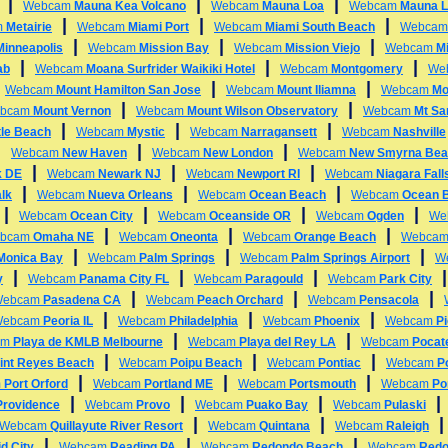
|
|
|
Webcam
Mauna Kea Volcano
Webcam
Mauna Loa
Webcam
Mauna L
|
|
|
m
Metairie
Webcam
Miami Port
Webcam
Miami South Beach
Webca
|
|
|
Minneapolis
Webcam
Mission Bay
Webcam
Mission Viejo
Webcam
Mi
|
|
|
ab
Webcam
Moana Surfrider Waikiki Hotel
Webcam
Montgomery
We
|
|
|
Webcam
Mount Hamilton San Jose
Webcam
Mount Iliamna
Webcam
Mo
|
|
bcam
Mount Vernon
Webcam
Mount Wilson Observatory
Webcam
Mt Sa
|
|
|
tle Beach
Webcam
Mystic
Webcam
Narragansett
Webcam
Nashville
|
|
|
Webcam
New Haven
Webcam
New London
Webcam
New Smyrna Bea
|
|
|
k DE
Webcam
Newark NJ
Webcam
Newport RI
Webcam
Niagara Fall
|
|
|
lk
Webcam
Nueva Orleans
Webcam
Ocean Beach
Webcam
Ocean 
|
|
|
|
Webcam
Ocean City
Webcam
Oceanside OR
Webcam
Ogden
We
|
|
|
bcam
Omaha NE
Webcam
Oneonta
Webcam
Orange Beach
Webca
|
|
|
 Monica Bay
Webcam
Palm Springs
Webcam
Palm Springs Airport
W
|
|
|
y
Webcam
Panama City FL
Webcam
Paragould
Webcam
Park City
|
|
|
Webcam
Pasadena CA
Webcam
Peach Orchard
Webcam
Pensacola
|
|
|
Webcam
Peoria IL
Webcam
Philadelphia
Webcam
Phoenix
Webcam
P
|
|
am
Playa de KMLB Melbourne
Webcam
Playa del Rey LA
Webcam
Pocate
|
|
|
int Reyes Beach
Webcam
Poipu Beach
Webcam
Pontiac
Webcam
P
|
|
|
m
Port Orford
Webcam
Portland ME
Webcam
Portsmouth
Webcam
Po
|
|
|
Providence
Webcam
Provo
Webcam
Puako Bay
Webcam
Pulaski
|
|
Webcam
Quillayute River Resort
Webcam
Quintana
Webcam
Raleigh
|
|
|
d City
Webcam
Reading PA
Webcam
Redondo Beach
Webcam
Redo