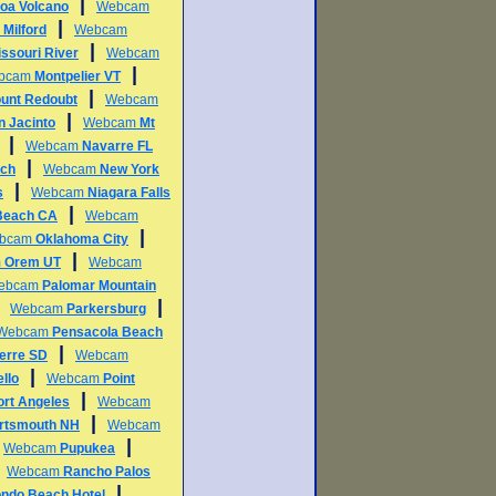
|
oa Volcano
Webcam
|
m
Milford
Webcam
|
ssouri River
Webcam
|
bcam
Montpelier VT
|
unt Redoubt
Webcam
|
n Jacinto
Webcam
Mt
|
Webcam
Navarre FL
|
ch
Webcam
New York
|
s
Webcam
Niagara Falls
|
Beach CA
Webcam
|
bcam
Oklahoma City
|
m
Orem UT
Webcam
ebcam
Palomar Mountain
|
|
Webcam
Parkersburg
Webcam
Pensacola Beach
|
ierre SD
Webcam
|
llo
Webcam
Point
|
ort Angeles
Webcam
|
rtsmouth NH
Webcam
|
|
Webcam
Pupukea
|
Webcam
Rancho Palos
|
ndo Beach Hotel