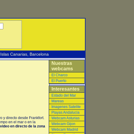
Islas Canarias
,
Barcelona
Nuestras
webcams
El Charco
El Puerto
Interesantes
Estado del Mar
Mareas
Imagenes Satelite
Playas Andalucia
 y directo desde Frankfort.
Webcam Asturias
empo en el mar o en la
Webcam Gijon
video en directo de la zona
Webcam Madrid