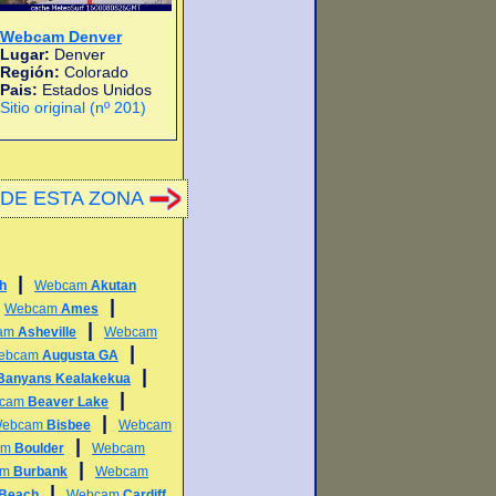
Webcam Denver
Lugar:
Denver
Región:
Colorado
Pais:
Estados Unidos
Sitio original (nº 201)
DE ESTA ZONA
|
h
Webcam
Akutan
|
|
Webcam
Ames
|
am
Asheville
Webcam
|
ebcam
Augusta GA
|
Banyans Kealakekua
|
cam
Beaver Lake
|
ebcam
Bisbee
Webcam
|
am
Boulder
Webcam
|
am
Burbank
Webcam
|
 Beach
Webcam
Cardiff