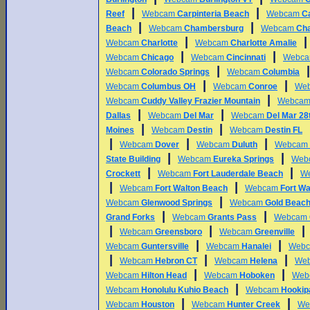
|
|
Reef
Webcam
Carpinteria Beach
Webcam
Ca
|
|
Beach
Webcam
Chambersburg
Webcam
Cha
|
Webcam
Charlotte
Webcam
Charlotte Amalie
|
|
Webcam
Chicago
Webcam
Cincinnati
Webc
|
Webcam
Colorado Springs
Webcam
Columbia
|
|
Webcam
Columbus OH
Webcam
Conroe
We
|
Webcam
Cuddy Valley Frazier Mountain
Webca
|
|
Dallas
Webcam
Del Mar
Webcam
Del Mar 28
|
|
Moines
Webcam
Destin
Webcam
Destin FL
|
|
|
Webcam
Dover
Webcam
Duluth
Webcam
|
|
State Building
Webcam
Eureka Springs
Web
|
|
Crockett
Webcam
Fort Lauderdale Beach
W
|
|
Webcam
Fort Walton Beach
Webcam
Fort W
|
Webcam
Glenwood Springs
Webcam
Gold Beac
|
|
Grand Forks
Webcam
Grants Pass
Webcam
|
|
Webcam
Greensboro
Webcam
Greenville
|
|
Webcam
Guntersville
Webcam
Hanalei
Web
|
|
|
Webcam
Hebron CT
Webcam
Helena
We
|
|
Webcam
Hilton Head
Webcam
Hoboken
Web
|
Webcam
Honolulu Kuhio Beach
Webcam
Hookip
|
|
Webcam
Houston
Webcam
Hunter Creek
We