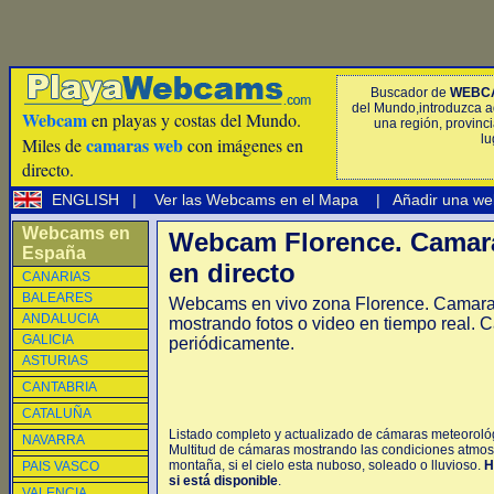
Buscador de
WEBC
del Mundo,introduzca a
Webcam
en playas y costas del Mundo.
una región, provinci
lu
camaras web
Miles de
con imágenes en
directo.
ENGLISH
|
Ver las Webcams en el Mapa
|
Añadir una we
Webcams en
Webcam Florence. Camar
España
en directo
CANARIAS
BALEARES
Webcams en vivo zona Florence. Camara
ANDALUCIA
mostrando fotos o video en tiempo real. 
GALICIA
periódicamente.
ASTURIAS
CANTABRIA
CATALUÑA
Listado completo y actualizado de cámaras meteorológ
NAVARRA
Multitud de cámaras mostrando las condiciones atmosf
montaña, si el cielo esta nuboso, soleado o lluvioso.
H
PAIS VASCO
si está disponible
.
VALENCIA