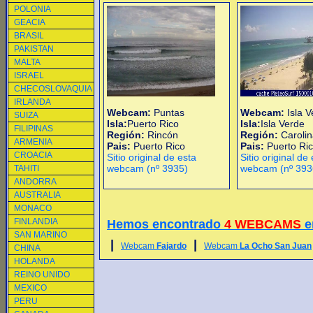
POLONIA
GEACIA
BRASIL
PAKISTAN
MALTA
ISRAEL
CHECOSLOVAQUIA
IRLANDA
Webcam:
Puntas
Webcam:
Isla V
SUIZA
Isla:
Puerto Rico
Isla:
Isla Verde
FILIPINAS
Región:
Rincón
Región:
Caroli
ARMENIA
Pais:
Puerto Rico
Pais:
Puerto Ri
CROACIA
Sitio original de esta
Sitio original de
webcam (nº 3935)
webcam (nº 393
TAHITI
ANDORRA
AUSTRALIA
MONACO
FINLANDIA
Hemos encontrado
4 WEBCAMS
e
SAN MARINO
|
|
Webcam
Fajardo
Webcam
La Ocho San Juan
CHINA
HOLANDA
REINO UNIDO
MEXICO
PERU