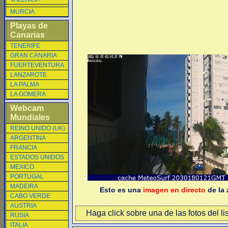
MURCIA
Playas de
Canarias
TENERIFE
GRAN CANARIA
FUERTEVENTURA
LANZAROTE
LA PALMA
LA GOMERA
Webcam
Mundiales
REINO UNIDO (UK)
ARGENTINA
FRANCIA
ESTADOS UNIDOS
MEXICO
PORTUGAL
MADEIRA
Esto es una
imagen en directo
de la 
CABO VERDE
AUSTRIA
Haga click sobre una de las fotos del li
RUSIA
ITALIA