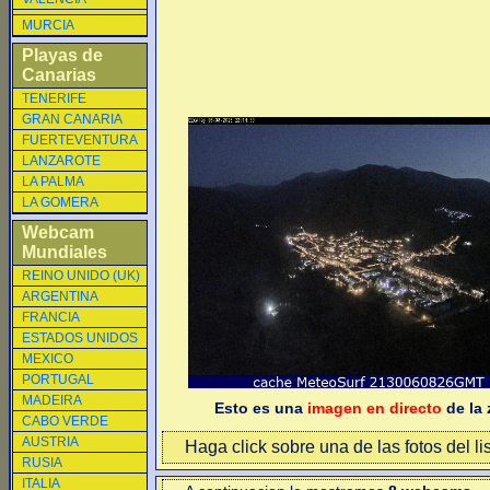
MURCIA
Playas de
Canarias
TENERIFE
GRAN CANARIA
FUERTEVENTURA
LANZAROTE
LA PALMA
LA GOMERA
Webcam
Mundiales
REINO UNIDO (UK)
ARGENTINA
FRANCIA
ESTADOS UNIDOS
MEXICO
PORTUGAL
MADEIRA
Esto es una
imagen en directo
de la 
CABO VERDE
AUSTRIA
Haga click sobre una de las fotos del li
RUSIA
ITALIA