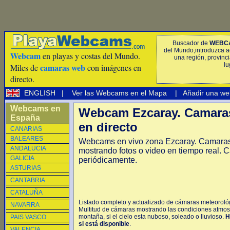
Buscador de
WEBC
del Mundo,introduzca a
Webcam
en playas y costas del Mundo.
una región, provinci
lu
camaras web
Miles de
con imágenes en
directo.
ENGLISH
|
Ver las Webcams en el Mapa
|
Añadir una we
Webcams en
Webcam Ezcaray. Camara
España
en directo
CANARIAS
BALEARES
Webcams en vivo zona Ezcaray. Camara
ANDALUCIA
mostrando fotos o video en tiempo real. 
GALICIA
periódicamente.
ASTURIAS
CANTABRIA
CATALUÑA
Listado completo y actualizado de cámaras meteorológ
NAVARRA
Multitud de cámaras mostrando las condiciones atmosf
montaña, si el cielo esta nuboso, soleado o lluvioso.
H
PAIS VASCO
si está disponible
.
VALENCIA