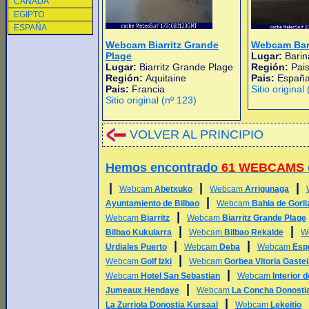
CANADA
EGIPTO
ESPAÑA
Webcam Biarritz Grande
Webcam Bar
Plage
Lugar:
Barin
Lugar:
Biarritz Grande Plage
Región:
Pai
Región:
Aquitaine
Pais:
Españ
Pais:
Francia
Sitio original
Sitio original (nº 123)
VOLVER AL PRINCIPIO
Hemos encontrado
61 WEBCAMS
|
|
|
Webcam
Abetxuko
Webcam
Arrigunaga
|
Ayuntamiento de Bilbao
Webcam
Bahia de Gorli
|
Webcam
Biarritz
Webcam
Biarritz Grande Plage
|
|
Bilbao Kukularra
Webcam
Bilbao Rekalde
W
|
|
Urdiales Puerto
Webcam
Deba
Webcam
Espe
|
Webcam
Golf Izki
Webcam
Gorbea Vitoria Gastei
|
Webcam
Hotel San Sebastian
Webcam
Interior 
|
Jumeaux Hendaye
Webcam
La Concha Donosti
|
La Zurriola Donostia Kursaal
Webcam
Lekeitio