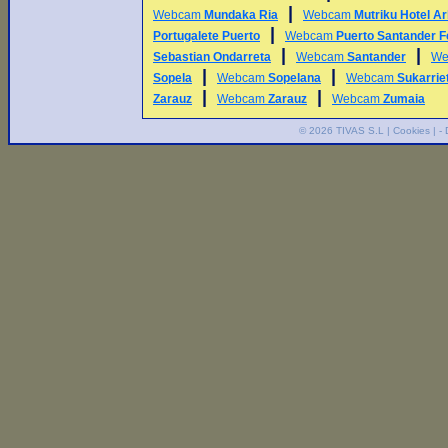
|
Webcam
Mundaka Ria
Webcam
Mutriku Hotel A
|
Portugalete Puerto
Webcam
Puerto Santander F
|
|
Sebastian Ondarreta
Webcam
Santander
We
|
|
Sopela
Webcam
Sopelana
Webcam
Sukarrie
|
|
Zarauz
Webcam
Zarauz
Webcam
Zumaia
© 2026
TIVAS S.L
|
Cookies
| -