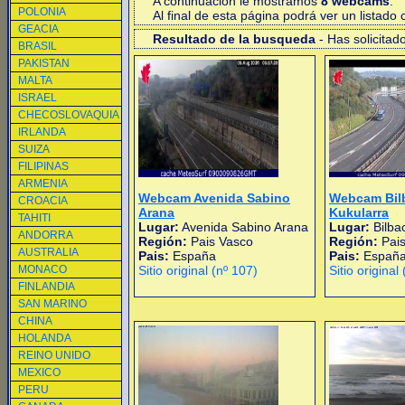
A continuacion le mostramos
8 webcams
.
POLONIA
Al final de esta página podrá ver un listad
GEACIA
Resultado de la busqueda
- Has solicitad
BRASIL
PAKISTAN
MALTA
ISRAEL
CHECOSLOVAQUIA
IRLANDA
SUIZA
FILIPINAS
ARMENIA
Webcam Avenida Sabino
Webcam Bil
CROACIA
Arana
Kukularra
TAHITI
Lugar:
Avenida Sabino Arana
Lugar:
Bilba
ANDORRA
Región:
Pais Vasco
Región:
Pai
AUSTRALIA
Pais:
España
Pais:
Españ
MONACO
Sitio original (nº 107)
Sitio original
FINLANDIA
SAN MARINO
CHINA
HOLANDA
REINO UNIDO
MEXICO
PERU