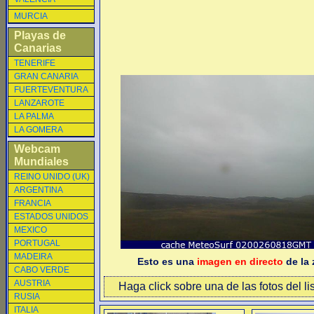
MURCIA
Playas de
Canarias
TENERIFE
GRAN CANARIA
FUERTEVENTURA
LANZAROTE
LA PALMA
LA GOMERA
Webcam
Mundiales
REINO UNIDO (UK)
ARGENTINA
FRANCIA
ESTADOS UNIDOS
MEXICO
PORTUGAL
MADEIRA
Esto es una
imagen en directo
de la 
CABO VERDE
AUSTRIA
Haga click sobre una de las fotos del li
RUSIA
ITALIA