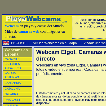
Buscador de
WEBC
del Mundo,introduzca a
Webcam
en playas y costas del Mundo.
una región, provinci
lu
camaras web
Miles de
con imágenes en
directo.
ENGLISH
|
Ver las Webcams en el Mapa
|
Añadir una we
Webcams en
Webcam Elgol. Camaras w
España
directo
CANARIAS
BALEARES
Webcams en vivo zona Elgol. Camaras w
ANDALUCIA
fotos o video en tiempo real. Cada cámar
GALICIA
periódicamente.
ASTURIAS
CANTABRIA
CATALUÑA
Listado completo y actualizado de cámaras meteorológi
NAVARRA
de cámaras mostrando las condiciones atmosféricas act
cielo esta nuboso, soleado o lluvioso.
Haz click en la
PAIS VASCO
disponible
.
VALENCIA