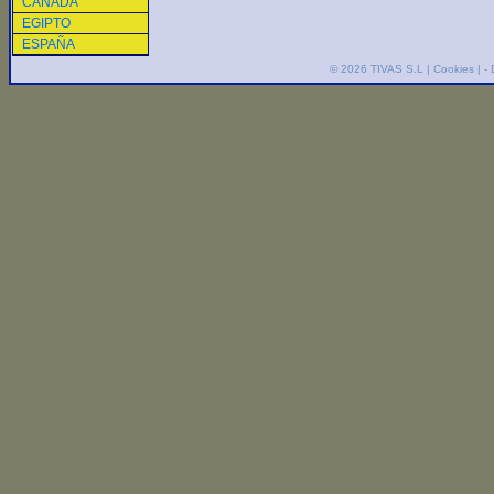
CANADA
EGIPTO
ESPAÑA
© 2026
TIVAS S.L
|
Cookies
| -