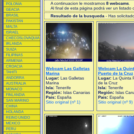
A continuacion le mostramos
8 webcams
.
POLONIA
Al final de esta página podrá ver un listad
GEACIA
BRASIL
Resultado de la busqueda
- Has solicitad
PAKISTAN
MALTA
ISRAEL
CHECOSLOVAQUIA
IRLANDA
SUIZA
FILIPINAS
ARMENIA
CROACIA
Webcam Las Galletas
Webcam La Quin
TAHITI
Marina
Puerto de la Cruz
ANDORRA
Lugar:
Las Galletas
Lugar:
La Quinta 
Marina
de la Cruz
AUSTRALIA
Isla:
Tenerife
Isla:
Tenerife
MONACO
Región:
Islas Canarias
Región:
Islas Can
FINLANDIA
Pais:
España
Pais:
España
SAN MARINO
Sitio original (nº 1)
Sitio original (nº 9)
CHINA
HOLANDA
REINO UNIDO
MEXICO
PERU