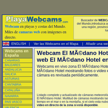
Buscador de
WEBC
del Mundo,introduzca a
Webcam
en playas y costas del Mundo.
una región, provinci
lu
camaras web
Miles de
con imágenes en
directo.
ENGLISH
|
Ver las Webcams en el Mapa
|
Añadir una we
Webcams en
Webcam El MÃ©dano Hote
España
web El MÃ©dano Hotel en
CANARIAS
BALEARES
Webcams en vivo zona El MÃ©dano Hote
ANDALUCIA
MÃ©dano Hotel mostrando fotos o video 
GALICIA
cámara es revisada periódicamente.
ASTURIAS
CANTABRIA
CATALUÑA
Listado completo y actualizado de cámaras meteorológ
NAVARRA
El MÃ©dano Hotel. Multitud de cámaras mostrando las
tiempo en el mar o en la montaña, si el cielo esta nub
PAIS VASCO
video en directo de la zona si está disponible
.
VALENCIA