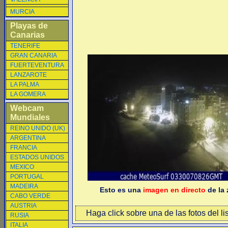
MURCIA
Playas de
Canarias
TENERIFE
GRAN CANARIA
FUERTEVENTURA
LANZAROTE
LA PALMA
LA GOMERA
Webcam
Mundiales
REINO UNIDO (UK)
ARGENTINA
FRANCIA
ESTADOS UNIDOS
MEXICO
PORTUGAL
MADEIRA
Esto es una
imagen en directo
de la 
CABO VERDE
AUSTRIA
Haga click sobre una de las fotos del li
RUSIA
ITALIA