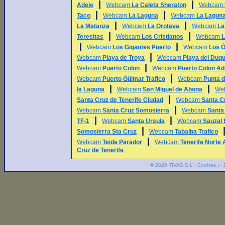
|
|
Adeje
Webcam
La Caleta Sheraton
Webcam
|
|
Taco
Webcam
La Laguna
Webcam
La Laguna
|
|
La Matanza
Webcam
La Orotava
Webcam
La
|
|
Teresitas
Webcam
Los Cristianos
Webcam
L
|
|
Webcam
Los Gigantes Puerto
Webcam
Los 
|
Webcam
Playa de Troya
Webcam
Playa del Duq
|
Webcam
Puerto Colon
Webcam
Puerto Colon Ad
|
Webcam
Puerto Güimar Trafico
Webcam
Punta d
|
|
la Laguna
Webcam
San Miguel de Abona
We
|
Santa Cruz de Tenerife Ciudad
Webcam
Santa C
|
Webcam
Santa Cruz Somosierra
Webcam
Santa
|
|
TF-1
Webcam
Santa Ursula
Webcam
Sauzal 
|
Somosierra Sta Cruz
Webcam
Tabaiba Trafico
|
Webcam
Teide Parador
Webcam
Tenerife Norte 
Cruz de Tenerife
© 2026
TIVAS S.L
|
Cookies
| -