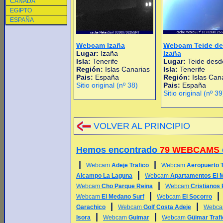
CANADA
EGIPTO
ESPAÑA
Webcam Izaña
Webcam Teide d
Lugar:
Izaña
Izaña
Isla:
Tenerife
Lugar:
Teide desd
Región:
Islas Canarias
Isla:
Tenerife
Pais:
España
Región:
Islas Can
Sitio original (nº 38)
Pais:
España
Sitio original (nº 39
VOLVER AL PRINCIPIO
Hemos encontrado
79 WEBCAMS
|
|
Webcam
Adeje Trafico
Webcam
Aeropuerto 
|
Alcampo La Laguna
Webcam
Apartamentos El 
|
Webcam
Cho Parque Reina
Webcam
Cristianos 
|
Webcam
El Medano Surf
Webcam
El Socorro
|
|
Garachico
Webcam
Golf Costa Adeje
Webc
|
|
Isora
Webcam
Guimar
Webcam
Güimar Trafi