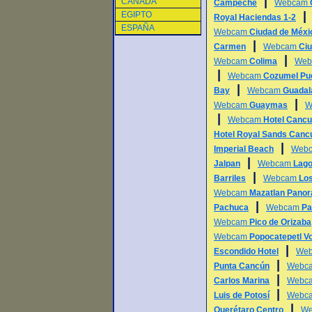
|
CANADA
Campeche
Webcam
EGIPTO
Royal Haciendas 1-2
ESPAÑA
Webcam
Ciudad de Méxi
|
Carmen
Webcam
Ciu
|
Webcam
Colima
We
|
Webcam
Cozumel Pu
|
Bay
Webcam
Guadala
|
Webcam
Guaymas
W
|
Webcam
Hotel Cancu
Hotel Royal Sands Canc
|
Imperial Beach
Web
|
Jalpan
Webcam
Lago
|
Barriles
Webcam
Los
Webcam
Mazatlan Pano
|
Pachuca
Webcam
Pa
Webcam
Pico de Orizaba
Webcam
Popocatepetl V
|
Escondido Hotel
We
|
Punta Cancún
Webc
|
Carlos Marina
Webc
|
Luis de Potosí
Webc
|
Querétaro Centro
W