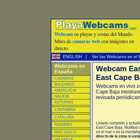
Webcam
en playas y costas del Mundo.
camaras web
Miles de
con imágenes en
directo.
ENGLISH
|
Ver las Webcams en el
Webcams en
Webcam Eas
España
East Cape B
CANARIAS
BALEARES
Webcams en vivo z
ANDALUCIA
Cape Baja mostrand
GALICIA
revisada periódica
ASTURIAS
CANTABRIA
CATALUÑA
Listado completo y actual
NAVARRA
East Cape Baja. Multitud
en el mar o en la montaña,
PAIS VASCO
directo de la zona si est
VALENCIA