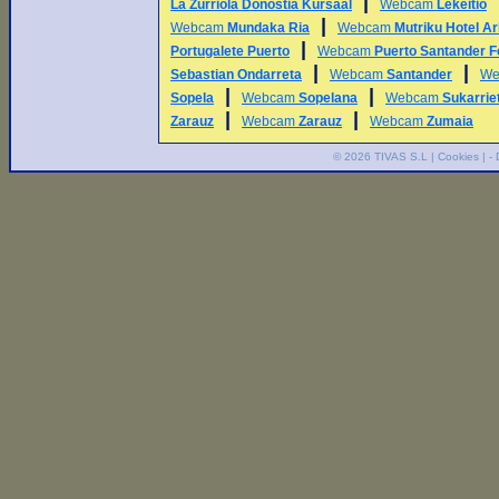
|
La Zurriola Donostia Kursaal
Webcam
Lekeitio
|
Webcam
Mundaka Ria
Webcam
Mutriku Hotel A
|
Portugalete Puerto
Webcam
Puerto Santander F
|
|
Sebastian Ondarreta
Webcam
Santander
We
|
|
Sopela
Webcam
Sopelana
Webcam
Sukarrie
|
|
Zarauz
Webcam
Zarauz
Webcam
Zumaia
© 2026
TIVAS S.L
|
Cookies
| -