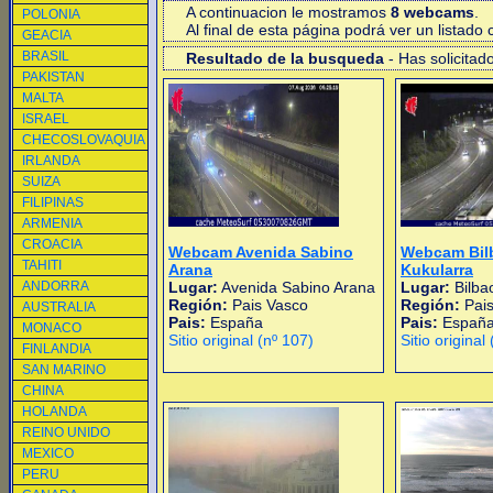
A continuacion le mostramos
8 webcams
.
POLONIA
Al final de esta página podrá ver un listad
GEACIA
BRASIL
Resultado de la busqueda
- Has solicitad
PAKISTAN
MALTA
ISRAEL
CHECOSLOVAQUIA
IRLANDA
SUIZA
FILIPINAS
ARMENIA
CROACIA
Webcam Avenida Sabino
Webcam Bil
TAHITI
Arana
Kukularra
ANDORRA
Lugar:
Avenida Sabino Arana
Lugar:
Bilba
Región:
Pais Vasco
Región:
Pai
AUSTRALIA
Pais:
España
Pais:
Españ
MONACO
Sitio original (nº 107)
Sitio original
FINLANDIA
SAN MARINO
CHINA
HOLANDA
REINO UNIDO
MEXICO
PERU