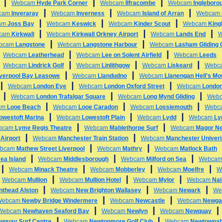
|
|
|
Webcam
Hyde Park Corner
Webcam
Ilfracombe
Webcam
Ingleboro
|
|
|
cam
Inveraray
Webcam
Inverness
Webcam
Island of Arran
Webcam
|
|
|
am
Joss Bay
Webcam
Keswick
Webcam
Kinder Scout
Webcam
King
|
|
|
cam
Kirkwall
Webcam
Kirkwall Orkney Airport
Webcam
Lands End
|
|
bcam
Langstone
Webcam
Langstone Harbour
Webcam
Lasham Gliding 
|
|
|
Webcam
Leatherhead
Webcam
Lee on Solent Airfield
Webcam
Leeds
|
|
|
|
Webcam
Lindrick Golf
Webcam
Linlithgow
Webcam
Liskeard
Webc
|
|
iverpool Bay Leasowe
Webcam
Llandudno
Webcam
Llanengan Hell's Mo
|
|
|
Webcam
London Eye
Webcam
London Oxford Street
Webcam
London
|
|
|
Webcam
London Trafalgar Square
Webcam
Long Mynd Gliding
Web
|
|
|
am
Looe Beach
Webcam
Looe Caradon
Webcam
Lossiemouth
Webc
|
|
|
owestoft Marina
Webcam
Lowestoft Plain
Webcam
Lydd
Webcam
Ly
|
|
bcam
Lyme Regis Theatre
Webcam
Mablethorpe Surf
Webcam
Magor N
|
|
Airport
Webcam
Manchester Train Station
Webcam
Manchester Univeri
|
|
bcam
Mathew Street Liverpool
Webcam
Mathry
Webcam
Matlock Bath
|
|
|
ea Island
Webcam
Middlesborough
Webcam
Milford on Sea
Webca
|
|
|
|
Webcam
Minack Theatre
Webcam
Mobberley
Webcam
Moelfre
W
|
|
|
|
Webcam
Mullion
Webcam
Mullion Hotel
Webcam
Mylor
Webcam
Nai
|
|
|
nthead Alston
Webcam
New Brighton Wallasey
Webcam
Newark
We
|
|
Webcam
Newby Bridge Windermere
Webcam
Newcastle
Webcam
Newga
|
|
Webcam
Newhaven Seaford Bay
Webcam
Newlyn
Webcam
Newquay
|
|
wquay Surf Centre
Webcam
Newtonmore Golf Club
Webcam
Newtowna