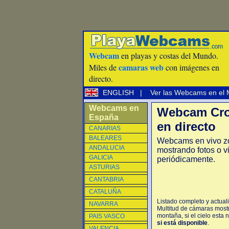
Webcam
en playas y costas del Mundo.
camaras web
Miles de
con imágenes en
directo.
ENGLISH
|
Ver las Webcams en el
Webcams en
Webcam Cro
España
en directo
CANARIAS
BALEARES
Webcams en vivo z
ANDALUCIA
mostrando fotos o v
GALICIA
periódicamente.
ASTURIAS
CANTABRIA
CATALUÑA
Listado completo y actual
NAVARRA
Multitud de cámaras mostr
montaña, si el cielo esta 
PAIS VASCO
si está disponible
.
VALENCIA