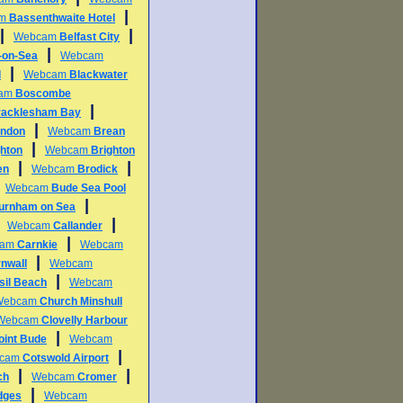
|
am
Bassenthwaite Hotel
|
|
Webcam
Belfast City
|
l-on-Sea
Webcam
|
d
Webcam
Blackwater
am
Boscombe
|
racklesham Bay
|
ndon
Webcam
Brean
|
ghton
Webcam
Brighton
|
|
en
Webcam
Brodick
|
Webcam
Bude Sea Pool
|
urnham on Sea
|
|
Webcam
Callander
|
cam
Carnkie
Webcam
|
nwall
Webcam
|
sil Beach
Webcam
Webcam
Church Minshull
Webcam
Clovelly Harbour
|
int Bude
Webcam
|
cam
Cotswold Airport
|
|
ch
Webcam
Cromer
|
dges
Webcam