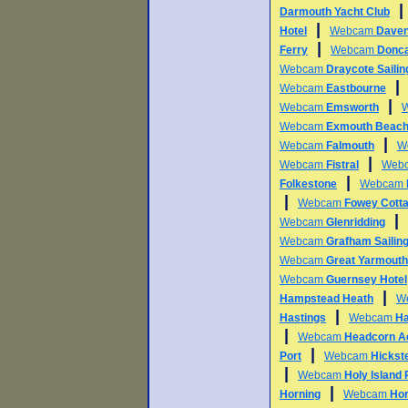
Darmouth Yacht Club
|
Hotel
Webcam
Daven
|
Ferry
Webcam
Donca
Webcam
Draycote Sailin
Webcam
Eastbourne
|
Webcam
Emsworth
Webcam
Exmouth Beac
|
Webcam
Falmouth
W
|
Webcam
Fistral
Web
|
Folkestone
Webcam
|
Webcam
Fowey Cott
|
Webcam
Glenridding
Webcam
Grafham Sailing
Webcam
Great Yarmouth
Webcam
Guernsey Hotel
|
Hampstead Heath
W
|
Hastings
Webcam
Ha
|
Webcam
Headcorn A
|
Port
Webcam
Hickst
|
Webcam
Holy Island
|
Horning
Webcam
Hor