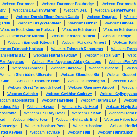
|
|
|
Webcam
Dartmoor
Webcam
Dartmoor Postbridge
Webcam
Dartmouth
|
|
|
try
Webcam
Dawlish Warren
Webcam
Deal
Webcam
Derwentwater
|
|
|
ster
Webcam
Dornie Eilean Donan Castle
Webcam
Douglas
Webc
|
|
|
g Club
Webcam
Draycote Water
Webcam
Dunbar
Webcam
Dundee
|
|
|
Webcam
Ecclesbourne Railway
Webcam
Edinburgh
Webcam
Edinburgh
|
|
Webcam
Emsworth Marina
Webcam
Enstone Airfield
Webcam
Errogie
|
|
|
h
Webcam
Exmouth Kitesurf
Webcam
Fairoaks Airport
Webcam
Falk
|
|
ebcam
Falmouth Harbour
Webcam
Falmouth Restaurant
Webcam
Farn
|
|
|
cam
Fistral Bay
Webcam
Fistral Newquay
Webcam
Fistral Surf
Web
|
|
Fort Augustus
Webcam
Fort Augustus Abbey Cottages
Webcam
Fort Wi
|
|
|
|
age
Webcam
Gibraltar
Webcam
Glasgow
Webcam
Glencoe
Webc
|
|
Webcam
Glenridding Ullswater
Webcam
Glenshee Ski
Webcam
Gosport
|
|
|
 Club
Webcam
Grasmere Hotel
Webcam
Grassington
Webcam
Grea
|
|
|
Webcam
Great Yarmouth Hotel
Webcam
Guernsey Airport
Webca
|
|
|
Webcam
Gwithian
Webcam
Gwithian Godrevy
Webcam
Gyllyngvas
|
|
|
ebcam
Happisburgh
Webcam
Harefield
Webcam
Harlyn Bay
Webca
|
|
|
stings Pier
Webcam
Hawes
Webcam
Hayle Hotel
Webcam
Hayle Su
|
|
|
erodrome
Webcam
Hell Bay Hotel
Webcam
Helston
Webcam
Herm I
|
|
|
ead
Webcam
Highertown
Webcam
Highlands End
Webcam
Hilbre Isl
|
|
|
 Rhoscolyn
Webcam
Honister Pass
Webcam
Honiton
Webcam
Horfiel
|
|
|
sted Keynes
Webcam
Hoylake
Webcam
Hull
Webcam
Hunstanton