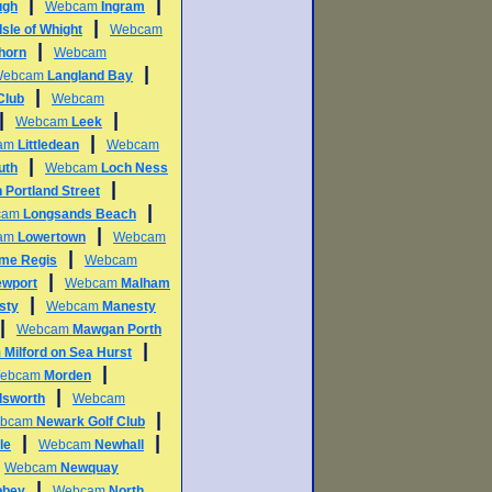
|
|
ugh
Webcam
Ingram
|
Isle of Whight
Webcam
|
horn
Webcam
|
Webcam
Langland Bay
|
Club
Webcam
|
|
Webcam
Leek
|
am
Littledean
Webcam
|
uth
Webcam
Loch Ness
|
 Portland Street
|
cam
Longsands Beach
|
am
Lowertown
Webcam
|
me Regis
Webcam
|
ewport
Webcam
Malham
|
sty
Webcam
Manesty
|
Webcam
Mawgan Porth
|
m
Milford on Sea Hurst
|
ebcam
Morden
|
lsworth
Webcam
|
bcam
Newark Golf Club
|
|
le
Webcam
Newhall
|
Webcam
Newquay
|
bbey
Webcam
North