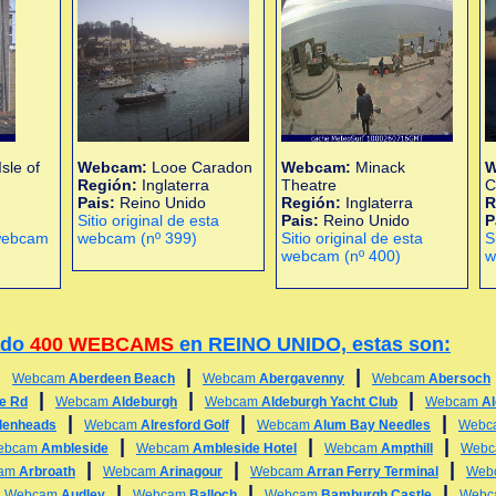
sle of
Webcam:
Looe Caradon
Webcam:
Minack
W
Región:
Inglaterra
Theatre
C
Pais:
Reino Unido
Región:
Inglaterra
R
Sitio original de esta
Pais:
Reino Unido
P
 webcam
webcam (nº 399)
Sitio original de esta
S
webcam (nº 400)
w
ado
400 WEBCAMS
en REINO UNIDO, estas son:
|
|
|
Webcam
Aberdeen Beach
Webcam
Abergavenny
Webcam
Abersoch
|
|
|
ge Rd
Webcam
Aldeburgh
Webcam
Aldeburgh Yacht Club
Webcam
A
|
|
|
lenheads
Webcam
Alresford Golf
Webcam
Alum Bay Needles
Webc
|
|
|
ebcam
Ambleside
Webcam
Ambleside Hotel
Webcam
Ampthill
Web
|
|
|
am
Arbroath
Webcam
Arinagour
Webcam
Arran Ferry Terminal
Web
|
|
|
|
Webcam
Audley
Webcam
Balloch
Webcam
Bamburgh Castle
Web