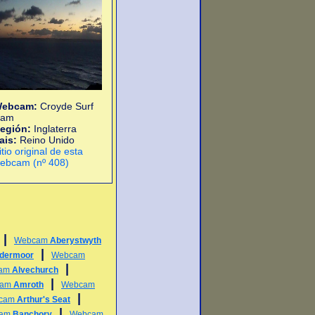
ebcam:
Croyde Surf
am
egión:
Inglaterra
ais:
Reino Unido
itio original de esta
ebcam (nº 408)
|
Webcam
Aberystwyth
|
ldermoor
Webcam
|
am
Alvechurch
|
cam
Amroth
Webcam
|
cam
Arthur's Seat
|
cam
Banchory
Webcam