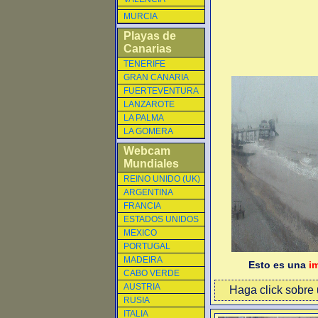
MURCIA
Playas de
Canarias
TENERIFE
GRAN CANARIA
FUERTEVENTURA
LANZAROTE
LA PALMA
LA GOMERA
Webcam
Mundiales
REINO UNIDO (UK)
ARGENTINA
FRANCIA
ESTADOS UNIDOS
MEXICO
PORTUGAL
MADEIRA
Esto es una
i
CABO VERDE
AUSTRIA
Haga click sobre u
RUSIA
ITALIA