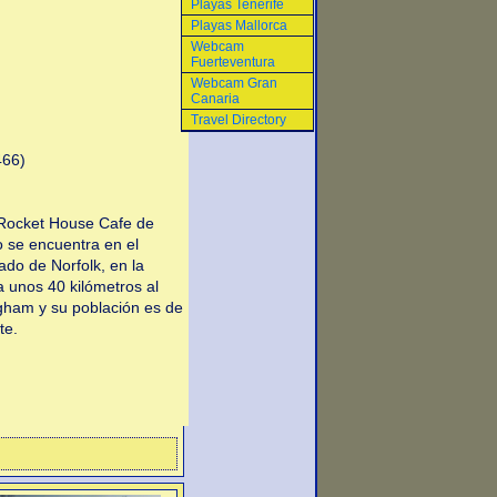
Playas Tenerife
Playas Mallorca
Webcam
Fuerteventura
Webcam Gran
Canaria
Travel Directory
466)
ocket House Cafe de
o se encuentra en el
dado de Norfolk, en la
a unos 40 kilómetros al
gham y su población es de
te.