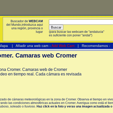
Buscador de
WEBCAM
del Mundo,introduzca aqui
una región, provincia o
lugar
(para buscar las webcam de "andalucia"
es suficiente con poner "andal")
 Mapa
|
Añadir una web cam -
Add Web Cam
|
Recomendamos
-
mer. Camaras web Cromer
ona Cromer. Camaras web de Cromer
ideo en tiempo real. Cada cámara es revisada
izado de cámaras meteorológicas en la zona de Cromer. Observa el tiempo en vivo
ando las condiciones atmosféricas actuales en Cromer. Averigua como está el tiem
nuboso, soleado o lluvioso.
Haz click en la foto y veras una imagen actualizada o 