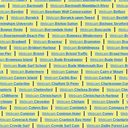
|
|
|
ham
Webcam
Barmouth
Webcam
Barmouth Mawddach River
Webc
|
|
ebcam
Baydon
Webcam
Beenham Wolf Conservation
Webcam
Belfast
|
|
|
ity
Webcam
Berwick
Webcam
Berwick-upon-Tweed
Webcam
Bexhil
|
|
rmingham University
Webcam
Bishop Sutton
Webcam
Bishops Strotfor
|
|
|
m
Bognor Regis
Webcam
Borrowdale Hotel
Webcam
Boscastle
Webc
|
|
am
Bournemouth Beach Pier
Webcam
Bowness Windermere
Webcam
B
|
|
|
ebcam
Bradwell
Webcam
Braemar
Webcam
Brampton
Webcam
Bra
|
|
|
ield
Webcam
Bridport Harbour
Webcam
Brightlingsea
Webcam
Bri
|
|
|
on Pier
Webcam
Bristol
Webcam
Bristol Traffic
Webcam
Broad Hav
|
|
cam
Brownsea Island
Webcam
Bude Breakwater
Webcam
Bude Hotel
|
|
|
Webcam
Bude Surf School
Webcam
Bude Widemouth Bay
Webcam
B
|
|
|
ck
Webcam
Buttermere
Webcam
Caiman
Webcam
Cairn o’ Mount
|
|
|
Webcam
Canvey Island
Webcam
Carbis Bay
Webcam
Carluke
Web
|
|
Webcam
Catterline
Webcam
Chalfont St Peter
Webcam
Charlestown Cor
|
|
|
atteris
Webcam
Chelmsford
Webcam
Chelsea Bridge
Webcam
Che
|
|
|
m
Chilthorne
Webcam
Christchurch
Webcam
Christchurch Harbour
|
|
|
|
rchtown
Webcam
Clevedon
Webcam
Clisham
Webcam
Clovelly
|
|
|
 Bay
Webcam
Colwyn Bay
Webcam
Combwich
Webcam
Compass Po
|
|
|
|
Webcam
Coniston
Webcam
Coniston Hotel
Webcam
Conwy
Web
|
|
ebcam
Coverack Hotel
Webcam
Crantock Bay Hotel
Webcam
Crianlari
|
|
bcam
Croyde Surf
Webcam
Croyde Surf Cam
Webcam
Dalby Forest Lo