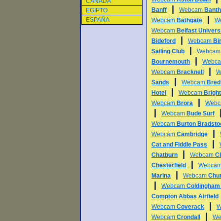
CANADA
|
Banff
Webcam
Bant
EGIPTO
|
ESPAÑA
Webcam
Bathgate
W
Webcam
Belfast Univers
|
Bideford
Webcam
Bi
|
Sailing Club
Webca
|
Bournemouth
Webc
|
Webcam
Bracknell
W
|
Sands
Webcam
Bredf
|
Hotel
Webcam
Bright
|
Webcam
Brora
Web
|
Webcam
Bude Surf
Webcam
Burton Bradsto
|
Webcam
Cambridge
|
Cat and Fiddle Pass
|
Chatburn
Webcam
Ch
|
Chesterfield
Webca
|
Marina
Webcam
Chu
|
Webcam
Coldingham
Compton Abbas Airfield
|
Webcam
Coverack
W
|
Webcam
Crondall
We