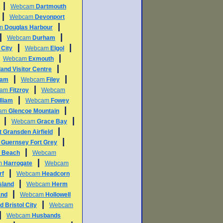
|
Webcam
Dartmouth
|
Webcam
Devonport
|
am
Douglas Harbour
|
|
Webcam
Durham
|
|
 City
Webcam
Elgol
|
|
Webcam
Exmouth
|
land Visitor Centre
|
|
ham
Webcam
Filey
|
cam
Fitzroy
Webcam
|
lliam
Webcam
Fowey
|
am
Glencoe Mountain
|
|
Webcam
Grace Bay
|
t Gransden Airfield
|
m
Guernsey Fort Grey
|
e Beach
Webcam
|
m
Harrogate
Webcam
|
rf
Webcam
Headcorn
|
sland
Webcam
Herm
|
and
Webcam
Hollowell
|
d Bristol City
Webcam
|
Webcam
Husbands