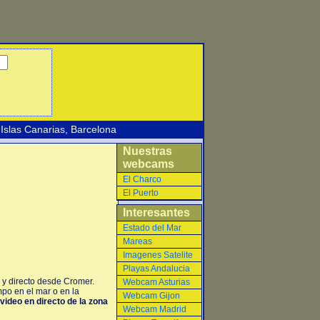
Islas Canarias
,
Barcelona
Nuestras
webcams
El Charco
El Puerto
Interesantes
Estado del Mar
Mareas
Imagenes Satelite
Playas Andalucia
 y directo desde Cromer.
Webcam Asturias
po en el mar o en la
Webcam Gijon
video en directo de la zona
Webcam Madrid