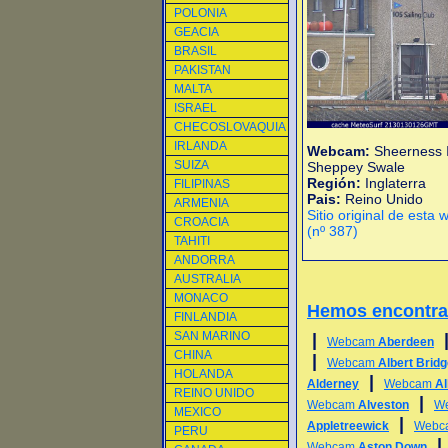
POLONIA
GEACIA
BRASIL
PAKISTAN
MALTA
ISRAEL
CHECOSLOVAQUIA
IRLANDA
Webcam:
Sheerness I
SUIZA
Sheppey Swale
Región:
Inglaterra
FILIPINAS
Pais:
Reino Unido
ARMENIA
Sitio original de esta
CROACIA
(nº 387)
TAHITI
ANDORRA
AUSTRALIA
MONACO
Hemos encontr
FINLANDIA
SAN MARINO
|
Webcam
Aberdeen
CHINA
|
Webcam
Albert Brid
HOLANDA
|
Alderney
Webcam
Al
REINO UNIDO
|
Webcam
Alveston
W
MEXICO
|
Appletreewick
Webc
PERU
Webcam
Aston Down