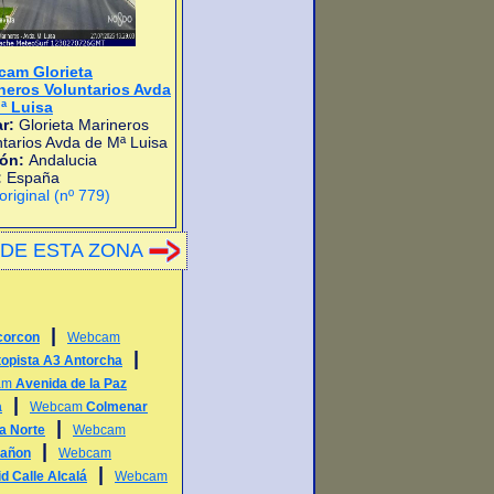
am Glorieta
neros Voluntarios Avda
ª Luisa
r:
Glorieta Marineros
ntarios Avda de Mª Luisa
ión:
Andalucia
:
España
 original (nº 779)
DE ESTA ZONA
|
corcon
Webcam
|
opista A3 Antorcha
am
Avenida de la Paz
|
a
Webcam
Colmenar
|
a Norte
Webcam
|
rañon
Webcam
|
d Calle Alcalá
Webcam