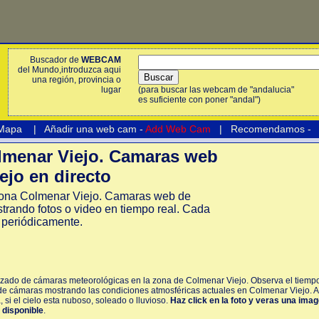
Buscador de
WEBCAM
del Mundo,introduzca aqui
una región, provincia o
lugar
(para buscar las webcam de "andalucia"
es suficiente con poner "andal")
 Mapa
|
Añadir una web cam -
Add Web Cam
|
Recomendamos
-
menar Viejo. Camaras web
ejo en directo
ona Colmenar Viejo. Camaras web de
rando fotos o video en tiempo real. Cada
 periódicamente.
izado de cámaras meteorológicas en la zona de Colmenar Viejo. Observa el tiempo
 de cámaras mostrando las condiciones atmosféricas actuales en Colmenar Viejo. 
 si el cielo esta nuboso, soleado o lluvioso.
Haz click en la foto y veras una ima
á disponible
.