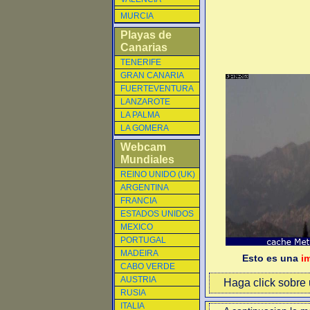
MURCIA
Playas de
Canarias
TENERIFE
GRAN CANARIA
FUERTEVENTURA
LANZAROTE
LA PALMA
LA GOMERA
Webcam
Mundiales
REINO UNIDO (UK)
ARGENTINA
FRANCIA
ESTADOS UNIDOS
MEXICO
PORTUGAL
MADEIRA
Esto es una
i
CABO VERDE
AUSTRIA
Haga click sobre u
RUSIA
ITALIA