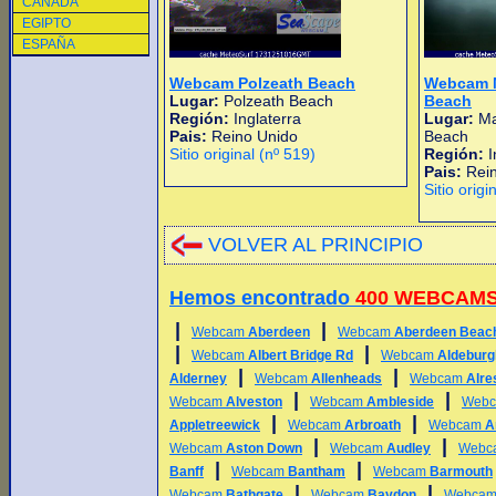
CANADA
EGIPTO
ESPAÑA
Webcam Polzeath Beach
Webcam 
Lugar:
Polzeath Beach
Beach
Región:
Inglaterra
Lugar:
Ma
Pais:
Reino Unido
Beach
Sitio original (nº 519)
Región:
I
Pais:
Rein
Sitio origi
VOLVER AL PRINCIPIO
Hemos encontrado
400 WEBCAM
|
|
Webcam
Aberdeen
Webcam
Aberdeen Beac
|
|
Webcam
Albert Bridge Rd
Webcam
Aldeburg
|
|
Alderney
Webcam
Allenheads
Webcam
Alre
|
|
Webcam
Alveston
Webcam
Ambleside
Web
|
|
Appletreewick
Webcam
Arbroath
Webcam
A
|
|
Webcam
Aston Down
Webcam
Audley
Webc
|
|
Banff
Webcam
Bantham
Webcam
Barmouth
|
|
Webcam
Bathgate
Webcam
Baydon
Webca