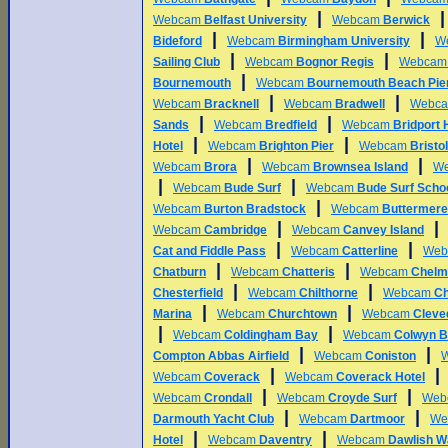
|
Webcam
Belfast University
Webcam
Berwick
|
|
Bideford
Webcam
Birmingham University
W
|
|
Sailing Club
Webcam
Bognor Regis
Webca
|
Bournemouth
Webcam
Bournemouth Beach Pie
|
|
Webcam
Bracknell
Webcam
Bradwell
Webc
|
|
Sands
Webcam
Bredfield
Webcam
Bridport 
|
|
Hotel
Webcam
Brighton Pier
Webcam
Bristol
|
|
Webcam
Brora
Webcam
Brownsea Island
W
|
|
Webcam
Bude Surf
Webcam
Bude Surf Scho
|
Webcam
Burton Bradstock
Webcam
Buttermere
|
Webcam
Cambridge
Webcam
Canvey Island
|
|
Cat and Fiddle Pass
Webcam
Catterline
We
|
|
Chatburn
Webcam
Chatteris
Webcam
Chelm
|
|
Chesterfield
Webcam
Chilthorne
Webcam
Ch
|
|
Marina
Webcam
Churchtown
Webcam
Cleve
|
|
Webcam
Coldingham Bay
Webcam
Colwyn 
|
|
Compton Abbas Airfield
Webcam
Coniston
|
Webcam
Coverack
Webcam
Coverack Hotel
|
|
Webcam
Crondall
Webcam
Croyde Surf
Web
|
|
Darmouth Yacht Club
Webcam
Dartmoor
We
|
|
Hotel
Webcam
Daventry
Webcam
Dawlish W