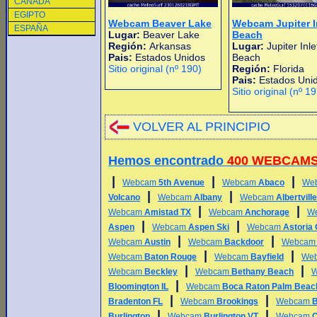
CANADA
EGIPTO
Webcam Beaver Lake
Webcam Jupiter I
ESPAÑA
Lugar:
Beaver Lake
Beach
Región:
Arkansas
Lugar:
Jupiter Inl
Pais:
Estados Unidos
Beach
Sitio original (nº 190)
Región:
Florida
Pais:
Estados Uni
Sitio original (nº 1
VOLVER AL PRINCIPIO
Hemos encontrado
400 WEBCAM
|
|
|
Webcam
5th Avenue
Webcam
Abaco
We
|
|
Volcano
Webcam
Albany
Webcam
Albertville
|
|
Webcam
Amistad TX
Webcam
Anchorage
W
|
|
Aspen
Webcam
Aspen Ski
Webcam
Astoria
|
|
Webcam
Austin
Webcam
Backdoor
Webca
|
|
Webcam
Baton Rouge
Webcam
Bayfield
We
|
|
Webcam
Beckley
Webcam
Bethany Beach
|
Bloomington IL
Webcam
Boca Raton Palm Beac
|
|
Bradenton FL
Webcam
Brookings
Webcam
B
|
|
Burlington
Webcam
Burlington VT
Webcam
C