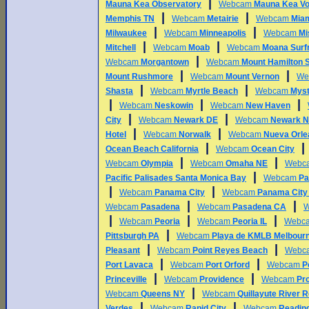
|
Mauna Kea Observatory
Webcam
Mauna Kea Vo
|
|
Memphis TN
Webcam
Metairie
Webcam
Miam
|
|
Milwaukee
Webcam
Minneapolis
Webcam
Mi
|
|
Mitchell
Webcam
Moab
Webcam
Moana Surfr
|
Webcam
Morgantown
Webcam
Mount Hamilton 
|
|
Mount Rushmore
Webcam
Mount Vernon
We
|
|
Shasta
Webcam
Myrtle Beach
Webcam
Myst
|
|
|
Webcam
Neskowin
Webcam
New Haven
|
|
City
Webcam
Newark DE
Webcam
Newark N
|
|
Hotel
Webcam
Norwalk
Webcam
Nueva Orle
|
Ocean Beach California
Webcam
Ocean City
|
|
Webcam
Olympia
Webcam
Omaha NE
Webc
|
Pacific Palisades Santa Monica Bay
Webcam
Pa
|
|
Webcam
Panama City
Webcam
Panama City
|
|
Webcam
Pasadena
Webcam
Pasadena CA
|
|
|
Webcam
Peoria
Webcam
Peoria IL
Webc
|
Pittsburgh PA
Webcam
Playa de KMLB Melbour
|
|
Pleasant
Webcam
Point Reyes Beach
Webc
|
|
Port Lavaca
Webcam
Port Orford
Webcam
P
|
|
Princeville
Webcam
Providence
Webcam
Pr
|
Webcam
Queens NY
Webcam
Quillayute River 
|
|
Verdes
Webcam
Rapid City
Webcam
Readin