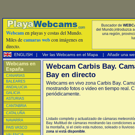
Buscador de
WEBC
del Mundo,introduzca a
Webcam
en playas y costas del Mundo.
una región, provinci
lu
camaras web
Miles de
con imágenes en
directo.
ENGLISH
|
Ver las Webcams en el Mapa
|
Añadir una we
Webcams en
Webcam Carbis Bay. Cam
España
Bay en directo
CANARIAS
BALEARES
Webcams en vivo zona Carbis Bay. Cama
ANDALUCIA
mostrando fotos o video en tiempo real. 
GALICIA
periódicamente.
ASTURIAS
CANTABRIA
CATALUÑA
Listado completo y actualizado de cámaras meteorológ
NAVARRA
Bay. Multitud de cámaras mostrando las condiciones a
la montaña, si el cielo esta nuboso, soleado o lluvioso
PAIS VASCO
zona si está disponible
.
VALENCIA