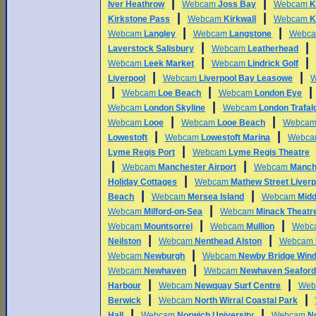
|
|
Iver Heathrow
Webcam
Joss Bay
Webcam
K
|
|
Kirkstone Pass
Webcam
Kirkwall
Webcam
K
|
|
Webcam
Langley
Webcam
Langstone
Webc
|
|
Laverstock Salisbury
Webcam
Leatherhead
|
|
Webcam
Leek Market
Webcam
Lindrick Golf
|
|
Liverpool
Webcam
Liverpool Bay Leasowe
|
|
Webcam
Loe Beach
Webcam
London Eye
|
Webcam
London Skyline
Webcam
London Trafal
|
|
Webcam
Looe
Webcam
Looe Beach
Webca
|
|
Lowestoft
Webcam
Lowestoft Marina
Webc
|
Lyme Regis Port
Webcam
Lyme Regis Theatre
|
|
Webcam
Manchester Airport
Webcam
Manche
|
Holiday Cottages
Webcam
Mathew Street Liverp
|
|
Beach
Webcam
Mersea Island
Webcam
Midd
|
Webcam
Milford-on-Sea
Webcam
Minack Theatr
|
|
Webcam
Mountsorrel
Webcam
Mullion
Webc
|
|
Neilston
Webcam
Nenthead Alston
Webcam
|
Webcam
Newburgh
Webcam
Newby Bridge Win
|
Webcam
Newhaven
Webcam
Newhaven Seaford
|
|
Harbour
Webcam
Newquay Surf Centre
We
|
|
Berwick
Webcam
North Wirral Coastal Park
|
|
Hall
Webcam
Norwich University
Webcam
N