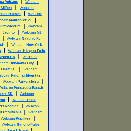
|
oa Volcano
Webcam
|
m
Milford
Webcam
|
ssouri River
Webcam
|
bcam
Montpelier VT
|
unt Redoubt
Webcam
|
n Jacinto
Webcam
Mt
|
Webcam
Navarre FL
|
ch
Webcam
New York
|
s
Webcam
Niagara Falls
|
Beach CA
Webcam
|
bcam
Oklahoma City
|
m
Orem UT
Webcam
ebcam
Palomar Mountain
|
|
Webcam
Parkersburg
Webcam
Pensacola Beach
|
ierre SD
Webcam
|
llo
Webcam
Point
|
ort Angeles
Webcam
|
rtsmouth NH
Webcam
|
|
Webcam
Pupukea
|
Webcam
Rancho Palos
|
ndo Beach Hotel