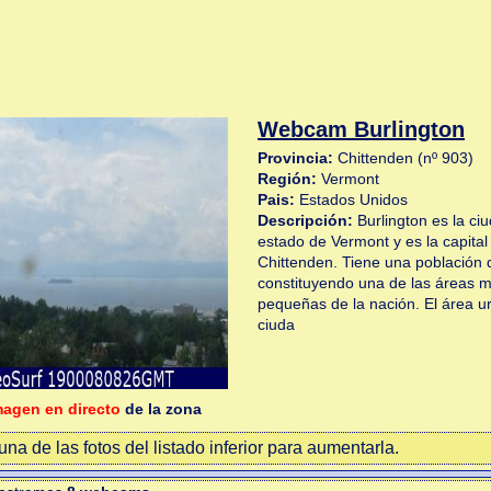
Webcam Burlington
Provincia:
Chittenden (nº 903)
Región:
Vermont
Pais:
Estados Unidos
Descripción:
Burlington es la ci
estado de Vermont y es la capita
Chittenden. Tiene una población 
constituyendo una de las áreas 
pequeñas de la nación. El área u
ciuda
magen en directo
de la zona
na de las fotos del listado inferior para aumentarla.