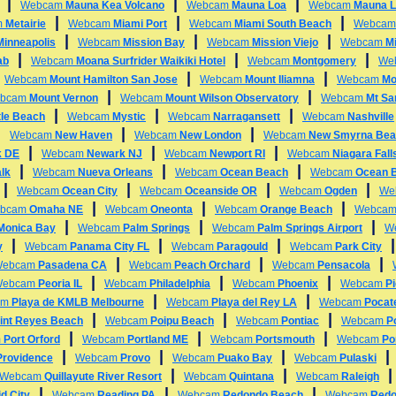
|
|
|
Webcam
Mauna Kea Volcano
Webcam
Mauna Loa
Webcam
Mauna L
|
|
|
m
Metairie
Webcam
Miami Port
Webcam
Miami South Beach
Webca
|
|
|
Minneapolis
Webcam
Mission Bay
Webcam
Mission Viejo
Webcam
Mi
|
|
|
ab
Webcam
Moana Surfrider Waikiki Hotel
Webcam
Montgomery
We
|
|
|
Webcam
Mount Hamilton San Jose
Webcam
Mount Iliamna
Webcam
Mo
|
|
bcam
Mount Vernon
Webcam
Mount Wilson Observatory
Webcam
Mt Sa
|
|
|
tle Beach
Webcam
Mystic
Webcam
Narragansett
Webcam
Nashville
|
|
|
Webcam
New Haven
Webcam
New London
Webcam
New Smyrna Bea
|
|
|
k DE
Webcam
Newark NJ
Webcam
Newport RI
Webcam
Niagara Fall
|
|
|
lk
Webcam
Nueva Orleans
Webcam
Ocean Beach
Webcam
Ocean 
|
|
|
|
Webcam
Ocean City
Webcam
Oceanside OR
Webcam
Ogden
We
|
|
|
bcam
Omaha NE
Webcam
Oneonta
Webcam
Orange Beach
Webca
|
|
|
 Monica Bay
Webcam
Palm Springs
Webcam
Palm Springs Airport
W
|
|
|
y
Webcam
Panama City FL
Webcam
Paragould
Webcam
Park City
|
|
|
Webcam
Pasadena CA
Webcam
Peach Orchard
Webcam
Pensacola
|
|
|
Webcam
Peoria IL
Webcam
Philadelphia
Webcam
Phoenix
Webcam
P
|
|
am
Playa de KMLB Melbourne
Webcam
Playa del Rey LA
Webcam
Pocate
|
|
|
int Reyes Beach
Webcam
Poipu Beach
Webcam
Pontiac
Webcam
P
|
|
|
m
Port Orford
Webcam
Portland ME
Webcam
Portsmouth
Webcam
Po
|
|
|
Providence
Webcam
Provo
Webcam
Puako Bay
Webcam
Pulaski
|
|
Webcam
Quillayute River Resort
Webcam
Quintana
Webcam
Raleigh
|
|
|
d City
Webcam
Reading PA
Webcam
Redondo Beach
Webcam
Redo