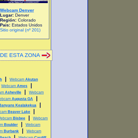
Webcam Denver
Lugar:
Denver
Región:
Colorado
Pais:
Estados Unidos
Sitio original (nº 201)
DE ESTA ZONA
|
h
Webcam
Akutan
|
|
Webcam
Ames
|
am
Asheville
Webcam
|
ebcam
Augusta GA
|
Banyans Kealakekua
|
cam
Beaver Lake
|
ebcam
Bisbee
Webcam
|
am
Boulder
Webcam
|
am
Burbank
Webcam
|
 Beach
Webcam
Cardiff