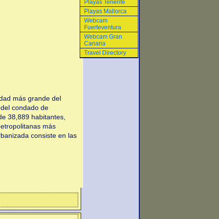
Playas Tenerife
Playas Mallorca
Webcam
Fuerteventura
Webcam Gran
Canaria
Travel Directory
udad más grande del
l del condado de
de 38,889 habitantes,
metropolitanas más
rbanizada consiste en las