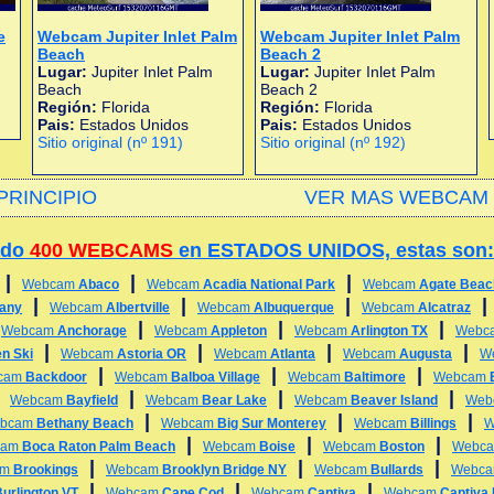
e
Webcam Jupiter Inlet Palm
Webcam Jupiter Inlet Palm
Beach
Beach 2
Lugar:
Jupiter Inlet Palm
Lugar:
Jupiter Inlet Palm
Beach
Beach 2
Región:
Florida
Región:
Florida
Pais:
Estados Unidos
Pais:
Estados Unidos
Sitio original (nº 191)
Sitio original (nº 192)
PRINCIPIO
VER MAS WEBCAM 
ado
400 WEBCAMS
en ESTADOS UNIDOS, estas son:
|
|
|
Webcam
Abaco
Webcam
Acadia National Park
Webcam
Agate Beac
|
|
|
any
Webcam
Albertville
Webcam
Albuquerque
Webcam
Alcatraz
|
|
|
|
Webcam
Anchorage
Webcam
Appleton
Webcam
Arlington TX
Webc
|
|
|
|
n Ski
Webcam
Astoria OR
Webcam
Atlanta
Webcam
Augusta
W
|
|
|
cam
Backdoor
Webcam
Balboa Village
Webcam
Baltimore
Webcam
|
|
|
|
Webcam
Bayfield
Webcam
Bear Lake
Webcam
Beaver Island
Web
|
|
|
bcam
Bethany Beach
Webcam
Big Sur Monterey
Webcam
Billings
W
|
|
|
cam
Boca Raton Palm Beach
Webcam
Boise
Webcam
Boston
Webc
|
|
|
am
Brookings
Webcam
Brooklyn Bridge NY
Webcam
Bullards
Webc
|
|
|
urlington VT
Webcam
Cape Cod
Webcam
Captiva
Webcam
Captiva