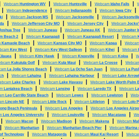
|
|
|
|
Webcam
Huntington WV
Webcam
Huntsville
Webcam
Idaho Falls
|
|
|
Webcam
Independence
Webcam
Indianapolis
Webcam
Iowa City
|
|
|
ki
Webcam
Jackson MS
Webcam
Jacksonville
Webcam
Jacksonvill
|
|
|
ida
Webcam
Jefferson City MO
Webcam
Jersey City
Webcam
Jocko'
|
|
|
Joshua Tree
Webcam
Juneau
Webcam
Juneau AK
Webcam
Jupiter 
|
|
|
alm Beach 2
Webcam
Kaanapali
Webcam
Kaanapali Resort
Webcam
|
|
|
m
Kamaole Beach
Webcam
Kansas City MO
Webcam
Kapaa
Webca
|
|
|
bcam
Key West
Webcam
Key West Galleon
Webcam
Kihei
Webcam
|
|
|
|
Kilauea
Webcam
Kitty Hawk
Webcam
Knoxville
Webcam
Koloa
W
|
|
|
ebcam
Kukuiula Golf
Webcam
Kula Maui
Webcam
La Crosse
Webca
|
|
cam
La Jolla Shores Beach
Webcam
La Ocho San Juan
Webcam
La Pus
|
|
|
ch
Webcam
Lahaina
Webcam
Lahaina Harbour
Webcam
Lake Arrow
|
|
ebcam
Lake Charles
Webcam
Lake Havasu
Webcam
Lake Worth Palm 
|
|
|
am
Laniakea Beach
Webcam
Lansing
Webcam
Laredo TX
Webcam
L
|
|
|
am
Leo Carrillo State Beach
Webcam
Lewes
Webcam
Lewiston
Web
|
|
|
am
Lincoln NE
Webcam
Little Rock
Webcam
Littleton
Webcam
Lolo 
|
|
ong Beach Peninsula
Webcam
Los Angeles
Webcam
Los Angeles Airpo
|
|
|
am
Los Angeles University
Webcam
Louisville
Webcam
Macatawa
We
|
|
|
|
Webcam
Macon
Webcam
Madison
Webcam
Makena
Webcam
Mal
|
|
|
Webcam
Manhattan
Webcam
Manhattan Beach Pier
Webcam
Marina 
|
|
|
 of Technology
Webcam
Matagorda
Webcam
Maui Kai Resort
Webc