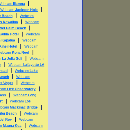
|
Webcam
Iliamna
|
|
Webcam
Jackson Hole
|
e Beach
Webcam
|
s Kawailoa
Webcam
|
Inlet Palm Beach
|
Kailua Hotel
Webcam
|
m
Kapalua
Webcam
|
Kihei Hotel
Webcam
|
ebcam
Kona Reef
|
m
La Jolla Golf
Webcam
|
h
Webcam
Lafayette LA
|
head
Webcam
Lake
|
Beach
Webcam
|
as Vegas
Webcam
|
cam
Lick Observatory
|
Pass
Webcam
Long
|
rt
Webcam
Los
|
bcam
Mackinac Bridge
|
ibu Beach
Webcam
|
del Rey
Webcam
|
am
Mauna Kea
Webcam