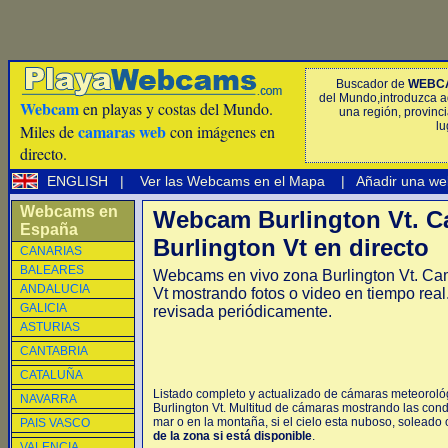
Buscador de
WEBC
del Mundo,introduzca a
Webcam
en playas y costas del Mundo.
una región, provinci
lu
camaras web
Miles de
con imágenes en
directo.
ENGLISH
|
Ver las Webcams en el Mapa
|
Añadir una we
Webcams en
Webcam Burlington Vt. 
España
Burlington Vt en directo
CANARIAS
BALEARES
Webcams en vivo zona Burlington Vt. Ca
ANDALUCIA
Vt mostrando fotos o video en tiempo rea
GALICIA
revisada periódicamente.
ASTURIAS
CANTABRIA
CATALUÑA
Listado completo y actualizado de cámaras meteorológi
NAVARRA
Burlington Vt. Multitud de cámaras mostrando las cond
mar o en la montaña, si el cielo esta nuboso, soleado 
PAIS VASCO
de la zona si está disponible
.
VALENCIA