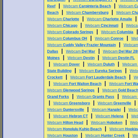
|
|
Reef
Webcam
Carpinteria Beach
Webcam
Ca
|
|
Beach
Webcam
Chambersburg
Webcam
Cha
|
Webcam
Charlotte
Webcam
Charlotte Amalie
|
|
Webcam
Chicago
Webcam
Cincinnati
Webc
|
Webcam
Colorado Springs
Webcam
Columbia
|
|
Webcam
Columbus OH
Webcam
Conroe
We
|
Webcam
Cuddy Valley Frazier Mountain
Webca
|
|
Dallas
Webcam
Del Mar
Webcam
Del Mar 28
|
|
Moines
Webcam
Destin
Webcam
Destin FL
|
|
|
Webcam
Dover
Webcam
Duluth
Webcam
|
|
State Building
Webcam
Eureka Springs
Web
|
|
Crockett
Webcam
Fort Lauderdale Beach
W
|
|
Webcam
Fort Walton Beach
Webcam
Fort W
|
Webcam
Glenwood Springs
Webcam
Gold Beac
|
|
Grand Forks
Webcam
Grants Pass
Webcam
|
|
Webcam
Greensboro
Webcam
Greenville
|
|
Webcam
Guntersville
Webcam
Hanalei
Web
|
|
|
Webcam
Hebron CT
Webcam
Helena
We
|
|
Webcam
Hilton Head
Webcam
Hoboken
Web
|
Webcam
Honolulu Kuhio Beach
Webcam
Hookip
|
|
Webcam
Houston
Webcam
Hunter Creek
We