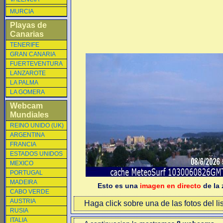
MURCIA
Playas de
Canarias
TENERIFE
GRAN CANARIA
FUERTEVENTURA
LANZAROTE
LA PALMA
LA GOMERA
Webcam
Mundiales
REINO UNIDO (UK)
ARGENTINA
FRANCIA
ESTADOS UNIDOS
MEXICO
PORTUGAL
MADEIRA
Esto es una
imagen en directo
de la 
CABO VERDE
AUSTRIA
Haga click sobre una de las fotos del li
RUSIA
ITALIA