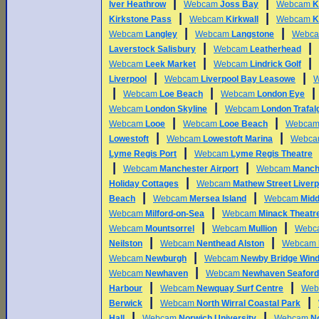
|
|
Iver Heathrow
Webcam
Joss Bay
Webcam
K
|
|
Kirkstone Pass
Webcam
Kirkwall
Webcam
K
|
|
Webcam
Langley
Webcam
Langstone
Webc
|
|
Laverstock Salisbury
Webcam
Leatherhead
|
|
Webcam
Leek Market
Webcam
Lindrick Golf
|
|
Liverpool
Webcam
Liverpool Bay Leasowe
|
|
Webcam
Loe Beach
Webcam
London Eye
|
Webcam
London Skyline
Webcam
London Trafal
|
|
Webcam
Looe
Webcam
Looe Beach
Webca
|
|
Lowestoft
Webcam
Lowestoft Marina
Webc
|
Lyme Regis Port
Webcam
Lyme Regis Theatre
|
|
Webcam
Manchester Airport
Webcam
Manche
|
Holiday Cottages
Webcam
Mathew Street Liverp
|
|
Beach
Webcam
Mersea Island
Webcam
Midd
|
Webcam
Milford-on-Sea
Webcam
Minack Theatr
|
|
Webcam
Mountsorrel
Webcam
Mullion
Webc
|
|
Neilston
Webcam
Nenthead Alston
Webcam
|
Webcam
Newburgh
Webcam
Newby Bridge Win
|
Webcam
Newhaven
Webcam
Newhaven Seaford
|
|
Harbour
Webcam
Newquay Surf Centre
We
|
|
Berwick
Webcam
North Wirral Coastal Park
|
|
Hall
Webcam
Norwich University
Webcam
N