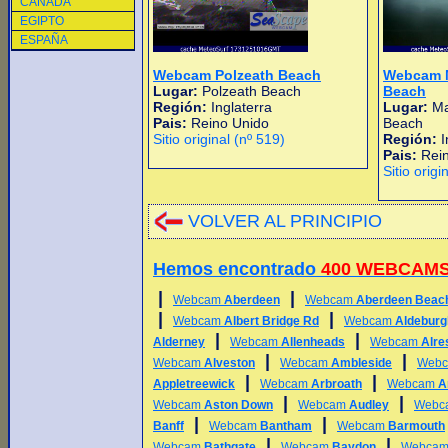
CANADA
EGIPTO
ESPAÑA
Webcam Polzeath Beach
Webcam 
Lugar:
Polzeath Beach
Beach
Región:
Inglaterra
Lugar:
Ma
Pais:
Reino Unido
Beach
Sitio original (nº 519)
Región:
I
Pais:
Rein
Sitio origi
VOLVER AL PRINCIPIO
Hemos encontrado
400 WEBCAM
|
|
Webcam
Aberdeen
Webcam
Aberdeen Beac
|
|
Webcam
Albert Bridge Rd
Webcam
Aldeburg
|
|
Alderney
Webcam
Allenheads
Webcam
Alre
|
|
Webcam
Alveston
Webcam
Ambleside
Web
|
|
Appletreewick
Webcam
Arbroath
Webcam
A
|
|
Webcam
Aston Down
Webcam
Audley
Webc
|
|
Banff
Webcam
Bantham
Webcam
Barmouth
|
|
Webcam
Bathgate
Webcam
Baydon
Webca