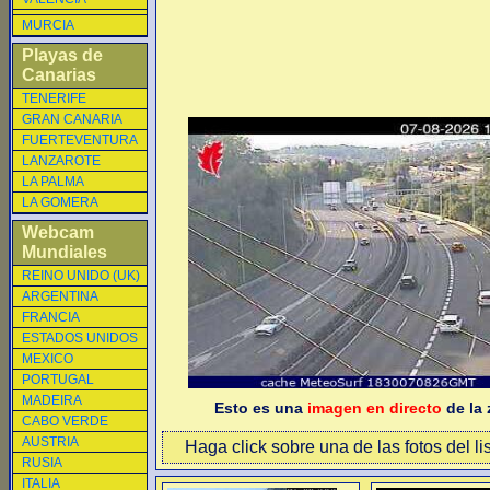
MURCIA
Playas de
Canarias
TENERIFE
GRAN CANARIA
FUERTEVENTURA
LANZAROTE
LA PALMA
LA GOMERA
Webcam
Mundiales
REINO UNIDO (UK)
ARGENTINA
FRANCIA
ESTADOS UNIDOS
MEXICO
PORTUGAL
MADEIRA
Esto es una
imagen en directo
de la 
CABO VERDE
AUSTRIA
Haga click sobre una de las fotos del li
RUSIA
ITALIA