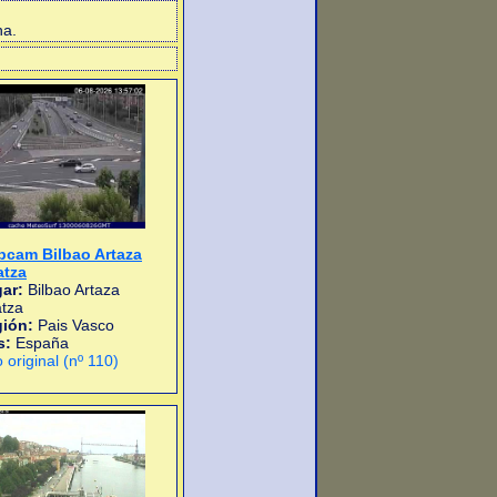
na.
cam Bilbao Artaza
atza
ar:
Bilbao Artaza
atza
gión:
Pais Vasco
s:
España
o original (nº 110)