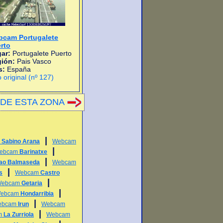
cam Portugalete
rto
ar:
Portugalete Puerto
gión:
Pais Vasco
s:
España
o original (nº 127)
DE ESTA ZONA
|
 Sabino Arana
Webcam
|
ebcam
Barinatxe
|
bao Balmaseda
Webcam
|
s
Webcam
Castro
|
Webcam
Getaria
|
ebcam
Hondarribia
|
ebcam
Irun
Webcam
|
m
La Zurriola
Webcam