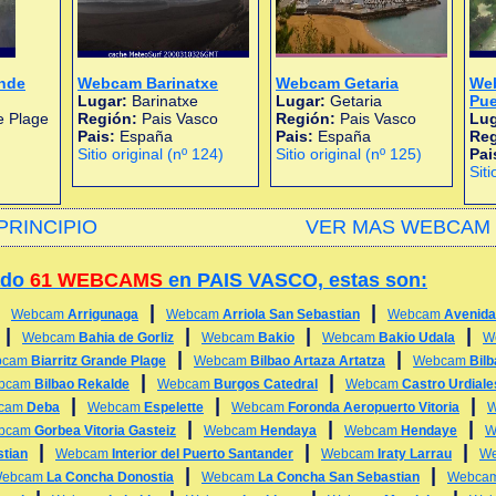
ande
Webcam Barinatxe
Webcam Getaria
Web
Lugar:
Barinatxe
Lugar:
Getaria
Pue
e Plage
Región:
Pais Vasco
Región:
Pais Vasco
Lug
Pais:
España
Pais:
España
Re
Sitio original (nº 124)
Sitio original (nº 125)
Pai
Siti
PRINCIPIO
VER MAS WEBCAM 
ado
61 WEBCAMS
en PAIS VASCO, estas son:
|
|
|
Webcam
Arrigunaga
Webcam
Arriola San Sebastian
Webcam
Avenida
|
|
|
|
Webcam
Bahia de Gorliz
Webcam
Bakio
Webcam
Bakio Udala
W
|
|
bcam
Biarritz Grande Plage
Webcam
Bilbao Artaza Artatza
Webcam
Bil
|
|
bcam
Bilbao Rekalde
Webcam
Burgos Catedral
Webcam
Castro Urdiale
|
|
|
cam
Deba
Webcam
Espelette
Webcam
Foronda Aeropuerto Vitoria
|
|
|
bcam
Gorbea Vitoria Gasteiz
Webcam
Hendaya
Webcam
Hendaye
W
|
|
|
stian
Webcam
Interior del Puerto Santander
Webcam
Iraty Larrau
W
|
|
ebcam
La Concha Donostia
Webcam
La Concha San Sebastian
Webca