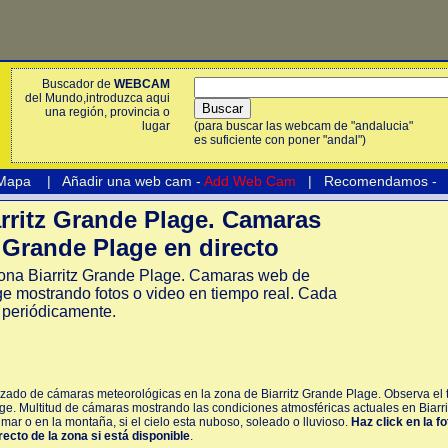
Buscador de
WEBCAM
del Mundo,introduzca aqui
una región, provincia o
lugar
(para buscar las webcam de "andalucia"
es suficiente con poner "andal")
 Mapa
|
Añadir una web cam -
Add Web Cam
|
Recomendamos
-
ritz Grande Plage. Camaras
 Grande Plage en directo
na Biarritz Grande Plage. Camaras web de
ge mostrando fotos o video en tiempo real. Cada
 periódicamente.
izado de cámaras meteorológicas en la zona de Biarritz Grande Plage. Observa el t
ge. Multitud de cámaras mostrando las condiciones atmosféricas actuales en Biarr
mar o en la montaña, si el cielo esta nuboso, soleado o lluvioso.
Haz click en la f
recto de la zona si está disponible
.