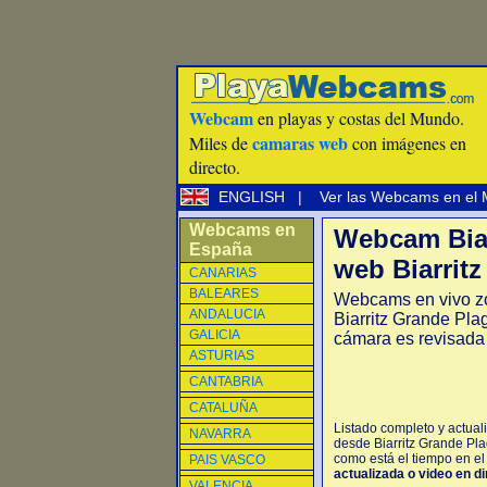
Webcam
en playas y costas del Mundo.
camaras web
Miles de
con imágenes en
directo.
ENGLISH
|
Ver las Webcams en el
Webcams en
Webcam Biar
España
web Biarritz
CANARIAS
BALEARES
Webcams en vivo zo
ANDALUCIA
Biarritz Grande Pla
GALICIA
cámara es revisada
ASTURIAS
CANTABRIA
CATALUÑA
Listado completo y actual
NAVARRA
desde Biarritz Grande Pla
como está el tiempo en el 
PAIS VASCO
actualizada o video en di
VALENCIA