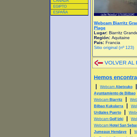
CANADA
EGIPTO
ESPAÑA
Webcam Biarritz Gr
Plage
Lugar:
Biarritz Grand
Región:
Aquitaine
Pais:
Francia
Sitio original (nº 123)
VOLVER AL 
Hemos encontr
|
Webcam
Abetxuko
Ayuntamiento de Bilbao
|
Webcam
Biarritz
We
|
Bilbao Kukularra
We
|
Urdiales Puerto
Web
|
Webcam
Golf Izki
We
Webcam
Hotel San Seba
|
Jumeaux Hendaye
W