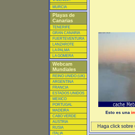
MURCIA
Playas de
Canarias
TENERIFE
GRAN CANARIA
FUERTEVENTURA
LANZAROTE
LA PALMA
LA GOMERA
Webcam
Mundiales
REINO UNIDO (UK)
ARGENTINA
FRANCIA
ESTADOS UNIDOS
MEXICO
PORTUGAL
MADEIRA
Esto es una
i
CABO VERDE
AUSTRIA
Haga click sobre u
RUSIA
ITALIA