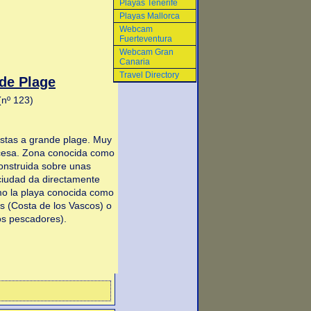
Playas Tenerife
Playas Mallorca
Webcam
Fuerteventura
Webcam Gran
Canaria
Travel Directory
de Plage
(nº 123)
tas a grande plage. Muy
ncesa. Zona conocida como
construida sobre unas
 ciudad da directamente
omo la playa conocida como
s (Costa de los Vascos) o
os pescadores).