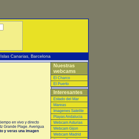
Islas Canarias
,
Barcelona
Nuestras
webcams
El Charco
El Puerto
Interesantes
Estado del Mar
Mareas
Imagenes Satelite
Playas Andalucia
iempo en vivo y directo
Webcam Asturias
itz Grande Plage. Averigua
Webcam Gijon
oto y veras una imagen
Webcam Madrid