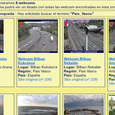
mostramos
8 webcams
.
gina podrá ver un listado con todas las webcam encontradas en esta zo
busqueda
- Has solicitado buscar el termino
“Pais_Vasco”
bino
Webcam Bilbao
Webcam Bilbao
Web
Kukularra
Rekalde
Art
o Arana
Lugar:
Bilbao Kukularra
Lugar:
Bilbao Rekalde
Lug
Región:
Pais Vasco
Región:
Pais Vasco
Art
Pais:
España
Pais:
España
Re
Sitio original (nº 108)
Sitio original (nº 109)
Pai
Siti