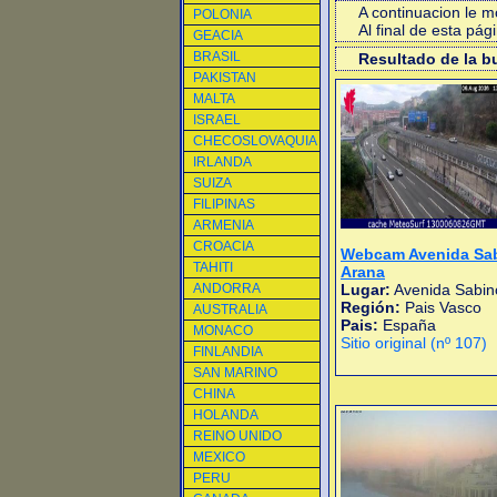
A continuacion le 
POLONIA
Al final de esta pá
GEACIA
BRASIL
Resultado de la 
PAKISTAN
MALTA
ISRAEL
CHECOSLOVAQUIA
IRLANDA
SUIZA
FILIPINAS
ARMENIA
CROACIA
Webcam Avenida Sa
TAHITI
Arana
ANDORRA
Lugar:
Avenida Sabin
Región:
Pais Vasco
AUSTRALIA
Pais:
España
MONACO
Sitio original (nº 107)
FINLANDIA
SAN MARINO
CHINA
HOLANDA
REINO UNIDO
MEXICO
PERU